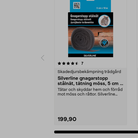
5 av 5 stjärnor
4.0 av 5 stjärnor
recensioner
7
Skadedjursbekämpning trädgård
Silverline gnagarstopp
stålnät, tätning möss, 5 cm x
10 m
Tätar och skyddar hem och förråd
mot möss och råttor. Silverline
gnagarstopp – f...
199,90