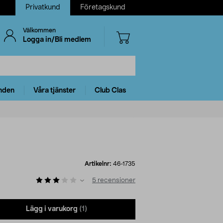
Privatkund
Företagskund
Välkommen
Logga in/Bli medlem
nden
Våra tjänster
Club Clas
Artikelnr:
46-1735
5
recensioner
Lägg i varukorg
(1)