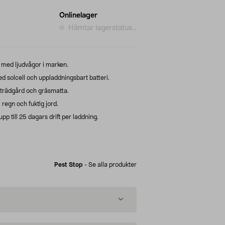
Onlinelager
Hämtar lagerstatus...
 med ljudvågor i marken.
solcell och uppladdningsbart batteri.
 trädgård och gräsmatta.
 regn och fuktig jord.
p till 25 dagars drift per laddning.
Pest Stop
-
Se alla produkter