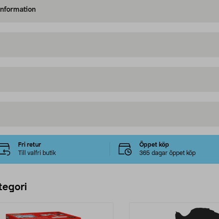
information
Fri retur
Öppet köp
Till valfri butik
365 dagar öppet köp
tegori