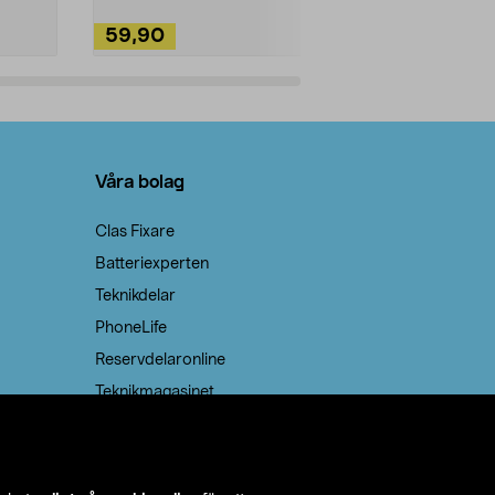
59,90
49,90
Lägg i varukorg
Lägg
Våra bolag
Clas Fixare
Batteriexperten
Teknikdelar
PhoneLife
Reservdelaronline
Teknikmagasinet