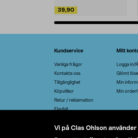
39,90
Lägg i varukorg
Sidfot
Kundservice
Mitt kont
Vanliga frågor
Logga in/R
Kontakta oss
Glömt lös
Tillgänglighet
Min inform
Köpvillkor
Min orderh
Retur / reklamation
Elavfall
Cookie policy
Leveransalternativ
Vi på Clas Ohlson använder