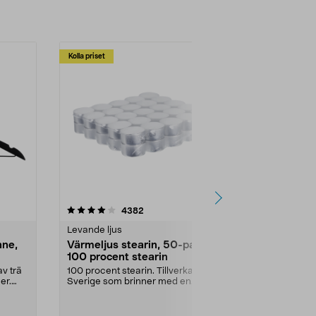
Kolla priset
Multibuy
4.5av 5 stjärnor
recensioner
4.5
4382
2
Levande ljus
Rengöringsm
nne,
Värmeljus stearin, 50-pack,
Bikarbonat
100 procent stearin
Ett allsidigt 
städning och 
v trä
100 procent stearin. Tillverkade i
ute. Städa med
er.
Sverige som brinner med en
vacker och sotfri ...