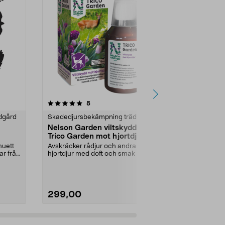
4.5 av 5 stjärnor
recensioner
3.0
8
dgård
Skadedjursbekämpning trädgård
Skadedjursb
Nelson Garden viltskydd
Neudorff Fe
Trico Garden mot hjortdjur,
Effekt, sni
250 ml
gram
huett
Avskräcker rådjur och andra
Effektiv snig
ar från
hjortdjur med doft och smak av
synliga rester
fårfett. Nelson Garde...
m2. Neudorff..
299,00
199,90