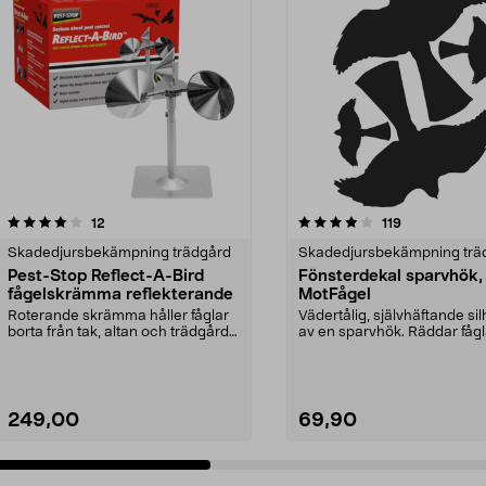
4.0 av 5 stjärnor
recensioner
5.0 av 5 stjärnor
recensioner
12
119
Skadedjursbekämpning trädgård
Skadedjursbekämpning trä
Pest-Stop Reflect-A-Bird
Fönsterdekal sparvhök,
fågelskrämma reflekterande
MotFågel
Roterande skrämma håller fåglar
Vädertålig, självhäftande sil
borta från tak, altan och trädgård.
av en sparvhök. Räddar fågl
Pest-Stop Re...
att flyga ...
249,00
69,90