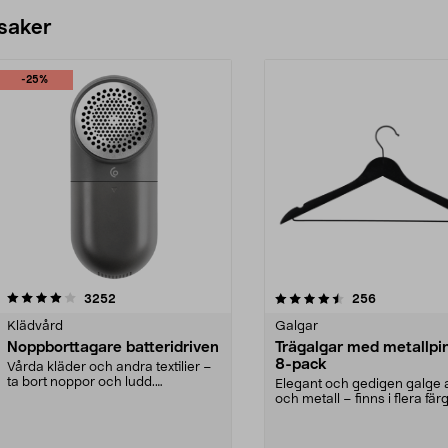
 saker
-25%
4.5av 5 stjärnor
recensioner
4.0av 5 stjärnor
recensioner
3252
256
Klädvård
Galgar
Noppborttagare batteridriven
Trägalgar med metallpi
8-pack
Vårda kläder och andra textilier –
ta bort noppor och ludd.
Elegant och gedigen galge a
Noppborttagaren fräs...
och metall – finns i flera färg
Galge med sv...