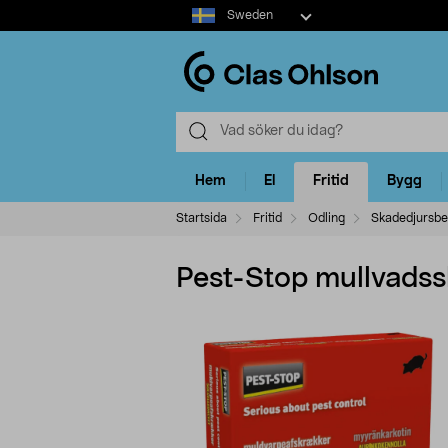
Select
Sweden
market
Hem
El
Fritid
Bygg
Startsida
Fritid
Odling
Skadedjursbe
Pest-Stop mullvadss