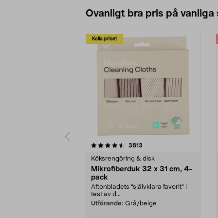
Ovanligt bra pris på vanliga
Kolla priset
5av 5 stjärnor
4.0av 5 stjärnor
recensioner
3813
Köksrengöring & disk
Mikrofiberduk 32 x 31 cm, 4-
pack
Aftonbladets "självklara favorit” i
test av d...
Utförande:
Grå/beige