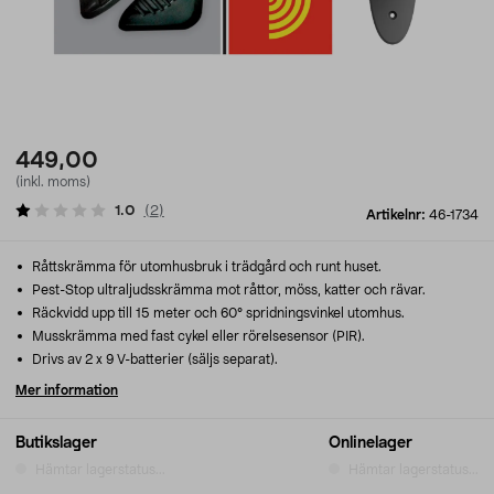
449,00
(inkl. moms)
1.0
(
2
)
Artikelnr:
46-1734
Råttskrämma för utomhusbruk i trädgård och runt huset.
Pest-Stop ultraljudsskrämma mot råttor, möss, katter och rävar.
Räckvidd upp till 15 meter och 60° spridningsvinkel utomhus.
Musskrämma med fast cykel eller rörelsesensor (PIR).
Drivs av 2 x 9 V-batterier (säljs separat).
Mer information
Butikslager
Onlinelager
Hämtar lagerstatus...
Hämtar lagerstatus...