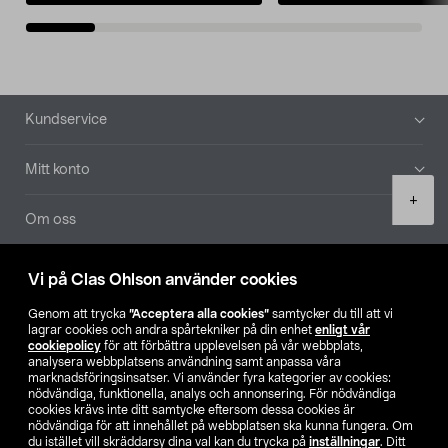
Sidfot
Kundservice
Mitt konto
Product
+
quantity
Om oss
Aktuellt
Vi på Clas Ohlson använder cookies
Genom att trycka
”Acceptera alla cookies”
samtycker du till att vi
Våra bolag
lagrar cookies och andra spårtekniker på din enhet
enligt vår
cookiepolicy
för att förbättra upplevelsen på vår webbplats,
analysera webbplatsens användning samt anpassa våra
Hitta butik
marknadsföringsinsatser. Vi använder fyra kategorier av cookies:
nödvändiga, funktionella, analys och annonsering. För nödvändiga
cookies krävs inte ditt samtycke eftersom dessa cookies är
SE
NO
FI
nödvändiga för att innehållet på webbplatsen ska kunna fungera. Om
du istället vill skräddarsy dina val kan du trycka på
inställningar
. Ditt