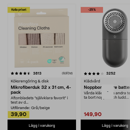
Kolla priset
-25%
4.0av 5 stjärnor
recensioner
4.5av 5 stjärnor
recensio
3813
3252
(9,97/st)
Köksrengöring & disk
Klädvård
Mikrofiberduk 32 x 31 cm, 4-
Noppborttagare batter
-
pack
Vårda kläder och andra tex
ta bort noppor och ludd.
Aftonbladets "självklara favorit” i
Noppborttagaren fräs...
test av d...
Utförande:
Grå/beige
39,90
149,90
Lägg i varukorg
Lägg i varukorg