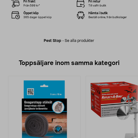
Fri frakt
Fri retur
Från 599 kr*
Till valfri butik
Öppet köp
Hämta i butik
365 dagar öppet köp
Beställ online, från butikslager
Pest Stop
-
Se alla produkter
Toppsäljare inom samma kategori