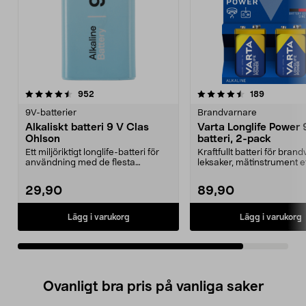
4.5av 5 stjärnor
recensioner
recensione
952
189
9V-batterier
Brandvarnare
Alkaliskt batteri 9 V Clas
Varta Longlife Power
Ohlson
batteri, 2-pack
Ett miljöriktigt longlife-batteri för
Kraftfullt batteri för bran
användning med de flesta
leksaker, mätinstrument e
apparater.
Longlife...
29,90
89,90
Lägg i varukorg
Lägg i varukorg
Ovanligt bra pris på vanliga saker