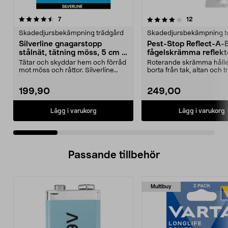
4.0 av 5 stjärnor
recensioner
4.0 av 5 stjärnor
recensioner
7
12
Skadedjursbekämpning trädgård
Skadedjursbekämpning t
Silverline gnagarstopp
Pest-Stop Reflect-A-B
stålnät, tätning möss, 5 cm x
fågelskrämma reflek
10 m
Tätar och skyddar hem och förråd
Roterande skrämma håller
mot möss och råttor. Silverline
borta från tak, altan och 
gnagarstopp – f...
Pest-Stop Re...
199,90
249,00
Lägg i varukorg
Lägg i varukorg
Passande tillbehör
Multibuy