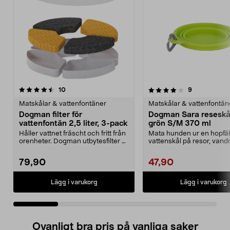
4.0 av 5 stjärnor
recensioner
4.5 av 5 stjärnor
recensioner
10
9
Matskålar & vattenfontäner
Matskålar & vattenfontän
Dogman filter för
Dogman Sara reseskå
vattenfontän 2,5 liter, 3-pack
grön S/M 370 ml
Håller vattnet fräscht och fritt från
Mata hunden ur en hopfäl
orenheter. Dogman utbytesfilter –
vattenskål på resor, vand
byt ut f...
eller utflykter. Do...
79,90
47,90
Lägg i varukorg
Lägg i varukorg
Ovanligt bra pris på vanliga saker