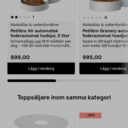
recensioner
1
recensioner
0
0.0 av 5 stjärnor
0.0 av 5 stjärnor
Matskålar & vattenfontäner
Matskålar & vattenfontän
Petlibro Air automatisk
Petlibro Granary aut
foderautomat hudsjur, 2 liter
foderautomat husdjur, 
Schemalägg upp till 6 måltider per
Spela in ditt eget röstme
dag – håll din katt eller hund mätt.
som kallar ditt husdjur till
Petlibro...
Petlibro G...
899,00
995,00
Lägg i varukorg
Lägg i varukorg
Toppsäljare inom samma kategori
-40%