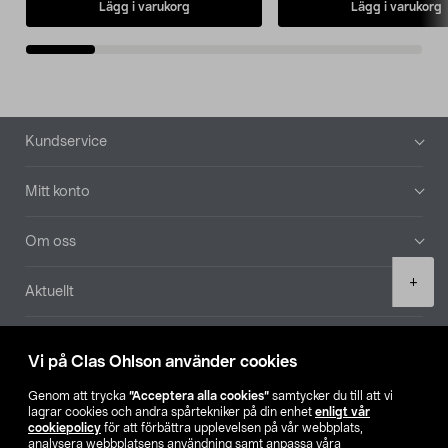
Lägg i varukorg
Lägg i varukorg
Sidfot
Kundservice
Mitt konto
Om oss
Product
+
Aktuellt
quantity
Våra bolag
Vi på Clas Ohlson använder cookies
Hitta butik
Genom att trycka
”Acceptera alla cookies”
samtycker du till att vi
lagrar cookies och andra spårtekniker på din enhet
enligt vår
cookiepolicy
för att förbättra upplevelsen på vår webbplats,
SE
NO
FI
analysera webbplatsens användning samt anpassa våra