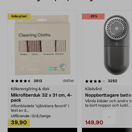
Kolla priset
-25%
4.0av 5 stjärnor
recensioner
4.5av 5 stjärnor
recensio
3813
3252
(9,97/st)
Köksrengöring & disk
Klädvård
Mikrofiberduk 32 x 31 cm, 4-
Noppborttagare batter
pack
Vårda kläder och andra tex
ta bort noppor och ludd.
Aftonbladets "självklara favorit” i
Noppborttagaren fräs...
test av d...
Utförande:
Grå/beige
-
39,90
149,90