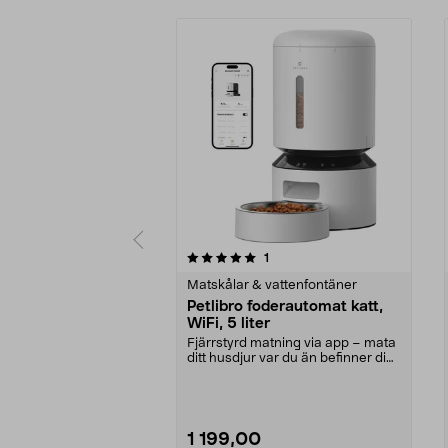
0av 5 stjärnor
5.0av 5 stjärnor
recensioner
1
Matskålar & vattenfontäner
Petlibro foderautomat katt,
WiFi, 5 liter
Fjärrstyrd matning via app – mata
ditt husdjur var du än befinner dig.
Petlibro ...
1 199,00