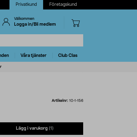
Privatkund
Företagskund
Välkommen
Logga in/Bli medlem
nden
Våra tjänster
Club Clas
r
Artikelnr:
10-1-156
Lägg i varukorg
(1)