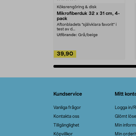
Köksrengöring & disk
Mikrofiberduk 32 x 31 cm, 4-
pack
Aftonbladets "självklara favorit” i
test av d...
Utförande:
Grå/beige
39,90
Lägg i varukorg
Sidfot
Kundservice
Mitt kont
Vanliga frågor
Logga in/R
Kontakta oss
Glömt lös
Tillgänglighet
Min inform
Köpvillkor
Min orderh