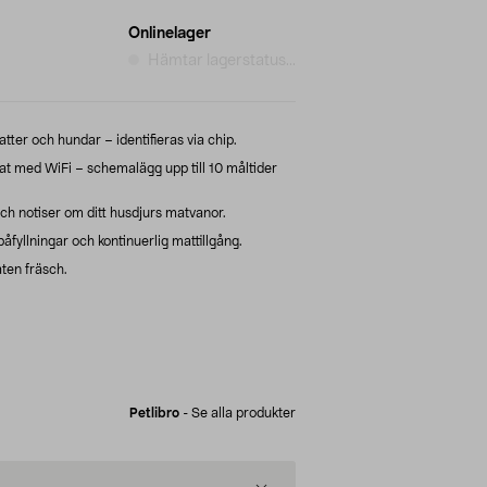
Onlinelager
Hämtar lagerstatus...
atter och hundar – identifieras via chip.
t med WiFi – schemalägg upp till 10 måltider
h notiser om ditt husdjurs matvanor.
påfyllningar och kontinuerlig mattillgång.
ten fräsch.
Petlibro
-
Se alla produkter