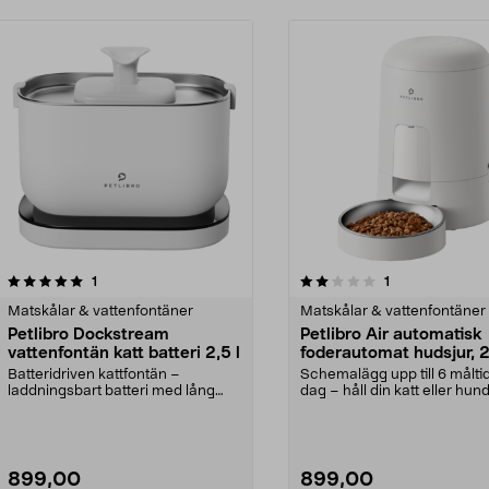
2.0av 5 stjärnor
recensioner
recensioner
1
1
0.0 av 5 stjärnor
Matskålar & vattenfontäner
Matskålar & vattenfontäner
Petlibro Dockstream
Petlibro Air automatisk
vattenfontän katt batteri 2,5 l
foderautomat hudsjur, 2 
Batteridriven kattfontän –
Schemalägg upp till 6 målti
laddningsbart batteri med lång
dag – håll din katt eller hun
drifttid. Petlibro Doc...
Petlibro...
899,00
899,00