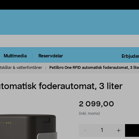
Multimedia
Reservdelar
Erbjuda
skålar & vattenfontäner
Petlibro One RFID automatisk foderautomat, 3 lite
tomatisk foderautomat, 3 liter
2 099,00
(inkl. moms)
Product
quantity