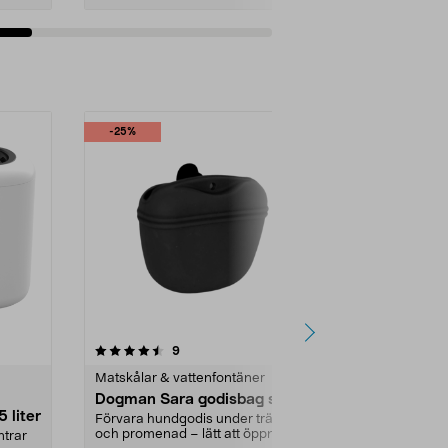
Lägg i varukorg
Lägg
-25%
recensioner
5.0
9
0.0 av 5 stjärnor
Matskålar & vattenfontäner
Matskålar & v
Dogman Sara godisbag svart
Petlibro D
5 liter
vattenfilter
Förvara hundgodis under träning
pack
och promenad – lätt att öppna.
ntrar
Rent och fräsc