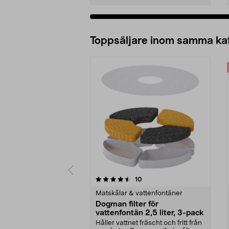
Lägg i varukorg
Toppsäljare inom samma ka
5 av 5 stjärnor
4.0 av 5 stjärnor
recensioner
10
Matskålar & vattenfontäner
Dogman filter för
vattenfontän 2,5 liter, 3-pack
Håller vattnet fräscht och fritt från