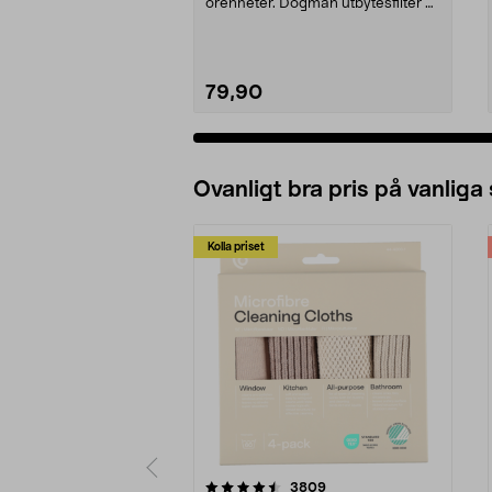
orenheter. Dogman utbytesfilter –
byt ut f...
79,90
Ovanligt bra pris på vanliga
Kolla priset
5av 5 stjärnor
4.0av 5 stjärnor
recensioner
3809