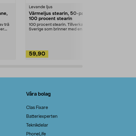
Levande ljus
Rengöringsm
nne,
Värmeljus stearin, 50-pack,
Bikarbonat
100 procent stearin
Ett allsidigt 
städning och 
v trä
100 procent stearin. Tillverkade i
ute. Städa med
er.
Sverige som brinner med en
vacker och sotfri ...
59,90
49,90
Lägg i varukorg
Lägg
Våra bolag
Clas Fixare
Batteriexperten
Teknikdelar
PhoneLife