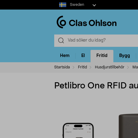
Select
Sweden
market
Hem
El
Fritid
Bygg
Startsida
Fritid
Husdjurstillbehör
Mat
Petlibro One RFID au