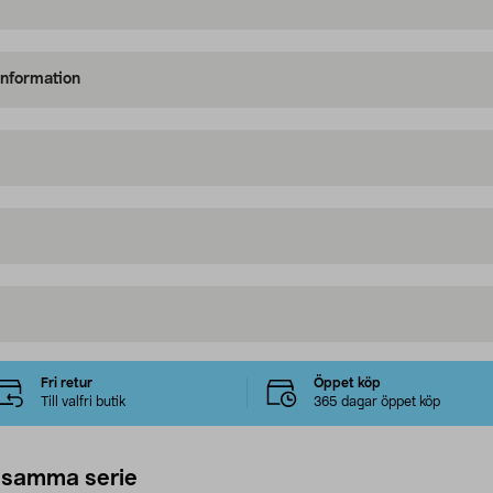
information
Fri retur
Öppet köp
Till valfri butik
365 dagar öppet köp
 samma serie