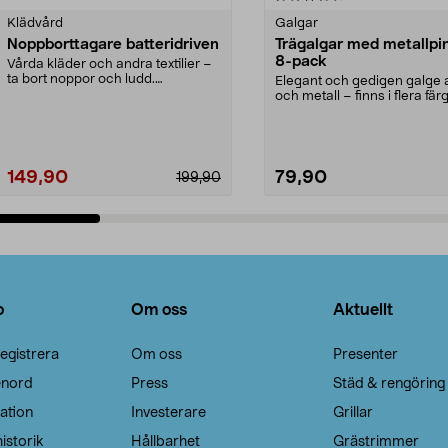
Klädvård
Galgar
Noppborttagare batteridriven
Trägalgar med metallpi
8-pack
Vårda kläder och andra textilier –
ta bort noppor och ludd.
Elegant och gedigen galge a
Noppborttagaren fräs...
och metall – finns i flera färg
Galge med sv...
149,90
79,90
199,90
Lägg i varukorg
Lägg i varukorg
o
Om oss
Aktuellt
egistrera
Om oss
Presenter
enord
Press
Städ & rengöring
ation
Investerare
Grillar
istorik
Hållbarhet
Grästrimmer