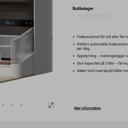
Butikslager
Hämtar lagerstatus...
Foderautomat för två eller fler k
Petlibro automatisk foderautoma
per dag.
Appstyrning – matningsloggar oc
Stor kapacitet på 3 liter – färre 
Säkert lock med skydd håller ma
Mer information