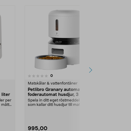
recensioner
0
0.0 av 5 stjärnor
Matskålar & vattenfontäner
Matskålar & v
Petlibro Granary automatisk
Petlibro Pol
liter
foderautomat husdjur, 3 liter
våtfoderau
kylning, WiF
der per
Spela in ditt eget röstmeddelande
Mata katten 
d mätt.
som kallar ditt husdjur till maten.
våtfoder när d
Petlibro G...
helgen. Petlibr
995,00
1 949,00