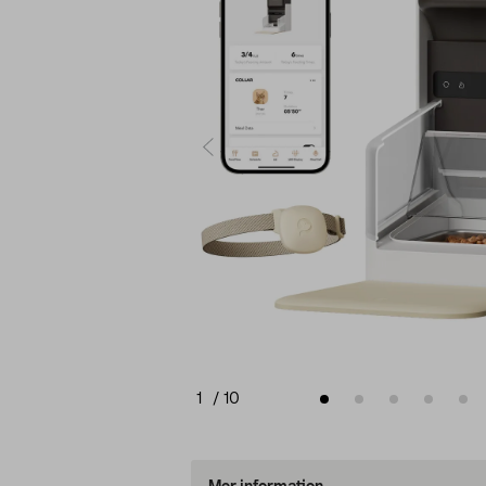
1
/
10