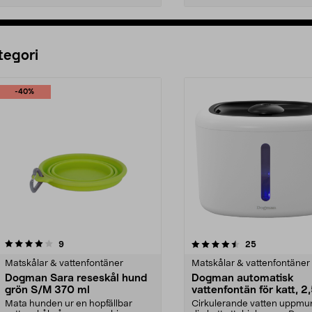
Lägg i varukorg
Lägg i varukorg
tegori
-40%
4.5 av 5 stjärnor
recensioner
4.5 av 5 stjärnor
recensioner
9
25
Matskålar & vattenfontäner
Matskålar & vattenfontäner
Dogman Sara reseskål hund
Dogman automatisk
grön S/M 370 ml
vattenfontän för katt, 2,
Mata hunden ur en hopfällbar
Cirkulerande vatten uppmu