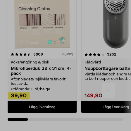
4.0av 5 stjärnor
recensioner
4.5av 5 stjärnor
recensio
3809
3252
(9,97/st)
Köksrengöring & disk
Klädvård
Mikrofiberduk 32 x 31 cm, 4-
Noppborttagare batter
pack
Vårda kläder och andra tex
ta bort noppor och ludd.
Aftonbladets "självklara favorit” i
Noppborttagaren fräs...
test av d...
Utförande:
Grå/beige
-
39,90
149,90
Lägg i varukorg
Lägg i varukorg