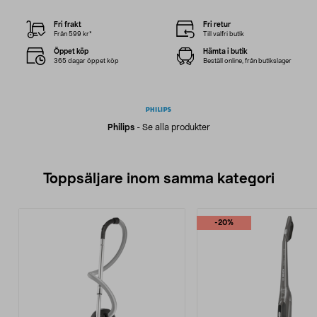
Fri frakt
Fri retur
Från 599 kr*
Till valfri butik
Öppet köp
Hämta i butik
365 dagar öppet köp
Beställ online, från butikslager
Philips
-
Se alla produkter
Toppsäljare inom samma kategori
-20%