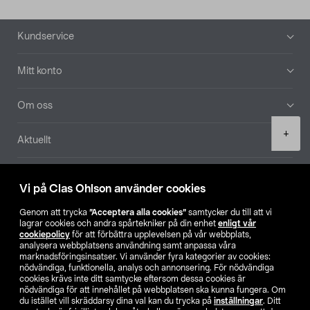
Sidfot
Kundservice
Mitt konto
Om oss
Product
+
Aktuellt
quantity
Våra bolag
Vi på Clas Ohlson använder cookies
Hitta butik
Genom att trycka
”Acceptera alla cookies”
samtycker du till att vi
lagrar cookies och andra spårtekniker på din enhet
enligt vår
cookiepolicy
för att förbättra upplevelsen på vår webbplats,
SE
NO
FI
analysera webbplatsens användning samt anpassa våra
marknadsföringsinsatser. Vi använder fyra kategorier av cookies:
nödvändiga, funktionella, analys och annonsering. För nödvändiga
cookies krävs inte ditt samtycke eftersom dessa cookies är
nödvändiga för att innehållet på webbplatsen ska kunna fungera. Om
du istället vill skräddarsy dina val kan du trycka på
inställningar
. Ditt