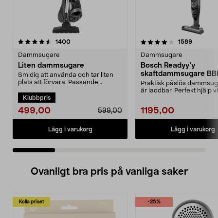
4.0 av 5 stjärnor
recensioner
4.5 av 5 stjärnor
recensio
1400
1589
Dammsugare
Dammsugare
Liten dammsugare
Bosch Readyy'y
skaftdammsugare B
Smidig att använda och tar liten
14,4 V
plats att förvara. Passande
Praktisk påslös dammsu
dammsugarpåse 44-17...
är laddbar. Perfekt hjälp v
Klubbpris
snabbstädning. 2-i-...
499,00
1195,00
599,00
Lägg i varukorg
Lägg i varukorg
Ovanligt bra pris på vanliga saker
Kolla priset
-25%