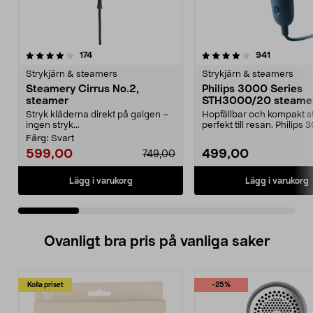
4.0 av 5 stjärnor
recensioner
4.0 av 5 stjärnor
recensione
174
941
Strykjärn & steamers
Strykjärn & steamers
Steamery Cirrus No.2,
Philips 3000 Series
steamer
STH3000/20 steame
Stryk kläderna direkt på galgen –
Hopfällbar och kompakt 
ingen stryk...
perfekt till resan. Philips
Series STH3000...
Färg:
Svart
599,00
499,00
749,00
Lägg i varukorg
Lägg i varukorg
Ovanligt bra pris på vanliga saker
Kolla priset
-25%