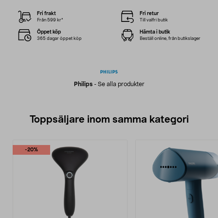
Fri frakt
Fri retur
Från 599 kr*
Till valfri butik
Öppet köp
Hämta i butik
365 dagar öppet köp
Beställ online, från butikslager
Philips
-
Se alla produkter
Toppsäljare inom samma kategori
-20%