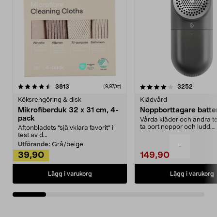
4.0av 5 stjärnor
recensioner
4.5av 5 stjärnor
recensio
3813
3252
(9,97/st)
Köksrengöring & disk
Klädvård
Mikrofiberduk 32 x 31 cm, 4-
Noppborttagare batter
pack
Vårda kläder och andra tex
ta bort noppor och ludd.
Aftonbladets "självklara favorit” i
Noppborttagaren fräs...
test av d...
Utförande:
Grå/beige
-
39,90
149,90
Lägg i varukorg
Lägg i varukorg