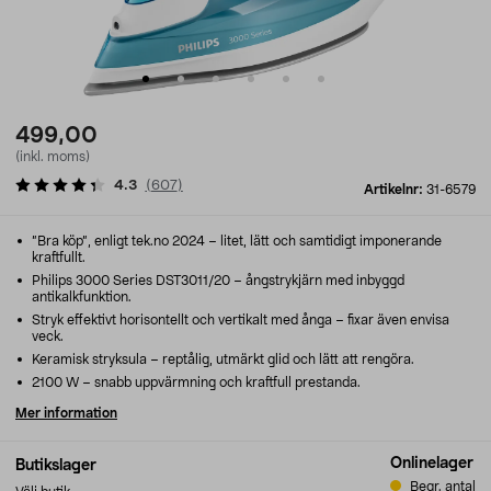
499,00
(inkl. moms)
4.3
(
607
)
Artikelnr:
31-6579
”Bra köp”, enligt tek.no 2024 – litet, lätt och samtidigt imponerande
kraftfullt.
Philips 3000 Series DST3011/20 – ångstrykjärn med inbyggd
antikalkfunktion.
Stryk effektivt horisontellt och vertikalt med ånga – fixar även envisa
veck.
Keramisk stryksula – reptålig, utmärkt glid och lätt att rengöra.
2100 W – snabb uppvärmning och kraftfull prestanda.
Mer information
Onlinelager
Butikslager
Begr. antal