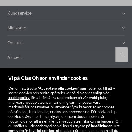
Sidfot
Kundservice
Mitt konto
Om oss
Product
+
Aktuellt
quantity
Våra bolag
Vi på Clas Ohlson använder cookies
Hitta butik
Genom att trycka
”Acceptera alla cookies”
samtycker du till att vi
lagrar cookies och andra spårtekniker på din enhet
enligt vår
cookiepolicy
för att förbättra upplevelsen på vår webbplats,
SE
NO
FI
analysera webbplatsens användning samt anpassa våra
marknadsföringsinsatser. Vi använder fyra kategorier av cookies:
nödvändiga, funktionella, analys och annonsering. För nödvändiga
cookies krävs inte ditt samtycke eftersom dessa cookies är
nödvändiga för att innehållet på webbplatsen ska kunna fungera. Om
du istället vill skräddarsy dina val kan du trycka på
inställningar
. Ditt
samtycke är frivilligt och kan återkallas när som helst genom att du