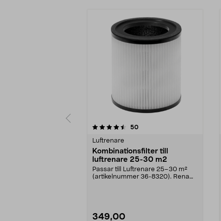
5 av 5 stjärnor
4.5 av 5 stjärnor
recensioner
50
Luftrenare
Kombinationsfilter till
luftrenare 25-30 m2
Passar till Luftrenare 25–30 m²
(artikelnummer 36-8320). Rena
luften snabbt och ...
349,00