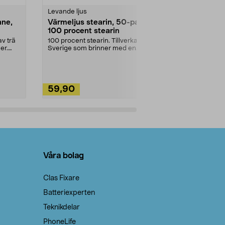
Levande ljus
Rengöringsm
nne,
Värmeljus stearin, 50-pack,
Bikarbonat
100 procent stearin
Ett allsidigt 
städning och 
v trä
100 procent stearin. Tillverkade i
ute. Städa med
er.
Sverige som brinner med en
vacker och sotfri ...
59,90
49,90
Lägg i varukorg
Lägg
Våra bolag
Clas Fixare
Batteriexperten
Teknikdelar
PhoneLife