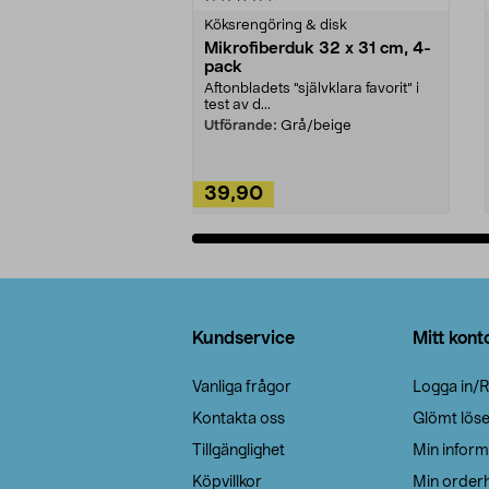
Köksrengöring & disk
Mikrofiberduk 32 x 31 cm, 4-
pack
Aftonbladets "självklara favorit” i
test av d...
Utförande:
Grå/beige
39,90
Lägg i varukorg
Sidfot
Kundservice
Mitt kont
Vanliga frågor
Logga in/R
Kontakta oss
Glömt lös
Tillgänglighet
Min inform
Köpvillkor
Min orderh