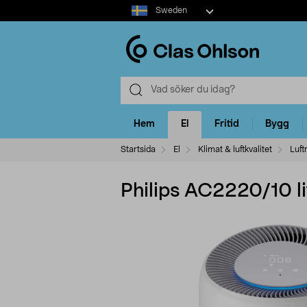
Select
Sweden
market
Hem
El
Fritid
Bygg
Startsida
El
Klimat & luftkvalitet
Luft
Philips AC2220/10 li