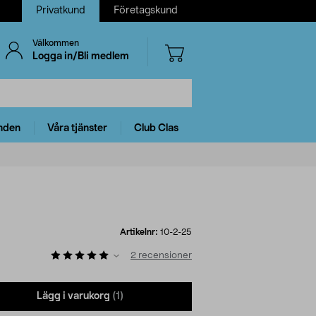
Privatkund
Företagskund
Välkommen
Logga in/Bli medlem
nden
Våra tjänster
Club Clas
Artikelnr:
10-2-25
2
recensioner
Lägg i varukorg
(1)