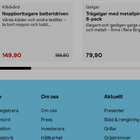
Klädvård
Galgar
Noppborttagare batteridriven
Trägalgar med metallpi
8-pack
Vårda kläder och andra textilier –
ta bort noppor och ludd.
Elegant och gedigen galge a
Noppborttagaren fräs...
och metall – finns i flera färg
Galge med sv...
149,90
79,90
199,90
Lägg i varukorg
Lägg i varukorg
o
Om oss
Aktuellt
egistrera
Om oss
Presenter
enord
Press
Städ & rengöring
ation
Investerare
Grillar
istorik
Hållbarhet
Grästrimmer