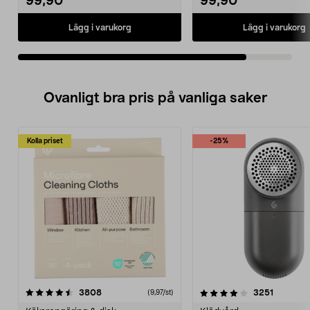
99,90
99,90
Lägg i varukorg
Lägg i varukorg
Ovanligt bra pris på vanliga saker
Kolla priset
-25%
4.0av 5 stjärnor
recensioner
4.5av 5 stjärnor
recensio
3808
3251
(9,97/st)