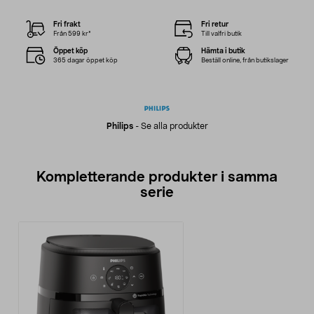
Fri frakt
Fri retur
Från 599 kr*
Till valfri butik
Öppet köp
Hämta i butik
365 dagar öppet köp
Beställ online, från butikslager
Philips
-
Se alla produkter
Kompletterande produkter i samma
serie