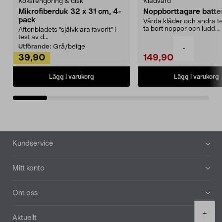
Köksrengöring & disk
Klädvård
Mikrofiberduk 32 x 31 cm, 4-
Noppborttagare batter
pack
Vårda kläder och andra tex
ta bort noppor och ludd.
Aftonbladets "självklara favorit” i
Noppborttagaren fräs...
test av d...
Utförande:
Grå/beige
-
39,90
149,90
Lägg i varukorg
Lägg i varukorg
Sidfot
Kundservice
Mitt konto
Om oss
Product
+
Aktuellt
quantity