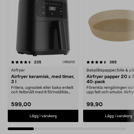
4.5 av 5 stjärnor
recensioner
4.5 av 5 stjärnor
recension
235
385
(199,67/l)
Airfryer
Bakplåtspapper,folie & p
Airfryer keramisk, med timer,
Airfryer papper 20 x 
3 l
40-pack
Fritera, ugnsstek eller baka enkelt
Förenkla rengöringen oc
och fettsnålt med 6 förinställda
upp fett och smulor. Airfr
program. Ke...
papper med kant – b...
599,00
99,90
Lägg i varukorg
Lägg i varukorg