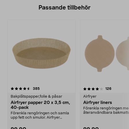
Passande tillbehör
4.0av 5 stjärnor
recensioner
recensione
385
126
Bakplåtspapper,folie & påsar
Airfryer
Airfryer papper 20 x 3,5 cm,
Airfryer liners
40-pack
Förenkla rengöringen m
återanvändbara bakmatto
Förenkla rengöringen och samla
Airfryer liners – kan klippa
upp fett och smulor. Airfryer
papper med kant – b...