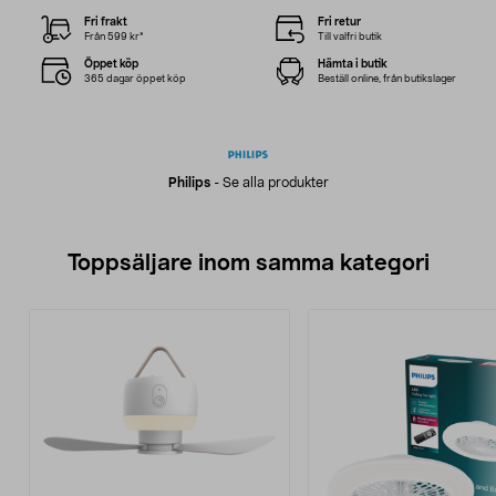
Fri frakt
Fri retur
Från 599 kr*
Till valfri butik
Öppet köp
Hämta i butik
365 dagar öppet köp
Beställ online, från butikslager
Philips
-
Se alla produkter
Toppsäljare inom samma kategori