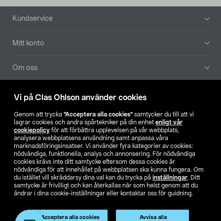
Sidfot
Kundservice
Mitt konto
Om oss
Aktuellt
Vi på Clas Ohlson använder cookies
Genom att trycka
”Acceptera alla cookies”
samtycker du till att vi
Våra bolag
lagrar cookies och andra spårtekniker på din enhet
enligt vår
cookiepolicy
för att förbättra upplevelsen på vår webbplats,
analysera webbplatsens användning samt anpassa våra
Hitta butik
marknadsföringsinsatser. Vi använder fyra kategorier av cookies:
nödvändiga, funktionella, analys och annonsering. För nödvändiga
cookies krävs inte ditt samtycke eftersom dessa cookies är
SE
NO
FI
nödvändiga för att innehållet på webbplatsen ska kunna fungera. Om
du istället vill skräddarsy dina val kan du trycka på
inställningar
. Ditt
samtycke är frivilligt och kan återkallas när som helst genom att du
ändrar i dina cookie-inställningar eller kontaktar oss för guidning.
Acceptera alla cookies
Avvisa alla