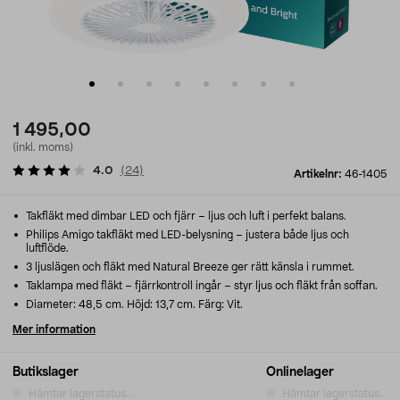
1 495,00
(inkl. moms)
4.0
(
24
)
Artikelnr:
46-1405
Takfläkt med dimbar LED och fjärr – ljus och luft i perfekt balans.
Philips Amigo takfläkt med LED-belysning – justera både ljus och
luftflöde.
3 ljuslägen och fläkt med Natural Breeze ger rätt känsla i rummet.
Taklampa med fläkt – fjärrkontroll ingår – styr ljus och fläkt från soffan.
Diameter: 48,5 cm. Höjd: 13,7 cm. Färg: Vit.
Mer information
Butikslager
Onlinelager
Hämtar lagerstatus...
Hämtar lagerstatus...