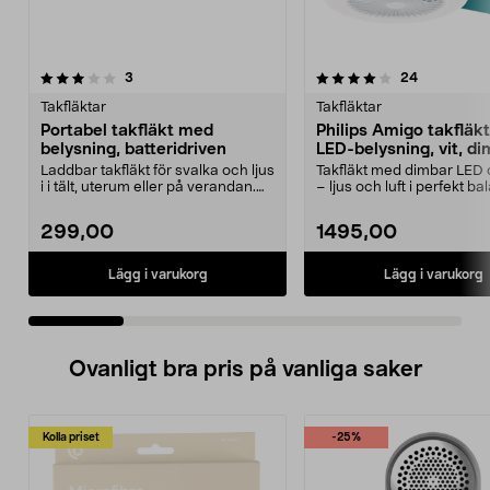
4.0 av 5 stjärnor
recensioner
3.5 av 5 stjärnor
recensione
3
24
Takfläktar
Takfläktar
Portabel takfläkt med
Philips Amigo takfläk
belysning, batteridriven
LED-belysning, vit, d
Laddbar takfläkt för svalka och ljus
Takfläkt med dimbar LED o
i i tält, uterum eller på verandan.
– ljus och luft i perfekt ba
Portabe...
Philips Amig...
299,00
1495,00
Lägg i varukorg
Lägg i varukorg
Ovanligt bra pris på vanliga saker
Kolla priset
-25%