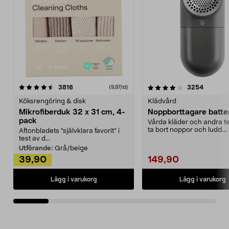
4.0av 5 stjärnor
recensioner
4.5av 5 stjärnor
recensio
3816
3254
(9,97/st)
Köksrengöring & disk
Klädvård
Mikrofiberduk 32 x 31 cm, 4-
Noppborttagare batter
pack
Vårda kläder och andra tex
ta bort noppor och ludd.
Aftonbladets "självklara favorit” i
Noppborttagaren fräs...
test av d...
Utförande:
Grå/beige
39,90
149,90
Lägg i varukorg
Lägg i varukorg