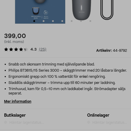
399,00
(inkl. moms)
4.3
(
25
)
Artikelnr:
44-9792
Snabb och skonsam trimning med självslipande blad.
Philips BT3615/15 Series 3000 – skäggtrimmer med 20 låsbara längder.
Ergonomiskt grepp och 100 % vattentät för enkel rengöring.
Sladdlös skäggtrimmer – trimma upp till 60 minuter per laddning.
Trimhuvud, kam för 0,5–10 mm och laddkabel ingår. Strömadapter säljs
separat.
Mer information
Butikslager
Onlinelager
Hämtar lagerstatus...
Hämtar lagerstatus...