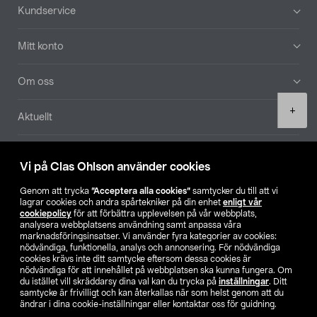
Sidfot
Kundservice
Mitt konto
Om oss
Product
+
Aktuellt
quantity
Våra bolag
Vi på Clas Ohlson använder cookies
Hitta butik
Genom att trycka
”Acceptera alla cookies”
samtycker du till att vi
lagrar cookies och andra spårtekniker på din enhet
enligt vår
cookiepolicy
för att förbättra upplevelsen på vår webbplats,
SE
NO
FI
analysera webbplatsens användning samt anpassa våra
marknadsföringsinsatser. Vi använder fyra kategorier av cookies:
nödvändiga, funktionella, analys och annonsering. För nödvändiga
cookies krävs inte ditt samtycke eftersom dessa cookies är
nödvändiga för att innehållet på webbplatsen ska kunna fungera. Om
du istället vill skräddarsy dina val kan du trycka på
inställningar
. Ditt
samtycke är frivilligt och kan återkallas när som helst genom att du
ändrar i dina cookie-inställningar eller kontaktar oss för guidning.
Köpvillkor
Privacy statement
Klubbvillkor
För företag