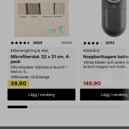
4.0av 5 stjärnor
recensioner
4.5av 5 stjärnor
recensio
3809
3252
(9,97/st)
Köksrengöring & disk
Klädvård
Mikrofiberduk 32 x 31 cm, 4-
Noppborttagare batter
pack
Vårda kläder och andra tex
ta bort noppor och ludd.
Aftonbladets "självklara favorit” i
Noppborttagaren fräs...
test av d...
Utförande:
Grå/beige
-
39,90
149,90
Lägg i varukorg
Lägg i varukorg