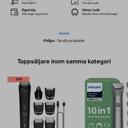
Från 599 kr*
Till valfri butik
Öppet köp
Hämta i butik
365 dagar öppet köp
Beställ online, från butikslager
Philips
-
Se alla produkter
Toppsäljare inom samma kategori
-20%