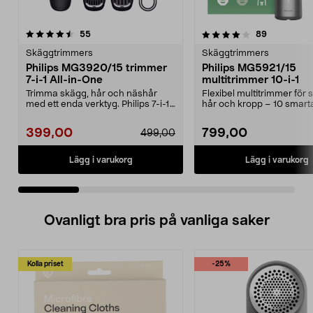
4.0 av 5 stjärnor
recensioner
4.0 av 5 stjärnor
recensione
55
89
Skäggtrimmers
Skäggtrimmers
Philips MG3920/15 trimmer
Philips MG5921/15
7-i-1 All-in-One
multitrimmer 10-i-1
Trimma skägg, hår och näshår
Flexibel multitrimmer för 
med ett enda verktyg. Philips 7-i-1
hår och kropp – 10 smart
trimmer med sjä...
tillbehör. Philips 10...
399,00
799,00
499,00
Lägg i varukorg
Lägg i varukorg
Ovanligt bra pris på vanliga saker
Kolla priset
-25%