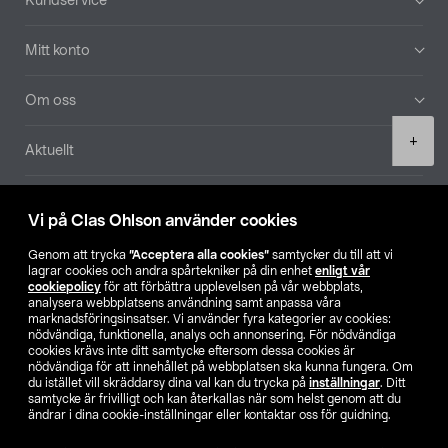
Kundservice
Mitt konto
Om oss
Product
+
Aktuellt
quantity
Våra bolag
Vi på Clas Ohlson använder cookies
Hitta butik
Genom att trycka
”Acceptera alla cookies”
samtycker du till att vi
lagrar cookies och andra spårtekniker på din enhet
enligt vår
cookiepolicy
för att förbättra upplevelsen på vår webbplats,
SE
NO
FI
analysera webbplatsens användning samt anpassa våra
marknadsföringsinsatser. Vi använder fyra kategorier av cookies:
nödvändiga, funktionella, analys och annonsering. För nödvändiga
cookies krävs inte ditt samtycke eftersom dessa cookies är
nödvändiga för att innehållet på webbplatsen ska kunna fungera. Om
du istället vill skräddarsy dina val kan du trycka på
inställningar
. Ditt
samtycke är frivilligt och kan återkallas när som helst genom att du
ändrar i dina cookie-inställningar eller kontaktar oss för guidning.
Köpvillkor
Privacy statement
Klubbvillkor
För företag