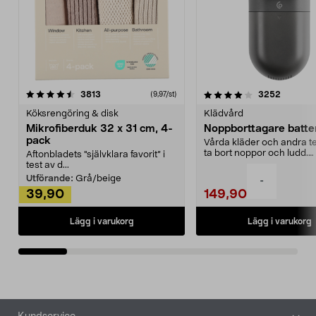
4.0av 5 stjärnor
recensioner
4.5av 5 stjärnor
recensio
3813
3252
(9,97/st)
Köksrengöring & disk
Klädvård
Mikrofiberduk 32 x 31 cm, 4-
Noppborttagare batter
pack
Vårda kläder och andra tex
ta bort noppor och ludd.
Aftonbladets "självklara favorit” i
Noppborttagaren fräs...
test av d...
Utförande:
Grå/beige
-
39,90
149,90
Lägg i varukorg
Lägg i varukorg
Sidfot