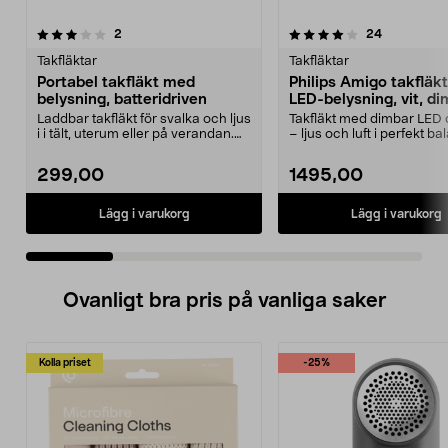
4.0 av 5 stjärnor
recensioner
3.5 av 5 stjärnor
recensione
2
24
Takfläktar
Takfläktar
Portabel takfläkt med
Philips Amigo takfläk
belysning, batteridriven
LED-belysning, vit, d
Laddbar takfläkt för svalka och ljus
Takfläkt med dimbar LED o
i i tält, uterum eller på verandan.
– ljus och luft i perfekt ba
Portabe...
Philips Amig...
299,00
1495,00
Lägg i varukorg
Lägg i varukorg
Ovanligt bra pris på vanliga saker
Kolla priset
-25%