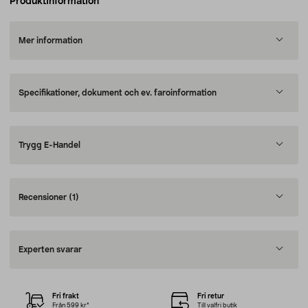
Produktinformation
Mer information
Specifikationer, dokument och ev. faroinformation
Trygg E-Handel
Recensioner
(1)
Experten svarar
Fri frakt
Fri retur
Från 599 kr*
Till valfri butik