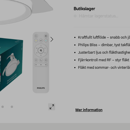
Butikslager
Hämtar lagerstatus...
Kraftfullt luftflöde – snabb och 
Philips Bliss – dimbar, tyst takf
Justerbart ljus och fläkthastighe
Fjärrkontroll med RF – styr fläk
Fläkt med sommar- och vinterläge
Mer information