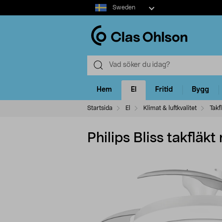
Select
Sweden
market
Hem
El
Fritid
Bygg
Startsida
El
Klimat & luftkvalitet
Takf
Philips Bliss takflä