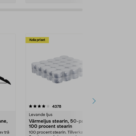
Kolla priset
Multibuy
4.5av 5 stjärnor
recensioner
4.5
4378
2
Levande ljus
Rengöringsm
nne,
Värmeljus stearin, 50-pack,
Bikarbonat
100 procent stearin
Ett allsidigt 
städning och 
v trä
100 procent stearin. Tillverkade i