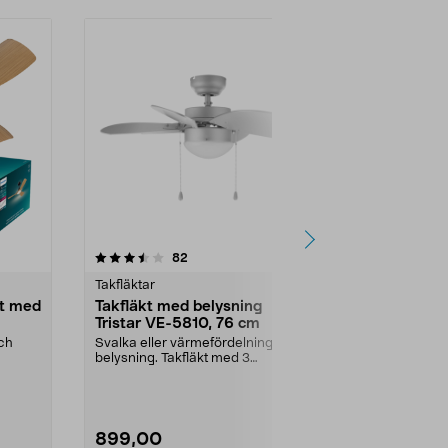
4.5 av 5 stjärnor
recensioner
3.5
82
2
Takfläktar
Takfläktar
kt med
Takfläkt med belysning
Osram takf
Tristar VE-5810, 76 cm
belysning, fj
och
Svalka eller värmefördelning med
Justerbar bel
belysning. Takfläkt med 3
luftcirkulatio
hastigheter och rever...
endast vid drif
899,00
1399,00