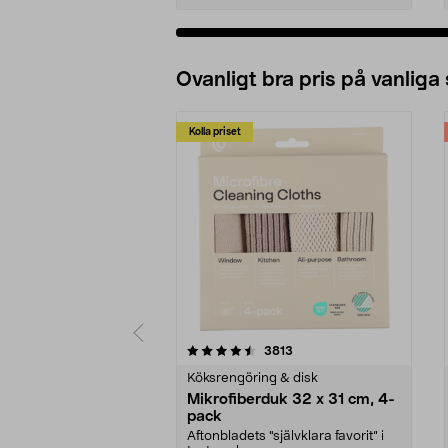
Ovanligt bra pris på vanliga
Kolla priset
5av 5 stjärnor
4.0av 5 stjärnor
recensioner
3813
Köksrengöring & disk
Mikrofiberduk 32 x 31 cm, 4-
pack
Aftonbladets "självklara favorit” i