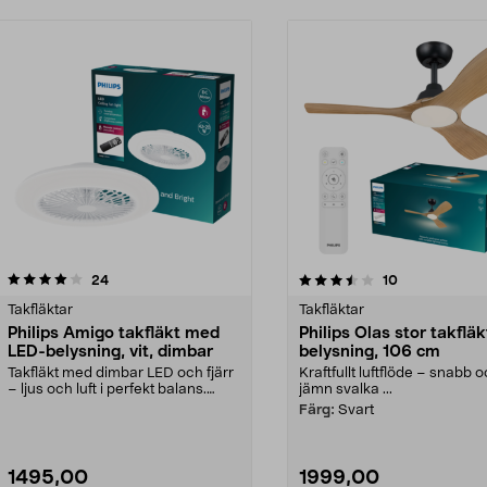
3.5 av 5 stjärnor
recensioner
3.5 av 5 stjärnor
recensioner
24
10
Takfläktar
Takfläktar
Philips Amigo takfläkt med
Philips Olas stor takflä
LED-belysning, vit, dimbar
belysning, 106 cm
Takfläkt med dimbar LED och fjärr
Kraftfullt luftflöde – snabb 
– ljus och luft i perfekt balans.
jämn svalka ...
Philips Amig...
Färg:
Svart
1495,00
1999,00