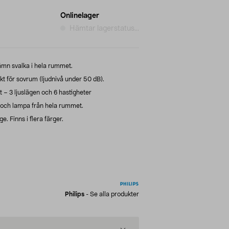
Onlinelager
Hämtar lagerstatus...
jämn svalka i hela rummet.
läkt för sovrum (ljudnivå under 50 dB).
t – 3 ljuslägen och 6 hastigheter
t och lampa från hela rummet.
. Finns i flera färger.
Philips
-
Se alla produkter