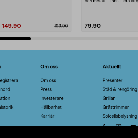
Noppborttagaren fräs...
och metall – finns i flera färg
Galge med sv...
149,90
79,90
199,90
Lägg i varukorg
Lägg i varukorg
o
Om oss
Aktuellt
egistrera
Om oss
Presenter
enord
Press
Städ & rengöring
ation
Investerare
Grillar
istorik
Hållbarhet
Grästrimmer
Karriär
Solcellsbelysning