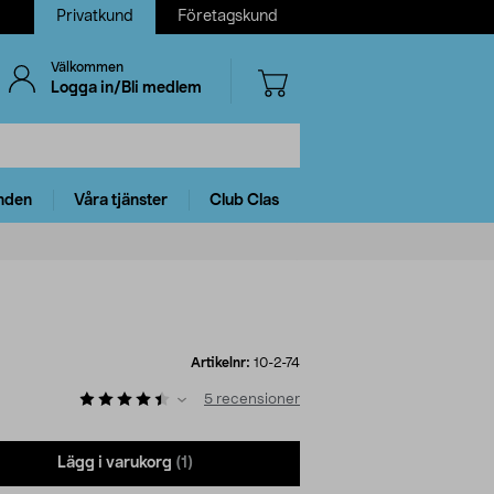
Privatkund
Företagskund
Välkommen
Logga in/Bli medlem
nden
Våra tjänster
Club Clas
Artikelnr:
10-2-74
5
recensioner
Lägg i varukorg
(1)