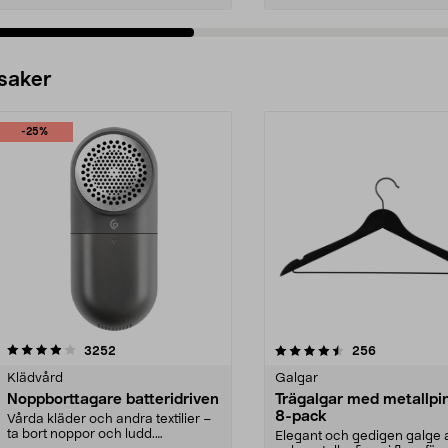
 saker
-25%
4.5av 5 stjärnor
recensioner
4.0av 5 stjärnor
recensioner
3252
256
Klädvård
Galgar
Noppborttagare batteridriven
Trägalgar med metallpi
8-pack
Vårda kläder och andra textilier –
ta bort noppor och ludd.
Elegant och gedigen galge a