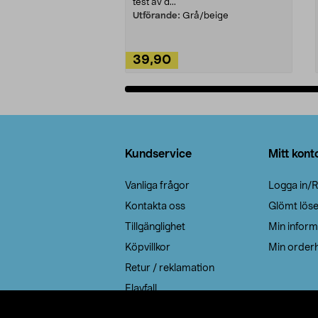
test av d...
Utförande:
Grå/beige
39,90
Lägg i varukorg
Sidfot
Kundservice
Mitt kont
Vanliga frågor
Logga in/R
Kontakta oss
Glömt lös
Tillgänglighet
Min inform
Köpvillkor
Min orderh
Retur / reklamation
Elavfall
Cookie policy