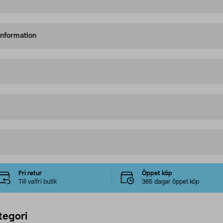
information
Fri retur
Öppet köp
Till valfri butik
365 dagar öppet köp
tegori