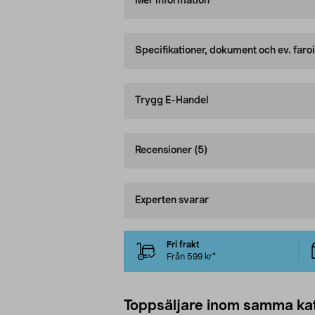
Mer information
Specifikationer, dokument och ev. faro
Trygg E-Handel
Recensioner
(5)
Experten svarar
Fri frakt
Från 599 kr*
Toppsäljare inom samma ka