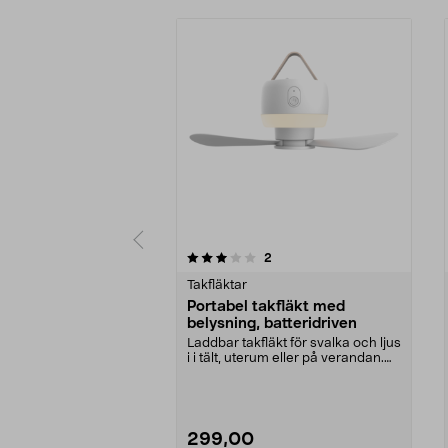
0 av 5 stjärnor
4.0 av 5 stjärnor
recensioner
2
Takfläktar
Portabel takfläkt med
belysning, batteridriven
Laddbar takfläkt för svalka och ljus
i i tält, uterum eller på verandan.
Portabe...
299,00