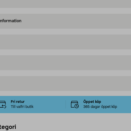
information
Fri retur
Öppet köp
Till valfri butik
365 dagar öppet köp
tegori