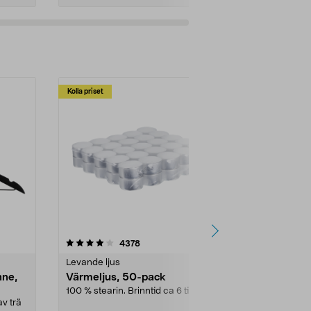
Kolla priset
Multibuy
4.5av 5 stjärnor
recensioner
4.5
4378
2
Levande ljus
Rengöringsm
nne,
Värmeljus, 50-pack
Bikarbonat
100 % stearin. Brinntid ca 6 tim.
Ett allsidigt 
städning och 
v trä