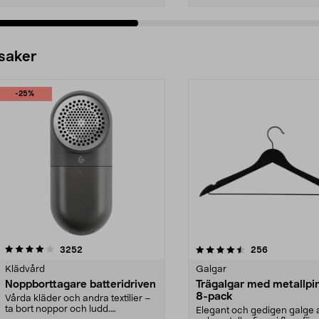
 saker
-25%
4.5av 5 stjärnor
recensioner
4.0av 5 stjärnor
recensioner
3252
256
Klädvård
Galgar
Noppborttagare batteridriven
Trägalgar med metallpi
8-pack
Vårda kläder och andra textilier –
ta bort noppor och ludd.
Elegant och gedigen galge a