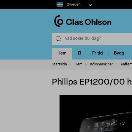
Select
Sweden
market
Hem
El
Fritid
Bygg
Startsida
Hem
Köksmaskiner
Kaffem
Philips EP1200/00 h