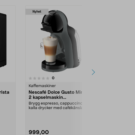
Nyhet
4.5 av 5 stjärnor
5.0
1
recensioner
0
Kaffemaskiner
Kaffemaskine
rista
Nescafé Dolce Gusto Mini Me
Kaffemaskin
2 kapselmaskin
Series 300
helautomatisk
Brygg espresso, cappuccino och
En av markna
kalla drycker med cafékänsla
helautomatisk
hemma. Nescafé Dolce...
Färg:
Svart
999,00
3990,00