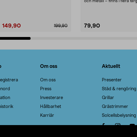
Noppborttagaren fräs...
och metall – finns i flera färg
Galge med sv...
149,90
79,90
199,90
Lägg i varukorg
Lägg i varukorg
o
Om oss
Aktuellt
egistrera
Om oss
Presenter
enord
Press
Städ & rengöring
ation
Investerare
Grillar
istorik
Hållbarhet
Grästrimmer
Karriär
Solcellsbelysning