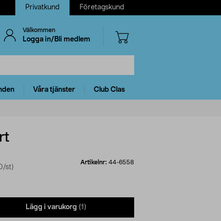
Privatkund
Företagskund
Välkommen
Logga in/Bli medlem
nden
Våra tjänster
Club Clas
rt
Artikelnr:
44-6558
/st)
Lägg i varukorg
(1)