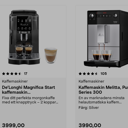
4.5 av 5 stjärnor
recensioner
recensioner
17
105
0.0 av 5 stjärnor
Kaffemaskiner
Kaffemaskiner
De’Longhi Magnifica Start
Kaffemaskin Melitta, Pu
kaffemaskin
Series 300
ECAM220.22.GB
Fixa ditt perfekta morgonkaffe
En av marknadens minsta
med ett knapptryck – 2 koppar
helautomatiska kaffem...
eller 1. De’Longhi ...
Färg:
Silver
3999,00
3990,00