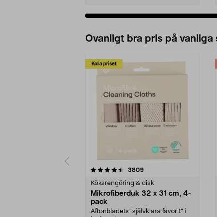
Ovanligt bra pris på vanliga
Kolla priset
5av 5 stjärnor
4.0av 5 stjärnor
recensioner
3809
Köksrengöring & disk
Mikrofiberduk 32 x 31 cm, 4-
pack
Aftonbladets "självklara favorit” i