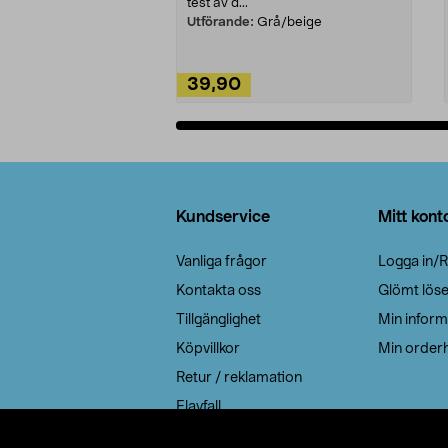
test av d...
Utförande:
Grå/beige
39,90
Lägg i varukorg
Sidfot
Kundservice
Mitt kont
Vanliga frågor
Logga in/R
Kontakta oss
Glömt lös
Tillgänglighet
Min inform
Köpvillkor
Min orderh
Retur / reklamation
Elavfall
Cookie policy