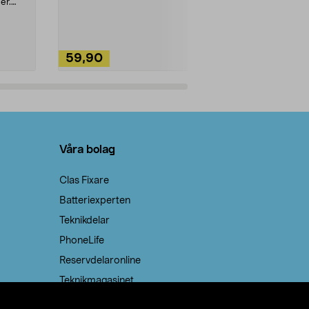
ute. Städa med
er.
59,90
49,90
Lägg i varukorg
Lägg
Våra bolag
Clas Fixare
Batteriexperten
Teknikdelar
PhoneLife
Reservdelaronline
Teknikmagasinet