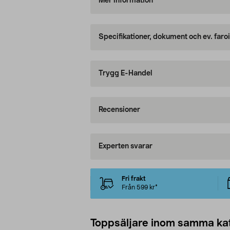
Mer information
Specifikationer, dokument och ev. faro
Trygg E-Handel
Recensioner
Experten svarar
Fri frakt
Från 599 kr*
Toppsäljare inom samma ka