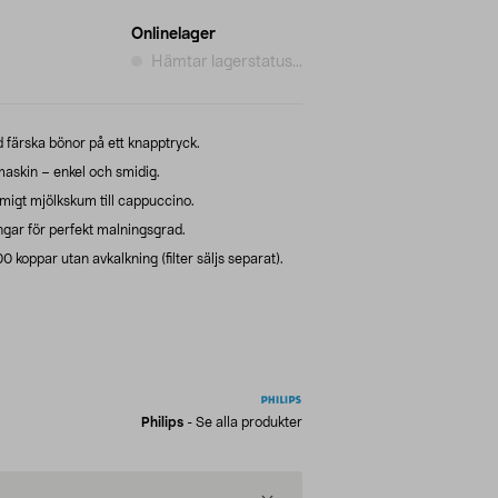
Onlinelager
Hämtar lagerstatus...
färska bönor på ett knapptryck.
askin – enkel och smidig.
igt mjölkskum till cappuccino.
ngar för perfekt malningsgrad.
0 koppar utan avkalkning (filter säljs separat).
Philips
-
Se alla produkter