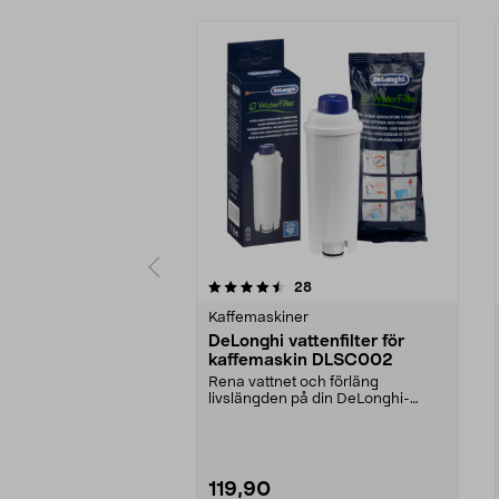
5 av 5 stjärnor
4.5 av 5 stjärnor
recensioner
28
Kaffemaskiner
DeLonghi vattenfilter för
kaffemaskin DLSC002
Rena vattnet och förläng
livslängden på din DeLonghi-
kaffemaskin. DeLonghi DLSC0...
119,90