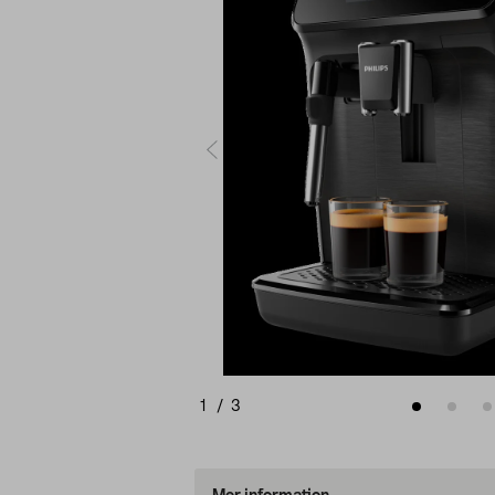
1
/
3