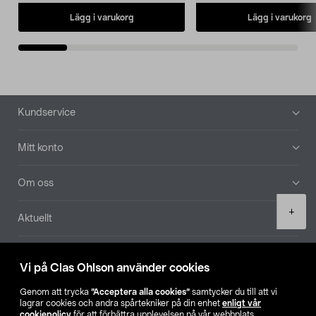
Lägg i varukorg
Lägg i varukorg
Sidfot
Kundservice
Mitt konto
Om oss
Product
+
Aktuellt
quantity
Våra bolag
Vi på Clas Ohlson använder cookies
Hitta butik
Genom att trycka
”Acceptera alla cookies”
samtycker du till att vi
lagrar cookies och andra spårtekniker på din enhet
enligt vår
cookiepolicy
för att förbättra upplevelsen på vår webbplats,