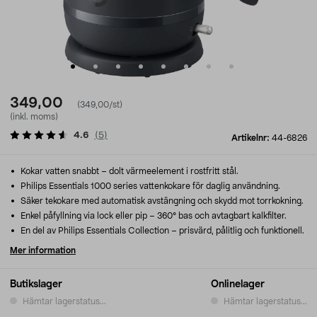
349,00
(349,00/st)
(inkl. moms)
4.6
(
5
)
Artikelnr:
44-6826
Kokar vatten snabbt – dolt värmeelement i rostfritt stål.
Philips Essentials 1000 series vattenkokare för daglig användning.
Säker tekokare med automatisk avstängning och skydd mot torrkokning.
Enkel påfyllning via lock eller pip – 360° bas och avtagbart kalkfilter.
En del av Philips Essentials Collection – prisvärd, pålitlig och funktionell.
Mer information
Butikslager
Onlinelager
Hämtar lagerstatus...
Hämtar lagerstatus...