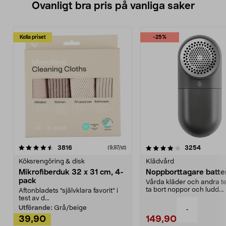
Ovanligt bra pris på vanliga saker
Kolla priset
-25%
4.0av 5 stjärnor
recensioner
4.5av 5 stjärnor
recensio
3816
3254
(9,97/st)
Köksrengöring & disk
Klädvård
Mikrofiberduk 32 x 31 cm, 4-
Noppborttagare batter
pack
Vårda kläder och andra tex
ta bort noppor och ludd.
Aftonbladets "självklara favorit” i
Noppborttagaren fräs...
test av d...
Utförande:
Grå/beige
-
39,90
149,90