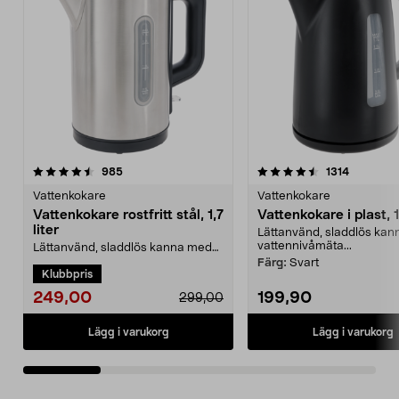
4.5 av 5 stjärnor
recensioner
4.5 av 5 stjärnor
recension
985
1314
Vattenkokare
Vattenkokare
Vattenkokare rostfritt stål, 1,7
Vattenkokare i plast, 1,
liter
Lättanvänd, sladdlös ka
vattennivåmäta...
Lättanvänd, sladdlös kanna med
vattennivåmätare. Vattenkokare i
Färg:
Svart
Klubbpris
rostfritt stål –...
249,00
199,90
299,00
Lägg i varukorg
Lägg i varukorg