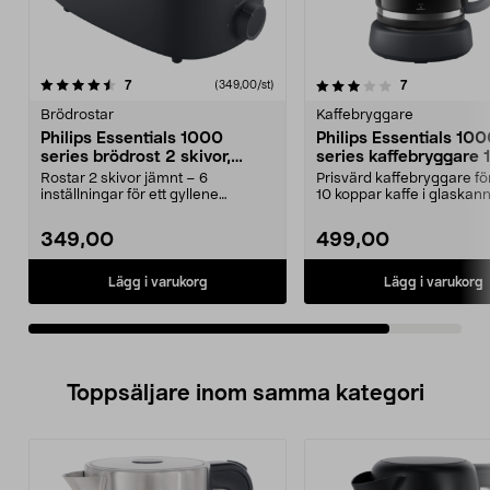
3.0av 5 stjärnor
recensioner
recensioner
7
7
(349,00/st)
Brödrostar
Kaffebryggare
Philips Essentials 1000
Philips Essentials 10
series brödrost 2 skivor,
series kaffebryggare 
HD2510/90
koppar HD7430/90
Rostar 2 skivor jämnt – 6
Prisvärd kaffebryggare för 
inställningar för ett gyllene
10 koppar kaffe i glaskann
resultat. Philips 1000 s...
HD7430/...
349,00
499,00
Lägg i varukorg
Lägg i varukorg
Toppsäljare inom samma kategori