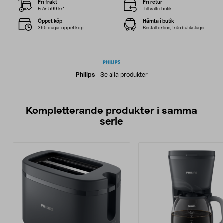
Fri frakt
Fri retur
Från 599 kr*
Till valfri butik
Öppet köp
Hämta i butik
365 dagar öppet köp
Beställ online, från butikslager
Philips
-
Se alla produkter
Kompletterande produkter i samma
serie