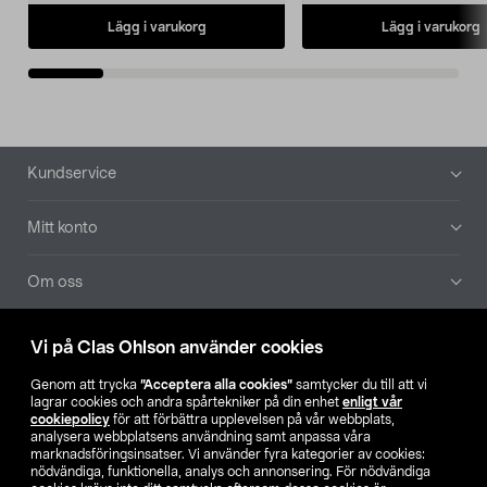
Lägg i varukorg
Lägg i varukorg
Sidfot
Kundservice
Mitt konto
Om oss
Aktuellt
Vi på Clas Ohlson använder cookies
Genom att trycka
”Acceptera alla cookies”
samtycker du till att vi
Våra bolag
lagrar cookies och andra spårtekniker på din enhet
enligt vår
cookiepolicy
för att förbättra upplevelsen på vår webbplats,
analysera webbplatsens användning samt anpassa våra
Hitta butik
marknadsföringsinsatser. Vi använder fyra kategorier av cookies:
nödvändiga, funktionella, analys och annonsering. För nödvändiga