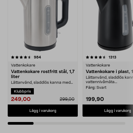
4.5 av 5 stjärnor
recensioner
4.5 av 5 stjärnor
recension
984
1313
Vattenkokare
Vattenkokare
Vattenkokare rostfritt stål, 1,7
Vattenkokare i plast, 1,
liter
Lättanvänd, sladdlös ka
vattennivåmäta...
Lättanvänd, sladdlös kanna med
vattennivåmätare. Vattenkokare i
Färg:
Svart
Klubbpris
rostfritt stål –...
249,00
199,90
299,00
Lägg i varukorg
Lägg i varukorg