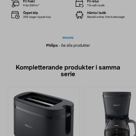
Fri frakt
Fri retur
Från 599 kr*
Till valfri butik
Öppet köp
Hämta i butik
365 dagar öppet köp
Beställ online, från butikslager
Philips
-
Se alla produkter
Kompletterande produkter i samma
serie