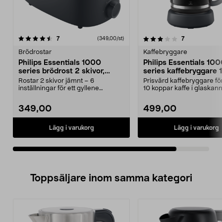
3.0av 5 stjärnor
recensioner
recensioner
7
7
(349,00/st)
Brödrostar
Kaffebryggare
Philips Essentials 1000
Philips Essentials 10
series brödrost 2 skivor,
series kaffebryggare 
HD2510/90
koppar HD7430/90
Rostar 2 skivor jämnt – 6
Prisvärd kaffebryggare för 
inställningar för ett gyllene
10 koppar kaffe i glaskann
resultat. Philips 1000 s...
HD7430/...
349,00
499,00
Lägg i varukorg
Lägg i varukorg
Toppsäljare inom samma kategori