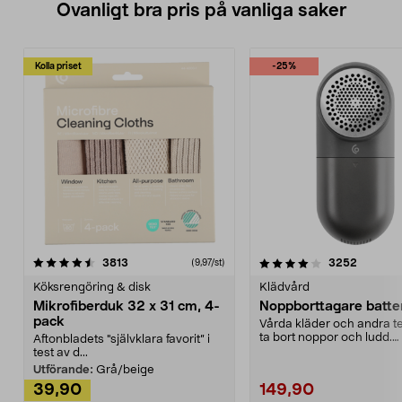
Ovanligt bra pris på vanliga saker
Kolla priset
-25%
4.0av 5 stjärnor
recensioner
4.5av 5 stjärnor
recensio
3813
3252
(9,97/st)
Köksrengöring & disk
Klädvård
Mikrofiberduk 32 x 31 cm, 4-
Noppborttagare batter
pack
Vårda kläder och andra tex
ta bort noppor och ludd.
Aftonbladets "självklara favorit” i
Noppborttagaren fräs...
test av d...
Utförande:
Grå/beige
39,90
149,90