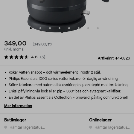
349,00
(349,00/st)
(inkl. moms)
4.6
(
5
)
Artikelnr:
44-6826
Kokar vatten snabbt – dolt värmeelement i rostfritt stål.
Philips Essentials 1000 series vattenkokare för daglig användning.
Säker tekokare med automatisk avstängning och skydd mot torrkokning.
Enkel påfyllning via lock eller pip – 360° bas och avtagbart kalkfilter.
En del av Philips Essentials Collection – prisvärd, pålitlig och funktionell.
Mer information
Butikslager
Onlinelager
Hämtar lagerstatus...
Hämtar lagerstatus...