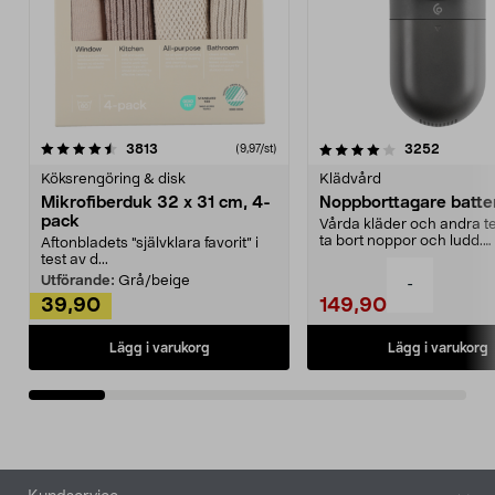
4.0av 5 stjärnor
recensioner
4.5av 5 stjärnor
recensio
3813
3252
(9,97/st)
Köksrengöring & disk
Klädvård
Mikrofiberduk 32 x 31 cm, 4-
Noppborttagare batter
pack
Vårda kläder och andra tex
ta bort noppor och ludd.
Aftonbladets "självklara favorit” i
Noppborttagaren fräs...
test av d...
Utförande:
Grå/beige
-
39,90
149,90
Lägg i varukorg
Lägg i varukorg
Sidfot