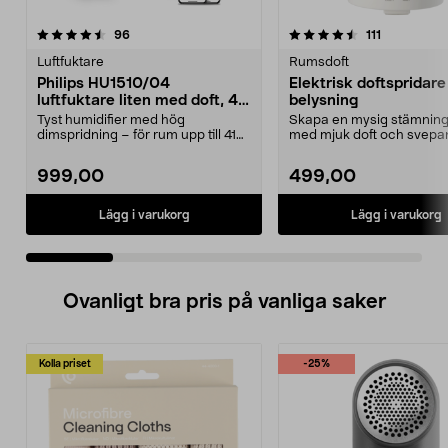
4.5 av 5 stjärnor
recensioner
4.5 av 5 stjärnor
recensioner
96
111
Luftfuktare
Rumsdoft
Philips HU1510/04
Elektrisk doftspridar
luftfuktare liten med doft, 41
belysning
m2
Tyst humidifier med hög
Skapa en mysig stämni
dimspridning – för rum upp till 41
med mjuk doft och svepan
m2. Philip HU1510/04 ...
Elektrisk doftspr...
999,00
499,00
Lägg i varukorg
Lägg i varukorg
Ovanligt bra pris på vanliga saker
Kolla priset
-25%