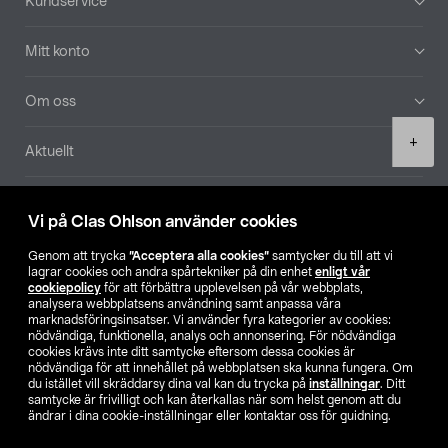
Kundservice
Mitt konto
Om oss
Product
+
Aktuellt
quantity
Våra bolag
Vi på Clas Ohlson använder cookies
Hitta butik
Genom att trycka
”Acceptera alla cookies”
samtycker du till att vi
lagrar cookies och andra spårtekniker på din enhet
enligt vår
cookiepolicy
för att förbättra upplevelsen på vår webbplats,
SE
NO
FI
analysera webbplatsens användning samt anpassa våra
marknadsföringsinsatser. Vi använder fyra kategorier av cookies:
nödvändiga, funktionella, analys och annonsering. För nödvändiga
cookies krävs inte ditt samtycke eftersom dessa cookies är
nödvändiga för att innehållet på webbplatsen ska kunna fungera. Om
du istället vill skräddarsy dina val kan du trycka på
inställningar
. Ditt
samtycke är frivilligt och kan återkallas när som helst genom att du
ändrar i dina cookie-inställningar eller kontaktar oss för guidning.
Köpvillkor
Privacy statement
Klubbvillkor
För företag