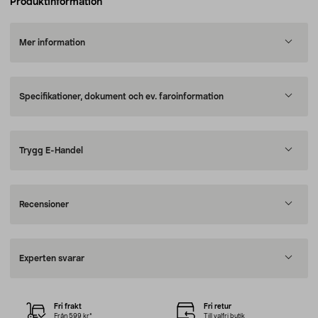
Produktinformation
Mer information
Specifikationer, dokument och ev. faroinformation
Trygg E-Handel
Recensioner
Experten svarar
Fri frakt
Fri retur
Från 599 kr*
Till valfri butik