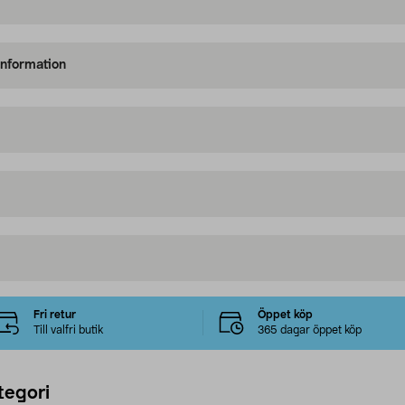
information
Fri retur
Öppet köp
Till valfri butik
365 dagar öppet köp
tegori