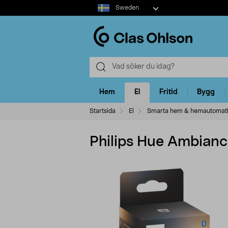
Select
Sweden
market
Hem
El
Fritid
Bygg
Startsida
El
Smarta hem & hemautomat
Philips Hue Ambian