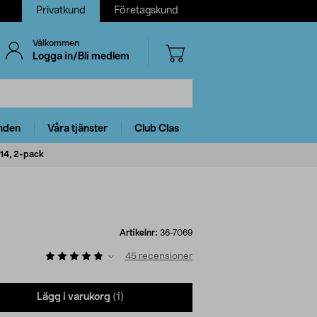
Privatkund
Företagskund
Välkommen
Logga in/Bli medlem
nden
Våra tjänster
Club Clas
14, 2-pack
Artikelnr:
36-7069
)
45
recensioner
Lägg i varukorg
(1)