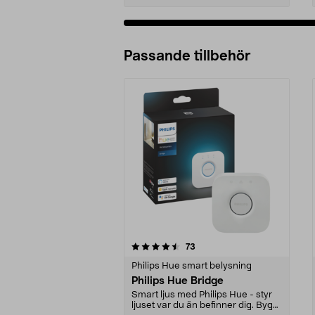
Passande tillbehör
5av 5 stjärnor
4.5av 5 stjärnor
recensioner
73
Philips Hue smart belysning
Philips Hue Bridge
Smart ljus med Philips Hue - styr
ljuset var du än befinner dig. Bygg