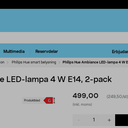
Multimedia
Reservdelar
Erbjuda
ion
Philips Hue smart belysning
Philips Hue Ambiance LED-lampa 4 W E
ce LED-lampa 4 W E14, 2-pack
499,00
(249,50/st
Produktblad
(inkl. moms)
Product
quantity