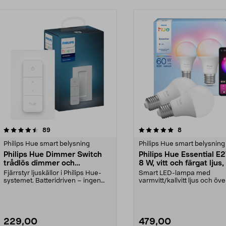
5.0 av 5 stjärnor
recensioner
4.5 av 5 stjärnor
recensioner
89
8
Philips Hue smart belysning
Philips Hue smart belysning
Philips Hue Dimmer Switch
Philips Hue Essential E
trådlös dimmer och
8 W, vitt och färgat ljus,
fjärrkontroll
pack
Fjärrstyr ljuskällor i Philips Hue-
Smart LED-lampa med
systemet. Batteridriven – ingen
varmvitt/kallvitt ljus och öve
kabeldragning...
miljoner färger. Philips ...
229,00
479,00