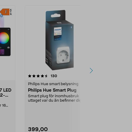
4.5 av 5 stjärnor
recensioner
4.5
130
3
Philips Hue smart belysning
Philips Hue s
27 LED
Philips Hue Smart Plug
Philips Hu
 2-
GU10 LED B
Smart plug för inomhusbruk - styr
uttaget var du än befinner dig.
Smart reflekt
Kopplas till P...
r 16
spotlights – 
app eller röst. 
399,00
499,00