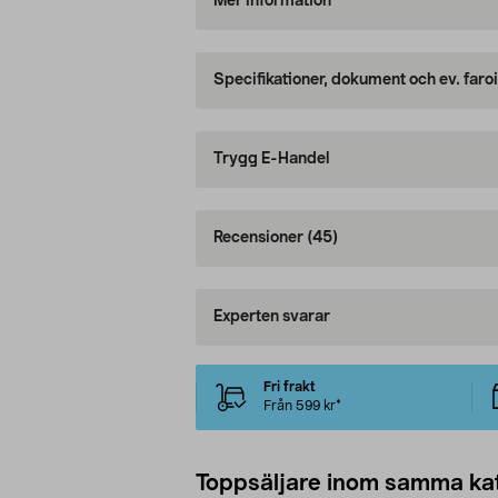
Mer information
Specifikationer, dokument och ev. faro
Trygg E-Handel
Recensioner
(45)
Experten svarar
Fri frakt
Från 599 kr*
Toppsäljare inom samma ka