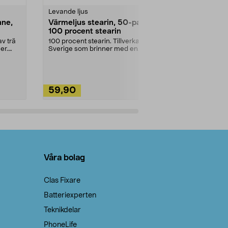
Levande ljus
Rengöringsm
nne,
Värmeljus stearin, 50-pack,
Bikarbonat
100 procent stearin
Ett allsidigt 
städning och 
v trä
100 procent stearin. Tillverkade i
ute. Städa med
er.
Sverige som brinner med en
vacker och sotfri ...
59,90
49,90
Lägg i varukorg
Lägg
Våra bolag
Clas Fixare
Batteriexperten
Teknikdelar
PhoneLife