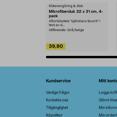
Köksrengöring & disk
Mikrofiberduk 32 x 31 cm, 4-
pack
Aftonbladets "självklara favorit” i
test av d...
Utförande:
Grå/beige
39,90
Lägg i varukorg
Sidfot
Kundservice
Mitt kont
Vanliga frågor
Logga in/R
Kontakta oss
Glömt lös
Tillgänglighet
Min inform
Köpvillkor
Min orderh