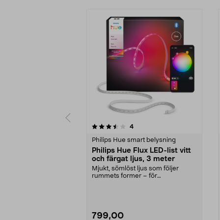
5 av 5 stjärnor
4.5 av 5 stjärnor
recensioner
4
Philips Hue smart belysning
Philips Hue Flux LED-list vitt
och färgat ljus, 3 meter
Mjukt, sömlöst ljus som följer
rummets former – för
gaminghörna, vardagsrum m.m....
799,00