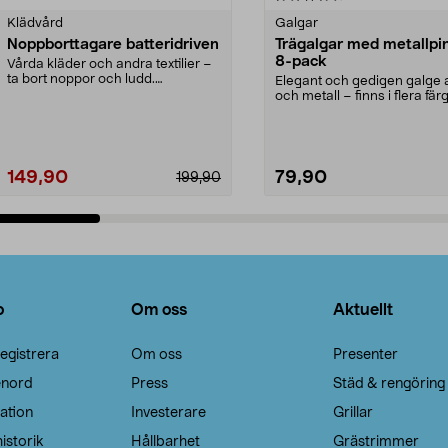
Klädvård
Galgar
Noppborttagare batteridriven
Trägalgar med metallpi
8-pack
Vårda kläder och andra textilier –
ta bort noppor och ludd.
Elegant och gedigen galge a
Noppborttagaren fräs...
och metall – finns i flera färg
Galge med sv...
149,90
79,90
199,90
Lägg i varukorg
Lägg i varukorg
o
Om oss
Aktuellt
egistrera
Om oss
Presenter
enord
Press
Städ & rengöring
ation
Investerare
Grillar
istorik
Hållbarhet
Grästrimmer