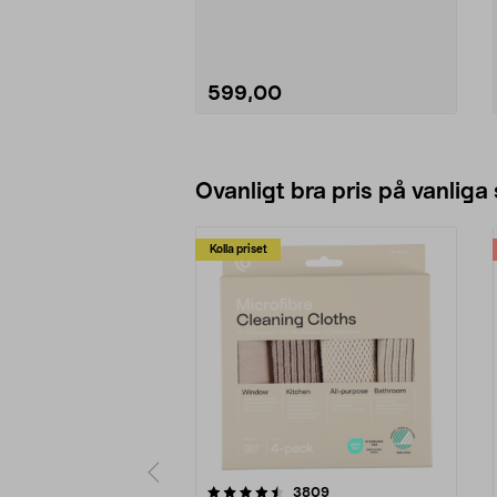
ut bryggan...
599,00
Lägg i varukorg
Ovanligt bra pris på vanliga
Kolla priset
5av 5 stjärnor
4.0av 5 stjärnor
recensioner
3809