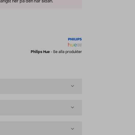
ängst ner på den här sidan.
Philips Hue
-
Se alla produkter