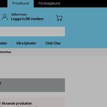
Privatkund
Företagskund
Välkommen
Logga in/Bli medlem
nden
Våra tjänster
Club Clas
 utomhus
t
er
liknande produkter.