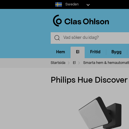
Select
Sweden
market
Hem
El
Fritid
Bygg
Startsida
El
Smarta hem & hemautomat
Philips Hue Discove