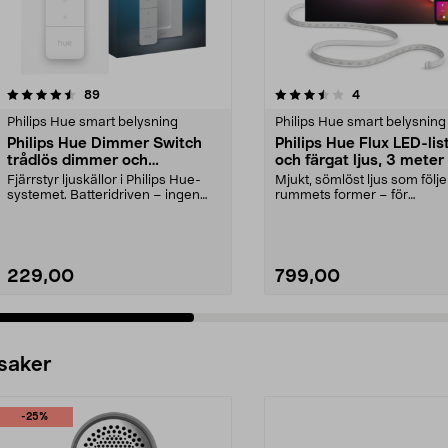
3.5 av 5 stjärnor
recensioner
4.5 av 5 stjärnor
recensioner
89
4
Philips Hue smart belysning
Philips Hue smart belysning
Philips Hue Dimmer Switch
Philips Hue Flux LED-list
trådlös dimmer och
och färgat ljus, 3 meter
fjärrkontroll
Fjärrstyr ljuskällor i Philips Hue-
Mjukt, sömlöst ljus som följe
systemet. Batteridriven – ingen
rummets former – för
kabeldragning...
gaminghörna, vardagsrum m
229,00
799,00
 saker
-25%