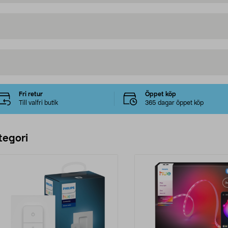
Fri retur
Öppet köp
Till valfri butik
365 dagar öppet köp
tegori