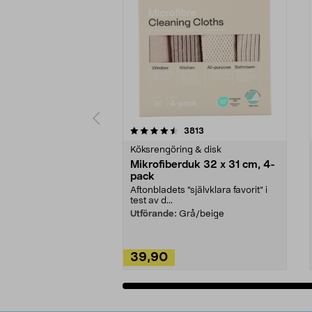
5av 5 stjärnor
4.0av 5 stjärnor
recensioner
3813
Köksrengöring & disk
Mikrofiberduk 32 x 31 cm, 4-
pack
Aftonbladets "självklara favorit” i
test av d...
Utförande:
Grå/beige
39,90
Lägg i varukorg