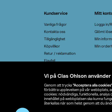
Sidfot
Kundservice
Mitt kont
Vanliga frågor
Logga in/R
Kontakta oss
Glömt lös
Tillgänglighet
Min inform
Köpvillkor
Min orderh
Retur / reklamation
Elavfall
Cookie policy
Leveransalternativ
Vi på Clas Ohlson använder
Genom att trycka
”Acceptera alla cookies
förbättra upplevelsen på vår webbplats, 
cookies: nödvändiga, funktionella, analys
innehållet på webbplatsen ska kunna funger
återkallas när som helst genom att du ändra
© 2026 Cla