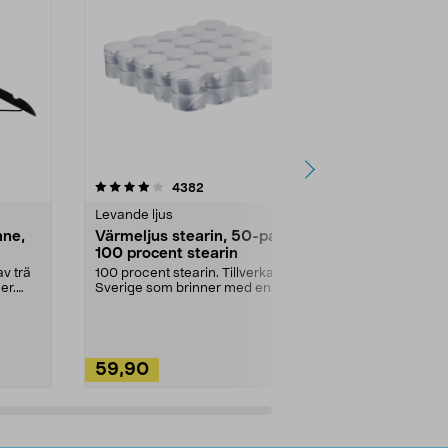
4.5av 5 stjärnor
recensioner
4.5
4382
2
Levande ljus
Rengöringsm
nne,
Värmeljus stearin, 50-pack,
Bikarbonat
100 procent stearin
Ett allsidigt 
städning och 
v trä
100 procent stearin. Tillverkade i
ute. Städa med
er.
Sverige som brinner med en
vacker och sotfri ...
59,90
49,90
Lägg i varukorg
Lägg