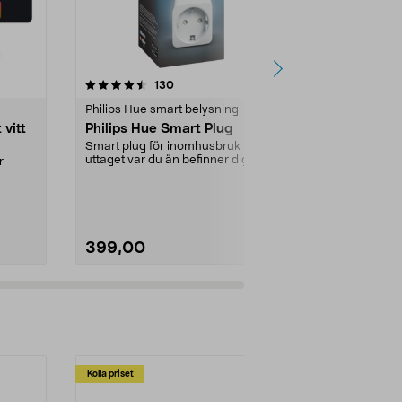
4.5 av 5 stjärnor
recensioner
4.5
130
3
Philips Hue smart belysning
Philips Hue s
 vitt
Philips Hue Smart Plug
Philips Hu
GU10 LED B
Smart plug för inomhusbruk - styr
uttaget var du än befinner dig.
r
Smart reflekt
Kopplas till P...
spotlights – 
.m....
app eller röst. 
399,00
499,00
Kolla priset
Multibuy