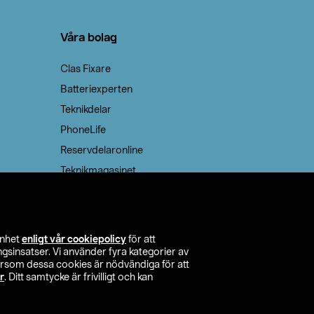
Våra bolag
Clas Fixare
Batteriexperten
Teknikdelar
PhoneLife
Reservdelaronline
Teknikmagasinet
enhet
enligt vår cookiepolicy
för att
insatser. Vi använder fyra kategorier av
tersom dessa cookies är nödvändiga för att
r
. Ditt samtycke är frivilligt och kan
itta butik