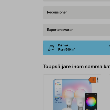
Recensioner
Experten svarar
Fri frakt
Från 599 kr*
Toppsäljare inom samma ka