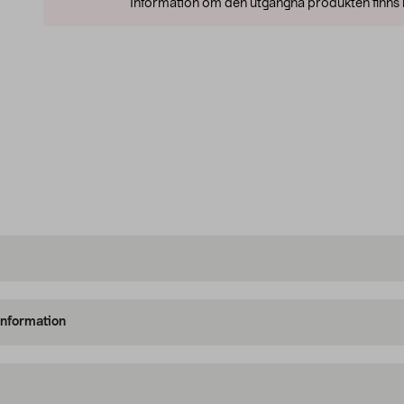
Information om den utgångna produkten finns l
information