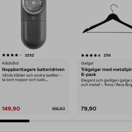
4.5av 5 stjärnor
recensioner
4.0av 5 stjärnor
recensioner
3252
256
Klädvård
Galgar
Noppborttagare batteridriven
Trägalgar med metallpi
8-pack
Vårda kläder och andra textilier –
ta bort noppor och ludd.
Elegant och gedigen galge a
Noppborttagaren fräs...
och metall – finns i flera färg
Galge med sv...
149,90
79,90
199,90
Lägg i varukorg
Lägg i varukorg