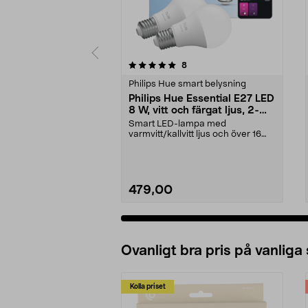
0 av 5 stjärnor
4.5 av 5 stjärnor
recensioner
8
Philips Hue smart belysning
Philips Hue Essential E27 LED
8 W, vitt och färgat ljus, 2-
pack
Smart LED-lampa med
varmvitt/kallvitt ljus och över 16
miljoner färger. Philips ...
479,00
Ovanligt bra pris på vanliga
Kolla priset