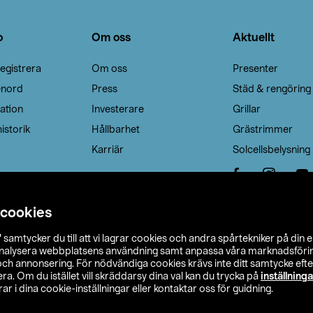
o
Om oss
Aktuellt
egistrera
Om oss
Presenter
enord
Press
Städ & rengöring
ation
Investerare
Grillar
istorik
Hållbarhet
Grästrimmer
Karriär
Solcellsbelysning
 cookies
”
samtycker du till att vi lagrar cookies och andra spårtekniker på din 
analysera webbplatsens användning samt anpassa våra marknadsförings
 och annonsering. För nödvändiga cookies krävs inte ditt samtycke ef
a. Om du istället vill skräddarsy dina val kan du trycka på
inställninga
r i dina cookie-inställningar eller kontaktar oss för guidning.
s Ohlson
Köpvillkor
Privacy statement
Klubbvillkor
H