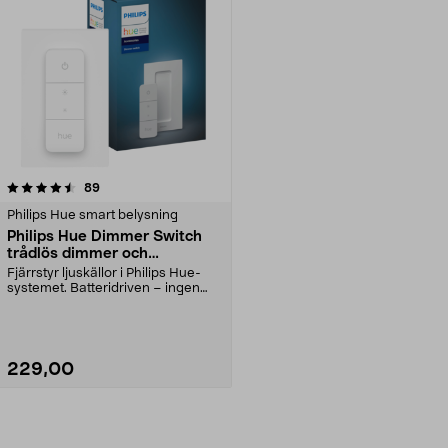
recensioner
89
Philips Hue smart belysning
Philips Hue Dimmer Switch
trådlös dimmer och
fjärrkontroll
Fjärrstyr ljuskällor i Philips Hue-
systemet. Batteridriven – ingen
kabeldragning...
229,00
Lägg i varukorg