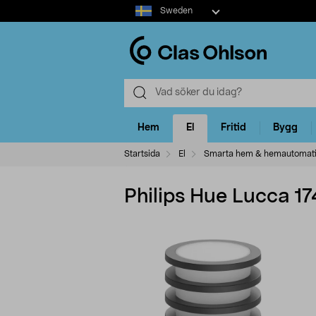
Select
Sweden
market
Hem
El
Fritid
Bygg
Startsida
El
Smarta hem & hemautomat
Philips Hue Lucca 17