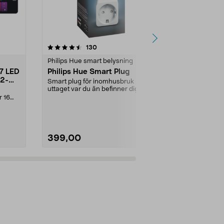
4.5 av 5 stjärnor
recensioner
130
3
0.0
Philips Hue smart belysning
Philips Hue s
27 LED
Philips Hue Smart Plug
Philips Hue
 2-
Smart plug för inomhusbruk - styr
Batteridriven
uttaget var du än befinner dig.
kompletterar d
Kopplas till P...
system. Trådlö
r 16
399,00
399,00