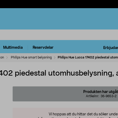
Multimedia
Reservdelar
Erbjuda
ion
Philips Hue smart belysning
Philips Hue Lucca 17402 piedestal utom
402 piedestal utomhusbelysning, a
Produkten har utgåt
Artikelnr:
36-9653-2
Vi hoppas att du hittar det du söker und