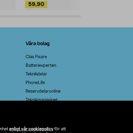
59,90
49,90
Lägg i varukorg
Lägg
Våra bolag
Clas Fixare
Batteriexperten
Teknikdelar
PhoneLife
Reservdelaronline
Teknikmagasinet
enhet
enligt vår cookiepolicy
för att