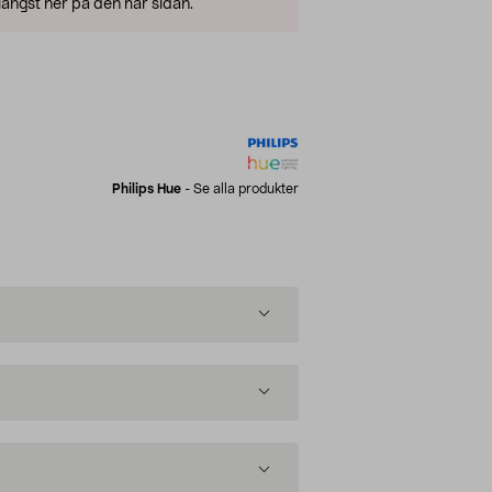
ängst ner på den här sidan.
Philips Hue
-
Se alla produkter