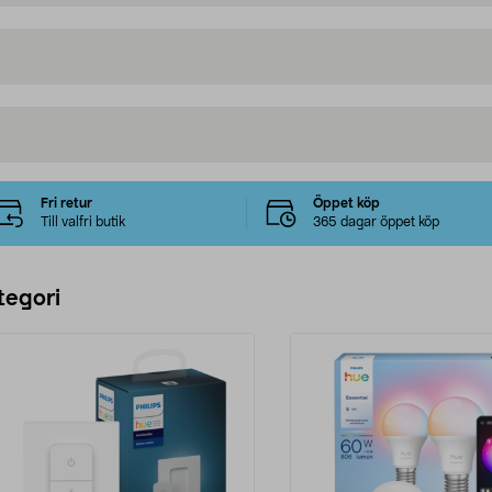
Fri retur
Öppet köp
Till valfri butik
365 dagar öppet köp
tegori