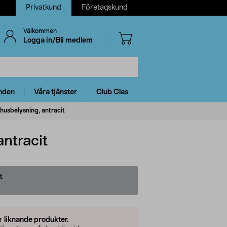
Privatkund
Företagskund
Välkommen
Logga in/Bli medlem
nden
Våra tjänster
Club Clas
husbelysning, antracit
ntracit
t
er
liknande produkter.