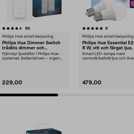
5.0 av 5 stjärnor
recensioner
4.5 av 5 stjärnor
recensioner
89
8
Philips Hue smart belysning
Philips Hue smart belysning
Philips Hue Dimmer Switch
Philips Hue Essential E
trådlös dimmer och
8 W, vitt och färgat ljus,
fjärrkontroll
pack
Fjärrstyr ljuskällor i Philips Hue-
Smart LED-lampa med
systemet. Batteridriven – ingen
varmvitt/kallvitt ljus och öve
kabeldragning...
miljoner färger. Philips ...
229,00
479,00