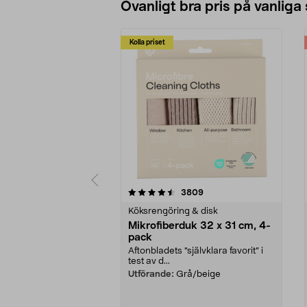
Ovanligt bra pris på vanliga
Kolla priset
5av 5 stjärnor
4.0av 5 stjärnor
recensioner
3809
Köksrengöring & disk
Mikrofiberduk 32 x 31 cm, 4-
pack
Aftonbladets "självklara favorit” i
test av d...
Utförande:
Grå/beige