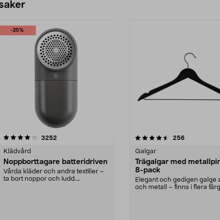
 saker
-25%
4.5av 5 stjärnor
recensioner
4.0av 5 stjärnor
recensioner
3252
256
Klädvård
Galgar
Noppborttagare batteridriven
Trägalgar med metallpi
8-pack
Vårda kläder och andra textilier –
ta bort noppor och ludd.
Elegant och gedigen galge a
Noppborttagaren fräs...
och metall – finns i flera färg
Galge med sv...