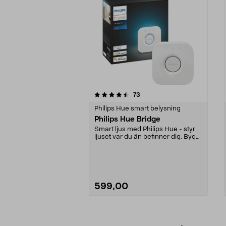
5av 5 stjärnor
4.5av 5 stjärnor
recensioner
73
Philips Hue smart belysning
Philips Hue Bridge
Smart ljus med Philips Hue - styr
ljuset var du än befinner dig. Bygg
ut bryggan...
599,00
Lägg i varukorg