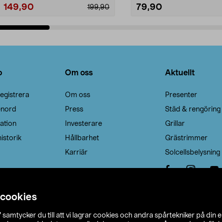
149,90
79,90
199,90
Lägg i varukorg
Lägg i varukorg
o
Om oss
Aktuellt
egistrera
Om oss
Presenter
enord
Press
Städ & rengöring
ation
Investerare
Grillar
istorik
Hållbarhet
Grästrimmer
Karriär
Solcellsbelysning
 cookies
”
samtycker du till att vi lagrar cookies och andra spårtekniker på din 