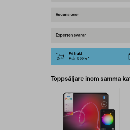
Recensioner
Experten svarar
Fri frakt
Från 599 kr*
Toppsäljare inom samma ka