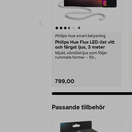
5 av 5 stjärnor
4.5 av 5 stjärnor
recensioner
4
Philips Hue smart belysning
Philips Hue Flux LED-list vitt
och färgat ljus, 3 meter
Mjukt, sömlöst ljus som följer
rummets former – för
gaminghörna, vardagsrum m.m....
799,00
Passande tillbehör