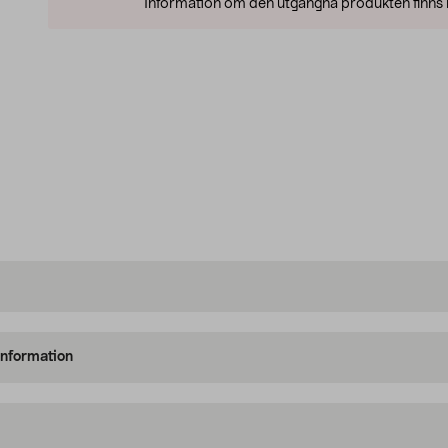
Information om den utgångna produkten finns l
information