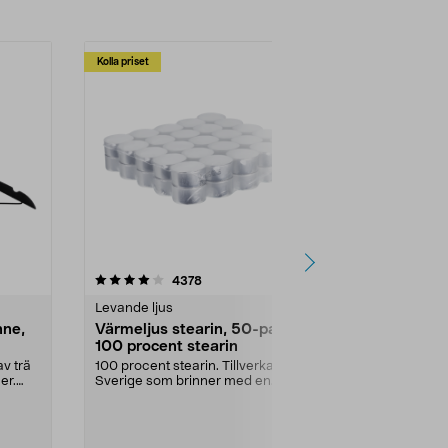
Kolla priset
Multibuy
4.5av 5 stjärnor
recensioner
4.5
4378
2
Levande ljus
Rengöringsm
nne,
Värmeljus stearin, 50-pack,
Bikarbonat
100 procent stearin
Ett allsidigt 
städning och 
v trä
100 procent stearin. Tillverkade i
ute. Städa med
er.
Sverige som brinner med en
vacker och sotfri ...