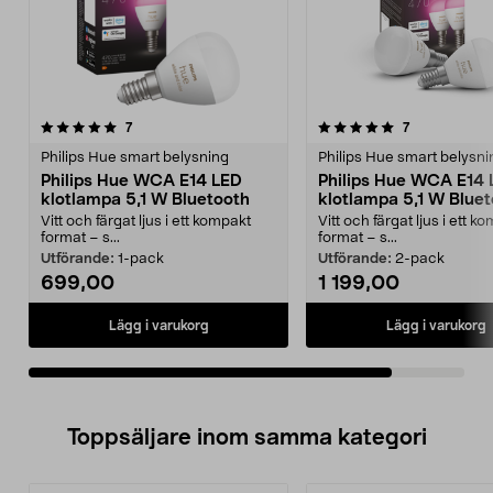
5.0av 5 stjärnor
recensioner
recensioner
7
7
Philips Hue smart belysning
Philips Hue smart belysni
Philips Hue WCA E14 LED
Philips Hue WCA E14
klotlampa 5,1 W Bluetooth
klotlampa 5,1 W Blue
Vitt och färgat ljus i ett kompakt
Vitt och färgat ljus i ett k
format – s...
format – s...
Utförande:
1-pack
Utförande:
2-pack
699,00
1 199,00
Lägg i varukorg
Lägg i varukorg
Toppsäljare inom samma kategori