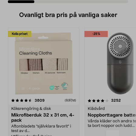
Ovanligt bra pris på vanliga saker
Kolla priset
-25%
4.0av 5 stjärnor
recensioner
4.5av 5 stjärnor
recensio
3809
3252
(9,97/st)
Köksrengöring & disk
Klädvård
Mikrofiberduk 32 x 31 cm, 4-
Noppborttagare batter
pack
Vårda kläder och andra tex
ta bort noppor och ludd.
Aftonbladets "självklara favorit” i
Noppborttagaren fräs...
test av d...