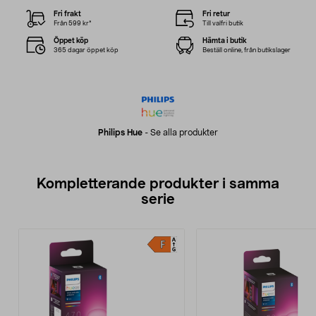
Fri frakt
Fri retur
Från 599 kr*
Till valfri butik
Öppet köp
Hämta i butik
365 dagar öppet köp
Beställ online, från butikslager
Philips Hue
-
Se alla produkter
Kompletterande produkter i samma
serie