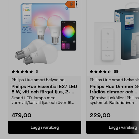
4.5 av 5 stjärnor
recensioner
3.5 av 5 stjärnor
recensione
8
89
Philips Hue smart belysning
Philips Hue smart belysni
Philips Hue Essential E27 LED
Philips Hue Dimmer S
8 W, vitt och färgat ljus, 2-
trådlös dimmer och
pack
fjärrkontroll
Smart LED-lampa med
Fjärrstyr ljuskällor i Phili
varmvitt/kallvitt ljus och över 16
systemet. Batteridriven –
miljoner färger. Philips ...
kabeldragning...
479,00
229,00
Lägg i varukorg
Lägg i varukorg