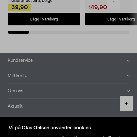
Utförande:
Grå/beige
-
39,90
149,90
Lägg i varukorg
Lägg i varukorg
Sidfot
Kundservice
Mitt konto
Om oss
Product
+
Aktuellt
quantity
Våra bolag
Vi på Clas Ohlson använder cookies
Hitta butik