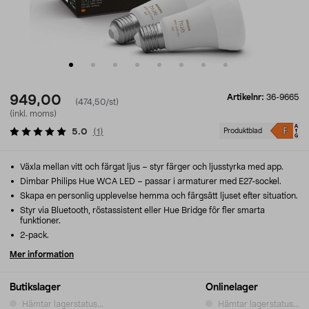
Artikelnr:
36-9665
949,00
(474,50/st)
(inkl. moms)
5.0
(
1
)
Produktblad
Växla mellan vitt och färgat ljus – styr färger och ljusstyrka med app.
Dimbar Philips Hue WCA LED – passar i armaturer med E27-sockel.
Skapa en personlig upplevelse hemma och färgsätt ljuset efter situation.
Styr via Bluetooth, röstassistent eller Hue Bridge för fler smarta
funktioner.
2-pack.
Mer information
Butikslager
Onlinelager
Hämtar lagerstatus...
Hämtar lagerstatus...