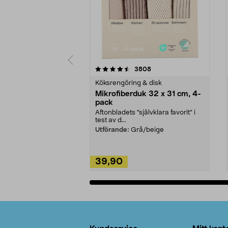
5av 5 stjärnor
4.0av 5 stjärnor
recensioner
3808
Köksrengöring & disk
Mikrofiberduk 32 x 31 cm, 4-
pack
Aftonbladets "självklara favorit” i
test av d...
Utförande:
Grå/beige
39,90
Lägg i varukorg
Sidfot