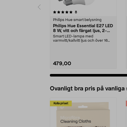
0 av 5 stjärnor
4.5 av 5 stjärnor
recensioner
8
Philips Hue smart belysning
Philips Hue Essential E27 LED
8 W, vitt och färgat ljus, 2-
pack
Smart LED-lampa med
varmvitt/kallvitt ljus och över 16
miljoner färger. Philips ...
479,00
Ovanligt bra pris på vanliga
Kolla priset