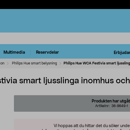
Multimedia
Reservdelar
Erbjuda
ion
Philips Hue smart belysning
Philips Hue WCA Festivia smart ljussli
ivia smart ljusslinga inomhus och
Produkten har utgåt
Artikelnr:
36-9649-1
Vi hoppas att du hittar det du söker und