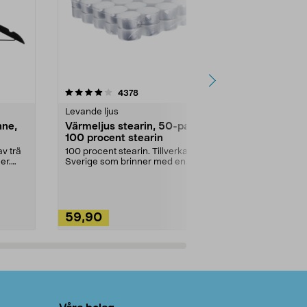
4.5av 5 stjärnor
recensioner
4.5
4378
2
Levande ljus
Rengöringsm
nne,
Värmeljus stearin, 50-pack,
Bikarbonat
100 procent stearin
Ett allsidigt 
städning och 
v trä
100 procent stearin. Tillverkade i
ute. Städa med
er.
Sverige som brinner med en
vacker och sotfri ...
59,90
49,90
Lägg i varukorg
Lägg