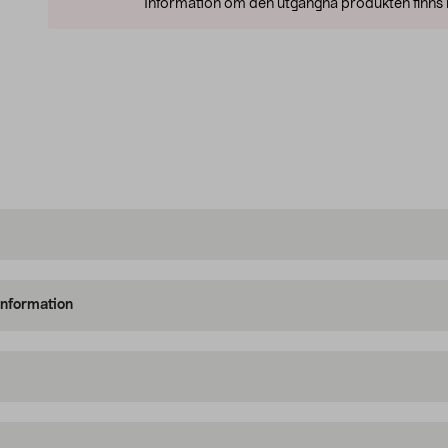
Information om den utgångna produkten finns l
information