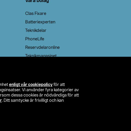
Våra bolag
Clas Fixare
Batteriexperten
Teknikdelar
PhoneLife
Reservdelaronline
Teknikmagasinet
enhet
enligt vår cookiepolicy
för att
insatser. Vi använder fyra kategorier av
tersom dessa cookies är nödvändiga för att
r
. Ditt samtycke är frivilligt och kan
itta butik