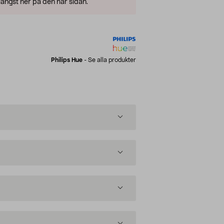
ängst ner på den här sidan.
Philips Hue
-
Se alla produkter