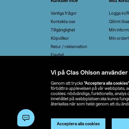
Kundservice
Mitt kont
Vanliga frågor
Logga in/R
Kontakta oss
Glömt lös
Tillgänglighet
Min inform
Köpvillkor
Min orderh
Retur / reklamation
Elavfall
Cookie policy
Leveransalternativ
Vi på Clas Ohlson använder
Genom att trycka
”Acceptera alla cookies
förbättra upplevelsen på vår webbplats, 
cookies: nödvändiga, funktionella, analys
innehållet på webbplatsen ska kunna funger
återkallas när som helst genom att du ändra
© 2026 Cla
Acceptera alla cookies