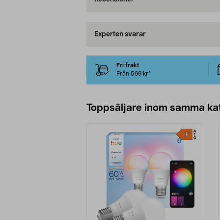
Experten svarar
Fri frakt
Från 599 kr*
Toppsäljare inom samma ka