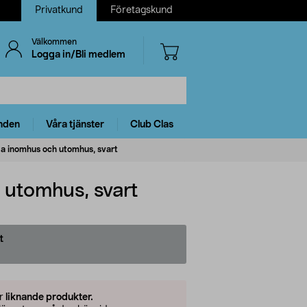
Privatkund
Företagskund
Välkommen
Logga in/Bli medlem
nden
Våra tjänster
Club Clas
nga inomhus och utomhus, svart
 utomhus, svart
t
er
liknande produkter.