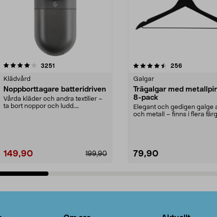
4.5av 5 stjärnor
recensioner
4.0av 5 stjärnor
recensioner
3251
256
Klädvård
Galgar
Noppborttagare batteridriven
Trägalgar med metallpi
8-pack
Vårda kläder och andra textilier –
ta bort noppor och ludd.
Elegant och gedigen galge a
Noppborttagaren fräs...
och metall – finns i flera färg
Galge med sv...
149,90
79,90
199,90
Lägg i varukorg
Lägg i varukorg