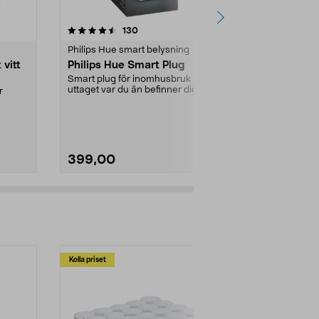
4.5 av 5 stjärnor
recensioner
130
3
0.0
Philips Hue smart belysning
Philips Hue s
 vitt
Philips Hue Smart Plug
Philips Hue
Smart plug för inomhusbruk - styr
Batteridriven
uttaget var du än befinner dig.
kompletterar d
r
Kopplas till P...
system. Trådlö
.m....
399,00
399,00
Kolla priset
Multibuy