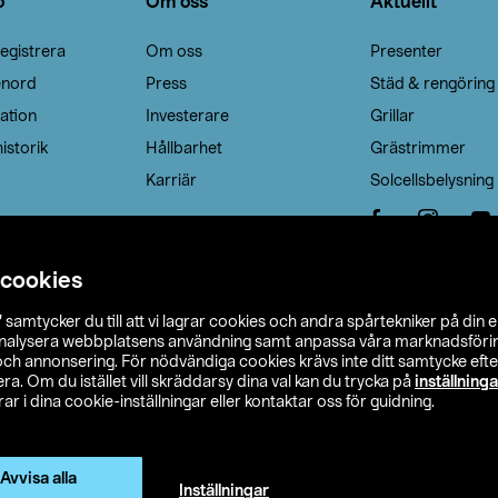
o
Om oss
Aktuellt
egistrera
Om oss
Presenter
enord
Press
Städ & rengöring
ation
Investerare
Grillar
istorik
Hållbarhet
Grästrimmer
Karriär
Solcellsbelysning
 cookies
”
samtycker du till att vi lagrar cookies och andra spårtekniker på din 
analysera webbplatsens användning samt anpassa våra marknadsförings
 och annonsering. För nödvändiga cookies krävs inte ditt samtycke ef
a. Om du istället vill skräddarsy dina val kan du trycka på
inställninga
r i dina cookie-inställningar eller kontaktar oss för guidning.
s Ohlson
Köpvillkor
Privacy statement
Klubbvillkor
H
Ändra till priser exklusive moms
Avvisa alla
Inställningar