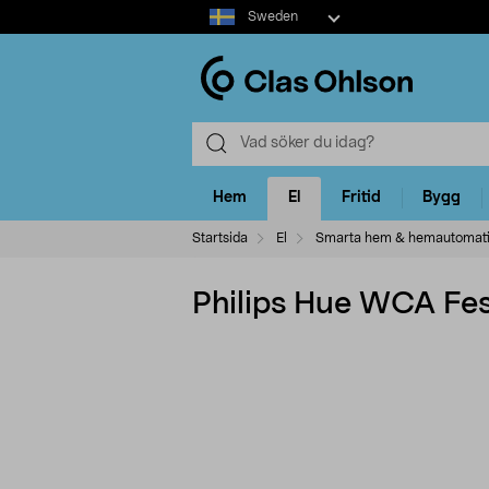
Select
Sweden
market
Hem
El
Fritid
Bygg
Startsida
El
Smarta hem & hemautomat
Philips Hue WCA Fest