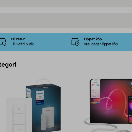
Fri retur
Öppet köp
Till valfri butik
365 dagar öppet köp
tegori