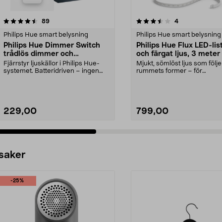
3.5 av 5 stjärnor
recensioner
4.5 av 5 stjärnor
recensioner
89
4
Philips Hue smart belysning
Philips Hue smart belysning
Philips Hue Dimmer Switch
Philips Hue Flux LED-list
trådlös dimmer och
och färgat ljus, 3 meter
fjärrkontroll
Fjärrstyr ljuskällor i Philips Hue-
Mjukt, sömlöst ljus som följe
systemet. Batteridriven – ingen
rummets former – för
kabeldragning...
gaminghörna, vardagsrum m
229,00
799,00
 saker
-25%