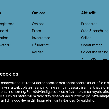
o
Om oss
Aktuellt
egistrera
Om oss
Presenter
enord
Press
Städ & rengöring
ation
Investerare
Grillar
istorik
Hållbarhet
Grästrimmer
Karriär
Solcellsbelysning
 cookies
”
samtycker du till att vi lagrar cookies och andra spårtekniker på din 
analysera webbplatsens användning samt anpassa våra marknadsförings
 och annonsering. För nödvändiga cookies krävs inte ditt samtycke ef
a. Om du istället vill skräddarsy dina val kan du trycka på
inställninga
r i dina cookie-inställningar eller kontaktar oss för guidning.
s Ohlson
Köpvillkor
Privacy statement
Klubbvillkor
H