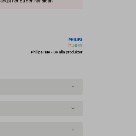
ängst ner på den här sidan.
Philips Hue
-
Se alla produkter