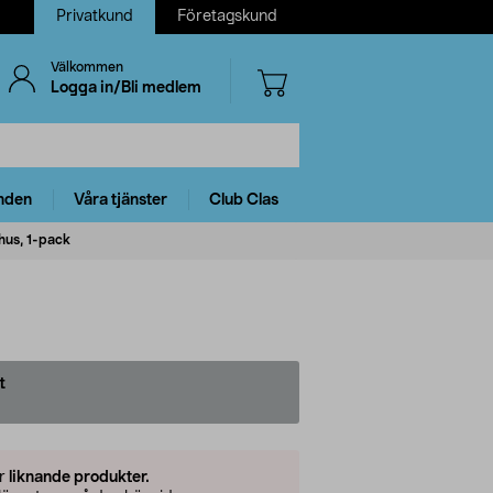
Privatkund
Företagskund
Välkommen
Logga in/Bli medlem
nden
Våra tjänster
Club Clas
hus, 1-pack
t
er
liknande produkter.