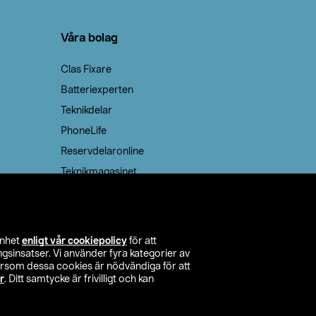
Våra bolag
Clas Fixare
Batteriexperten
Teknikdelar
PhoneLife
Reservdelaronline
Teknikmagasinet
enhet
enligt vår cookiepolicy
för att
insatser. Vi använder fyra kategorier av
tersom dessa cookies är nödvändiga för att
r
. Ditt samtycke är frivilligt och kan
itta butik