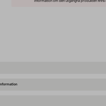
Information om den utgångna produkten finns l
information