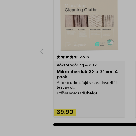
5av 5 stjärnor
4.0av 5 stjärnor
recensioner
3813
Köksrengöring & disk
Mikrofiberduk 32 x 31 cm, 4-
pack
Aftonbladets "självklara favorit” i
test av d...
Utförande:
Grå/beige
39,90
Lägg i varukorg