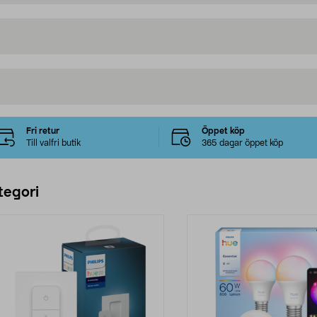
Fri retur
Öppet köp
Till valfri butik
365 dagar öppet köp
tegori