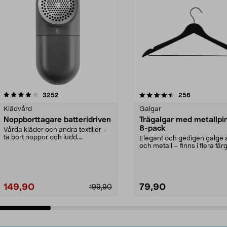
4.5av 5 stjärnor
recensioner
4.0av 5 stjärnor
recensioner
3252
256
Klädvård
Galgar
Noppborttagare batteridriven
Trägalgar med metallpi
8-pack
Vårda kläder och andra textilier –
ta bort noppor och ludd.
Elegant och gedigen galge a
Noppborttagaren fräs...
och metall – finns i flera färg
Galge med sv...
149,90
79,90
199,90
Lägg i varukorg
Lägg i varukorg