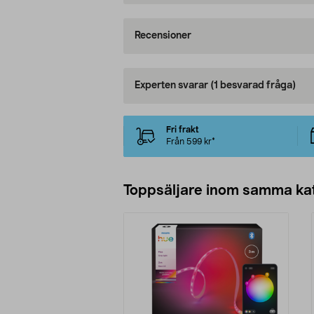
Recensioner
Experten svarar
(1 besvarad fråga)
Fri frakt
Från 599 kr*
Toppsäljare inom samma ka