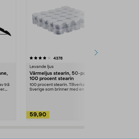
4.5av 5 stjärnor
recensioner
4.5
4378
2
Levande ljus
Rengöringsm
nne,
Värmeljus stearin, 50-pack,
Bikarbonat
100 procent stearin
Ett allsidigt 
städning och 
v trä
100 procent stearin. Tillverkade i
ute. Städa med
er.
Sverige som brinner med en
vacker och sotfri ...
59,90
49,90
Lägg i varukorg
Lägg