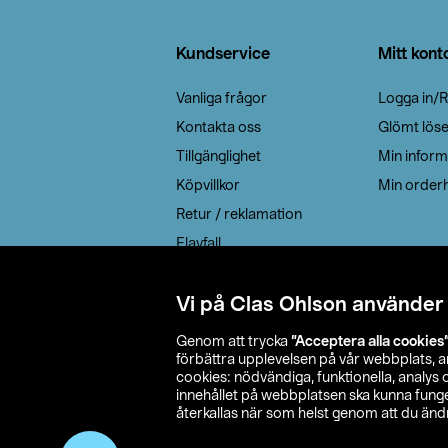
Sidfot
Kundservice
Mitt kont
Vanliga frågor
Logga in/R
Kontakta oss
Glömt lös
Tillgänglighet
Min inform
Köpvillkor
Min orderh
Retur / reklamation
Elavfall
Cookie policy
Leveransalternativ
Vi på Clas Ohlson använder
Genom att trycka
”Acceptera alla cookies
förbättra upplevelsen på vår webbplats, 
cookies: nödvändiga, funktionella, analys
innehållet på webbplatsen ska kunna funger
återkallas när som helst genom att du ändra
© 2026 Cla