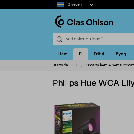
Select
Sweden
market
Hem
El
Fritid
Bygg
Startsida
El
Smarta hem & hemautomat
Philips Hue WCA Lil