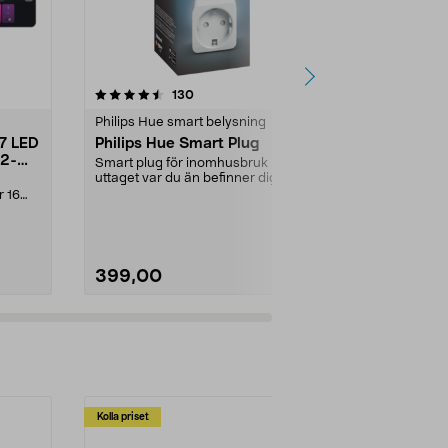
4.5 av 5 stjärnor
recensioner
4.5
130
3
Philips Hue smart belysning
Philips Hue s
27 LED
Philips Hue Smart Plug
Philips Hu
 2-
GU10 LED B
Smart plug för inomhusbruk - styr
uttaget var du än befinner dig.
Smart reflekt
Kopplas till P...
r 16
spotlights – 
app eller röst. 
399,00
499,00
Kolla priset
Multibuy