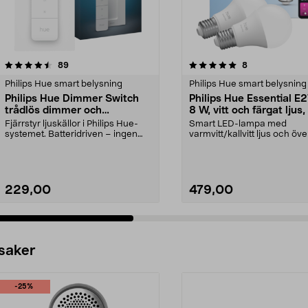
5.0 av 5 stjärnor
recensioner
4.5 av 5 stjärnor
recensioner
89
8
Philips Hue smart belysning
Philips Hue smart belysning
Philips Hue Dimmer Switch
Philips Hue Essential E
trådlös dimmer och
8 W, vitt och färgat ljus,
fjärrkontroll
pack
Fjärrstyr ljuskällor i Philips Hue-
Smart LED-lampa med
systemet. Batteridriven – ingen
varmvitt/kallvitt ljus och öve
kabeldragning...
miljoner färger. Philips ...
229,00
479,00
 saker
-25%