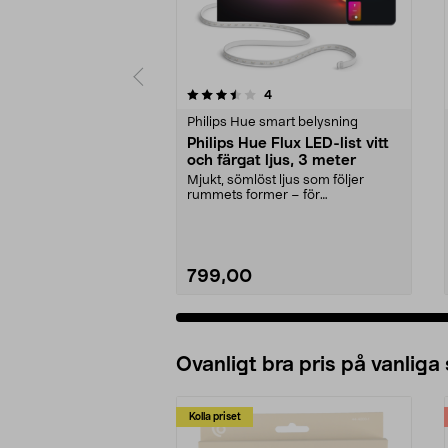
5 av 5 stjärnor
4.5 av 5 stjärnor
recensioner
4
Philips Hue smart belysning
Philips Hue Flux LED-list vitt
och färgat ljus, 3 meter
Mjukt, sömlöst ljus som följer
rummets former – för
gaminghörna, vardagsrum m.m....
799,00
Ovanligt bra pris på vanliga
Kolla priset