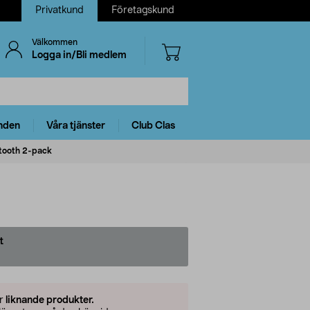
Privatkund
Företagskund
Välkommen
Logga in/Bli medlem
nden
Våra tjänster
Club Clas
etooth 2-pack
t
er
liknande produkter.