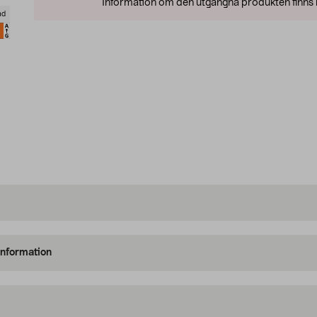
Information om den utgångna produkten finns l
ad
information