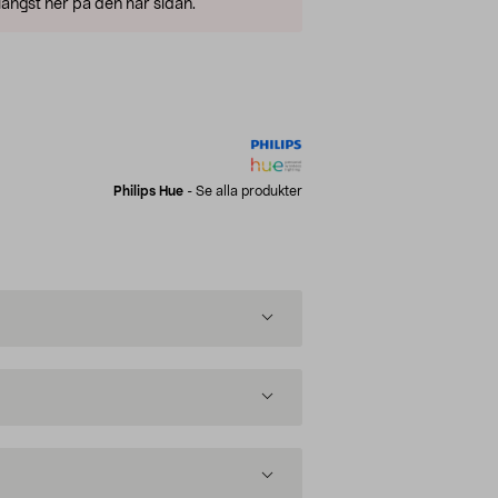
ängst ner på den här sidan.
Philips Hue
-
Se alla produkter