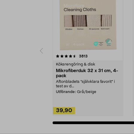
5av 5 stjärnor
4.0av 5 stjärnor
recensioner
3813
Köksrengöring & disk
Mikrofiberduk 32 x 31 cm, 4-
pack
Aftonbladets "självklara favorit” i
test av d...
Utförande:
Grå/beige
39,90
Lägg i varukorg