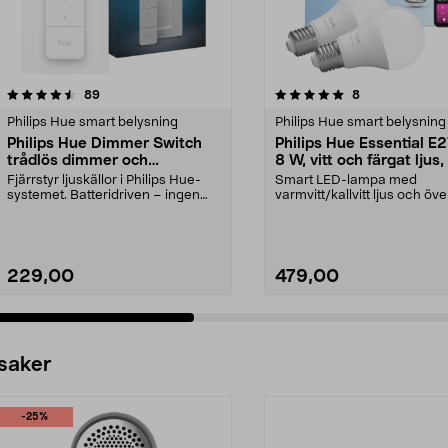
5.0 av 5 stjärnor
recensioner
4.5 av 5 stjärnor
recensioner
89
8
Philips Hue smart belysning
Philips Hue smart belysning
Philips Hue Dimmer Switch
Philips Hue Essential E
trådlös dimmer och
8 W, vitt och färgat ljus,
fjärrkontroll
pack
Fjärrstyr ljuskällor i Philips Hue-
Smart LED-lampa med
systemet. Batteridriven – ingen
varmvitt/kallvitt ljus och öve
kabeldragning...
miljoner färger. Philips ...
229,00
479,00
 saker
-25%