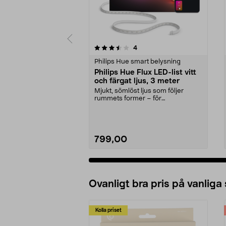
5 av 5 stjärnor
4.5 av 5 stjärnor
recensioner
4
Philips Hue smart belysning
Philips Hue Flux LED-list vitt
och färgat ljus, 3 meter
Mjukt, sömlöst ljus som följer
rummets former – för
gaminghörna, vardagsrum m.m....
799,00
Ovanligt bra pris på vanliga
Kolla priset