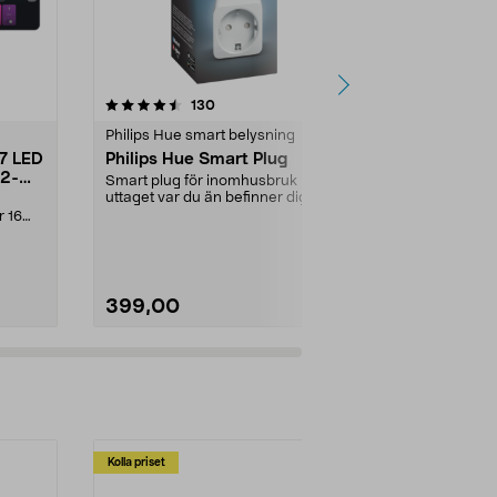
4.5 av 5 stjärnor
recensioner
4.5
130
3
Philips Hue smart belysning
Philips Hue s
27 LED
Philips Hue Smart Plug
Philips Hu
 2-
GU10 LED B
Smart plug för inomhusbruk - styr
uttaget var du än befinner dig.
Smart reflekt
Kopplas till P...
r 16
spotlights – 
app eller röst. 
399,00
499,00
Kolla priset
Multibuy