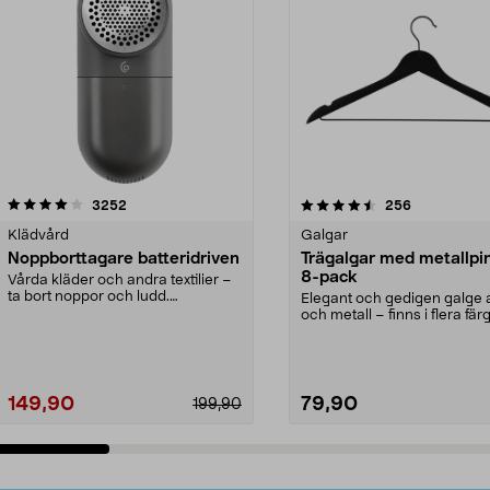
4.5av 5 stjärnor
recensioner
4.0av 5 stjärnor
recensioner
3252
256
Klädvård
Galgar
Noppborttagare batteridriven
Trägalgar med metallpi
8-pack
Vårda kläder och andra textilier –
ta bort noppor och ludd.
Elegant och gedigen galge a
Noppborttagaren fräs...
och metall – finns i flera färg
Galge med sv...
149,90
79,90
199,90
Lägg i varukorg
Lägg i varukorg