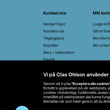
Sidfot
Kundservice
Mitt kont
Vanliga frågor
Logga in/R
Kontakta oss
Glömt lös
Tillgänglighet
Min inform
Köpvillkor
Min orderh
Retur / reklamation
Elavfall
Cookie policy
Leveransalternativ
Vi på Clas Ohlson använder
Genom att trycka
”Acceptera alla cookies
förbättra upplevelsen på vår webbplats, 
cookies: nödvändiga, funktionella, analys
innehållet på webbplatsen ska kunna funger
återkallas när som helst genom att du ändra
© 2026 Cla