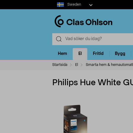
Select
Sweden
market
Hem
El
Fritid
Bygg
Startsida
El
Smarta hem & hemautomat
Philips Hue White G