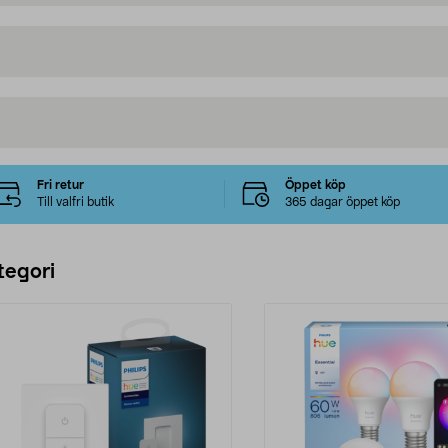
Fri retur
Öppet köp
Till valfri butik
365 dagar öppet köp
tegori