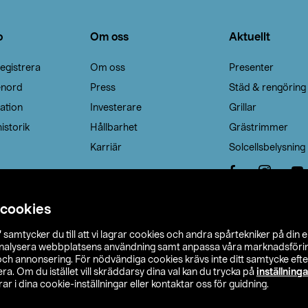
o
Om oss
Aktuellt
egistrera
Om oss
Presenter
enord
Press
Städ & rengöring
ation
Investerare
Grillar
istorik
Hållbarhet
Grästrimmer
Karriär
Solcellsbelysning
 cookies
”
samtycker du till att vi lagrar cookies och andra spårtekniker på din 
analysera webbplatsens användning samt anpassa våra marknadsförings
 och annonsering. För nödvändiga cookies krävs inte ditt samtycke ef
a. Om du istället vill skräddarsy dina val kan du trycka på
inställninga
r i dina cookie-inställningar eller kontaktar oss för guidning.
s Ohlson
Köpvillkor
Privacy statement
Klubbvillkor
H