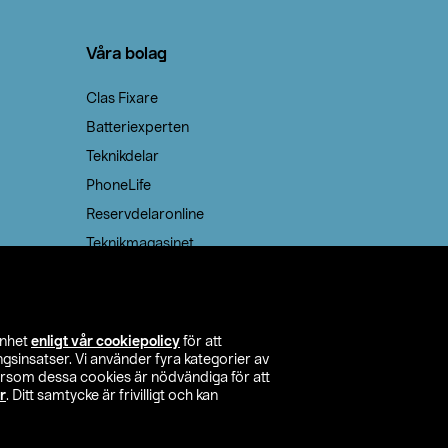
Våra bolag
Clas Fixare
Batteriexperten
Teknikdelar
PhoneLife
Reservdelaronline
Teknikmagasinet
enhet
enligt vår cookiepolicy
för att
insatser. Vi använder fyra kategorier av
tersom dessa cookies är nödvändiga för att
r
. Ditt samtycke är frivilligt och kan
itta butik