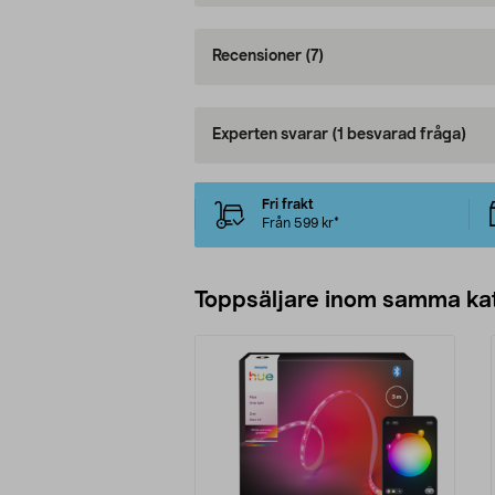
Recensioner
(7)
Experten svarar
(1 besvarad fråga)
Fri frakt
Från 599 kr*
Toppsäljare inom samma ka