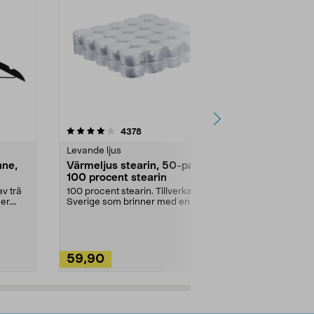
4.5av 5 stjärnor
recensioner
4.5
4378
2
Levande ljus
Rengöringsm
nne,
Värmeljus stearin, 50-pack,
Bikarbonat
100 procent stearin
Ett allsidigt 
städning och 
v trä
100 procent stearin. Tillverkade i
ute. Städa med
er.
Sverige som brinner med en
vacker och sotfri ...
59,90
49,90
Lägg i varukorg
Lägg