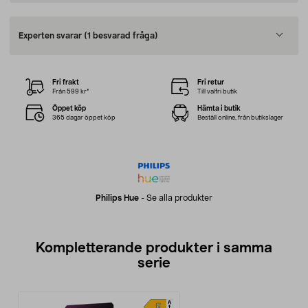
Experten svarar
(1 besvarad fråga)
Fri frakt
Fri retur
Från 599 kr*
Till valfri butik
Öppet köp
Hämta i butik
365 dagar öppet köp
Beställ online, från butikslager
Philips Hue
-
Se alla produkter
Kompletterande produkter i samma
serie