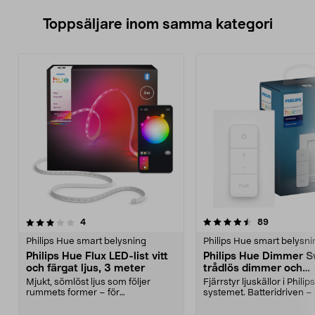
Toppsäljare inom samma kategori
4.5 av 5 stjärnor
recensioner
5.0 av 5 stjärnor
recensione
4
89
Philips Hue smart belysning
Philips Hue smart belysni
Philips Hue Flux LED-list vitt
Philips Hue Dimmer S
och färgat ljus, 3 meter
trådlös dimmer och
fjärrkontroll
Mjukt, sömlöst ljus som följer
Fjärrstyr ljuskällor i Phili
rummets former – för
systemet. Batteridriven –
gaminghörna, vardagsrum m.m....
kabeldragning...