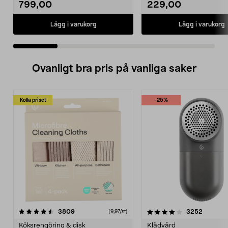
799,00
229,00
Lägg i varukorg
Lägg i varukorg
Ovanligt bra pris på vanliga saker
Kolla priset
-25%
4.0av 5 stjärnor
recensioner
4.5av 5 stjärnor
recensio
3809
3252
(9,97/st)
Köksrengöring & disk
Klädvård