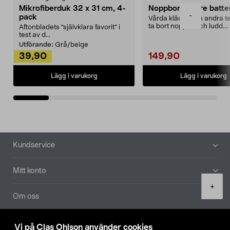
Mikrofiberduk 32 x 31 cm, 4-
Noppborttagare batter
-
pack
Vårda kläder och andra tex
ta bort noppor och ludd.
Aftonbladets "självklara favorit” i
Noppborttagaren fräs...
test av d...
Utförande:
Grå/beige
39,90
149,90
Lägg i varukorg
Lägg i varukorg
Sidfot
Kundservice
Mitt konto
Product
+
quantity
Om oss
Aktuellt
Vi på Clas Ohlson använder cookies