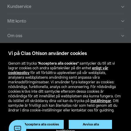
Sidfot
Kundservice
Mitt konto
Om oss
Aktuellt
Vi på Clas Ohlson använder cookies
Genom att trycka
”Acceptera alla cookies”
samtycker du till att vi
Våra bolag
lagrar cookies och andra spårtekniker på din enhet
enligt vår
cookiepolicy
för att förbättra upplevelsen på vår webbplats,
analysera webbplatsens användning samt anpassa våra
Hitta butik
marknadsföringsinsatser. Vi använder fyra kategorier av cookies:
nödvändiga, funktionella, analys och annonsering. För nödvändiga
cookies krävs inte ditt samtycke eftersom dessa cookies är
SE
NO
FI
nödvändiga för att innehållet på webbplatsen ska kunna fungera. Om
du istället vill skräddarsy dina val kan du trycka på
inställningar
. Ditt
samtycke är frivilligt och kan återkallas när som helst genom att du
ändrar i dina cookie-inställningar eller kontaktar oss för guidning.
Acceptera alla cookies
Avvisa alla