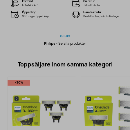
Fri frakt
Fri retur
Från 599 kr*
Till valfri butik
Öppet köp
Hämta i butik
365 dagar öppet köp
Beställ online, från butikslager
Philips
-
Se alla produkter
Toppsäljare inom samma kategori
-30%