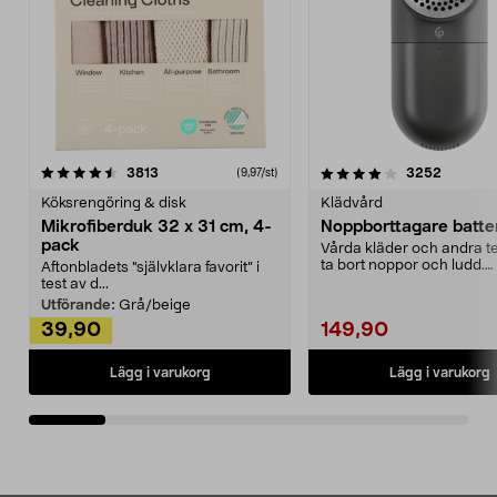
4.0av 5 stjärnor
recensioner
4.5av 5 stjärnor
recensio
3813
3252
(9,97/st)
Köksrengöring & disk
Klädvård
Mikrofiberduk 32 x 31 cm, 4-
Noppborttagare batter
pack
Vårda kläder och andra tex
ta bort noppor och ludd.
Aftonbladets "självklara favorit” i
Noppborttagaren fräs...
test av d...
Utförande:
Grå/beige
39,90
149,90
Lägg i varukorg
Lägg i varukorg