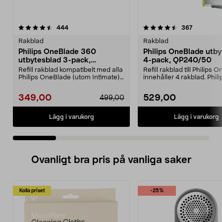
4.5 av 5 stjärnor
recensioner
3.5 av 5 stjärnor
recension
444
367
Rakblad
Rakblad
Philips OneBlade 360
Philips OneBlade utby
utbytesblad 3-pack,
4-pack, QP240/50
QP430/50
Refill rakblad kompatibelt med alla
Refill rakblad till Philips
Philips OneBlade (utom Intimate).
innehåller 4 rakblad. Phili
Philips 36...
OneBlade QP24...
349,00
529,00
499,00
Lägg i varukorg
Lägg i varukorg
Ovanligt bra pris på vanliga saker
Kolla priset
-25%