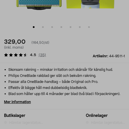
329,00
(164,50/st)
(inkl. moms)
4.5
(
35
)
Artikelnr:
44-9511-1
Skonsam rakning – minskar irritation och skärsår för känslig hud.
Philips OneBlade rakblad ger slät och bekväm rakning.
Passar alla OneBlade-handtag – både Original och Pro.
Effektiv åt bägge håll med dubbelsidig bladteknik.
Blad som håller upp till 4 månader per blad (två blad i förpackningen).
Mer information
Butikslager
Onlinelager
Hämtar lagerstatus...
Hämtar lagerstatus...