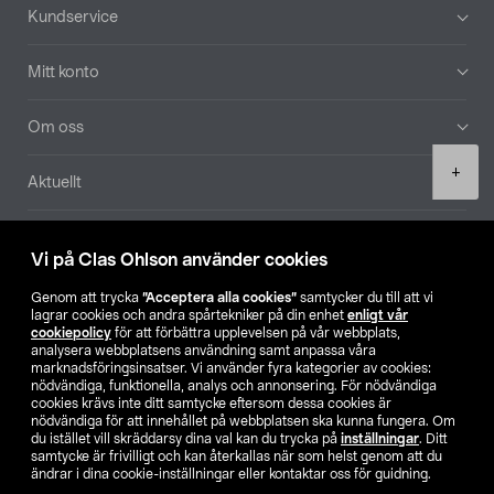
Sidfot
Kundservice
Mitt konto
Om oss
Product
+
Aktuellt
quantity
Våra bolag
Vi på Clas Ohlson använder cookies
Hitta butik
Genom att trycka
”Acceptera alla cookies”
samtycker du till att vi
lagrar cookies och andra spårtekniker på din enhet
enligt vår
cookiepolicy
för att förbättra upplevelsen på vår webbplats,
SE
NO
FI
analysera webbplatsens användning samt anpassa våra
marknadsföringsinsatser. Vi använder fyra kategorier av cookies:
nödvändiga, funktionella, analys och annonsering. För nödvändiga
cookies krävs inte ditt samtycke eftersom dessa cookies är
nödvändiga för att innehållet på webbplatsen ska kunna fungera. Om
du istället vill skräddarsy dina val kan du trycka på
inställningar
. Ditt
samtycke är frivilligt och kan återkallas när som helst genom att du
ändrar i dina cookie-inställningar eller kontaktar oss för guidning.
Köpvillkor
Privacy statement
Klubbvillkor
För företag