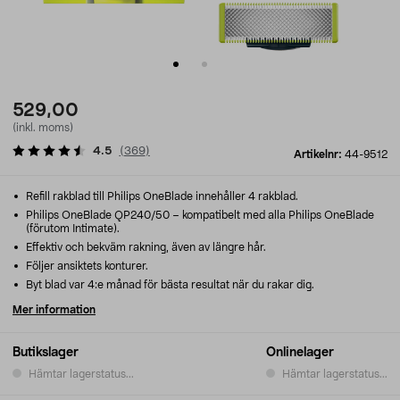
529,00
(inkl. moms)
4.5
(
369
)
Artikelnr:
44-9512
Refill rakblad till Philips OneBlade innehåller 4 rakblad.
Philips OneBlade QP240/50 – kompatibelt med alla Philips OneBlade
(förutom Intimate).
Effektiv och bekväm rakning, även av längre hår.
Följer ansiktets konturer.
Byt blad var 4:e månad för bästa resultat när du rakar dig.
Mer information
Butikslager
Onlinelager
Hämtar lagerstatus...
Hämtar lagerstatus...