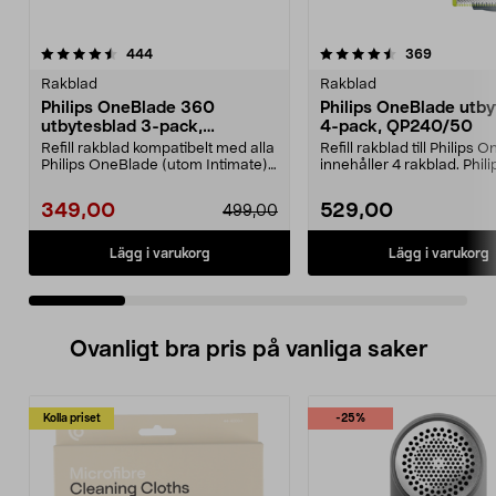
4.5 av 5 stjärnor
recensioner
4.0 av 5 stjärnor
recension
444
369
Rakblad
Rakblad
Philips OneBlade 360
Philips OneBlade utby
utbytesblad 3-pack,
4-pack, QP240/50
QP430/50
Refill rakblad kompatibelt med alla
Refill rakblad till Philips
Philips OneBlade (utom Intimate).
innehåller 4 rakblad. Phili
Philips 36...
OneBlade QP24...
349,00
529,00
499,00
Lägg i varukorg
Lägg i varukorg
Ovanligt bra pris på vanliga saker
Kolla priset
-25%