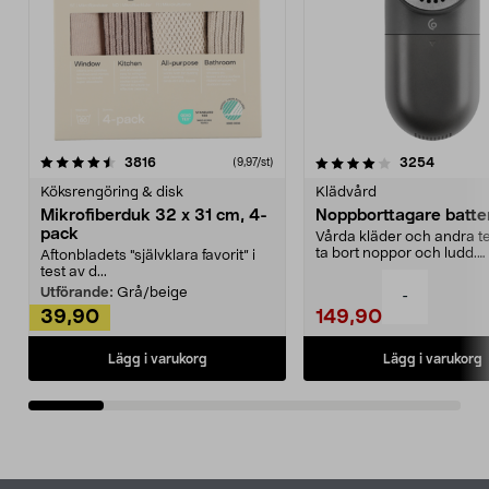
4.0av 5 stjärnor
recensioner
4.5av 5 stjärnor
recensio
3816
3254
(9,97/st)
Köksrengöring & disk
Klädvård
Mikrofiberduk 32 x 31 cm, 4-
Noppborttagare batter
pack
Vårda kläder och andra tex
ta bort noppor och ludd.
Aftonbladets "självklara favorit” i
Noppborttagaren fräs...
test av d...
Utförande:
Grå/beige
-
39,90
149,90
Lägg i varukorg
Lägg i varukorg