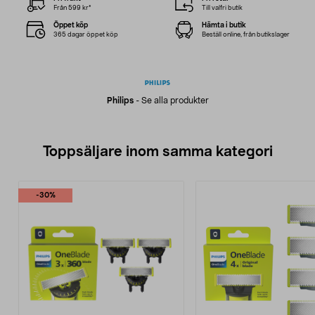
Från 599 kr*
Till valfri butik
Öppet köp
Hämta i butik
365 dagar öppet köp
Beställ online, från butikslager
Philips
-
Se alla produkter
Toppsäljare inom samma kategori
-30%