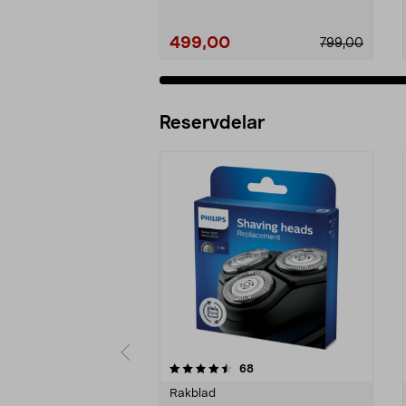
499,00
799,00
Reservdelar
5av 5 stjärnor
4.0av 5 stjärnor
recensioner
68
Rakblad