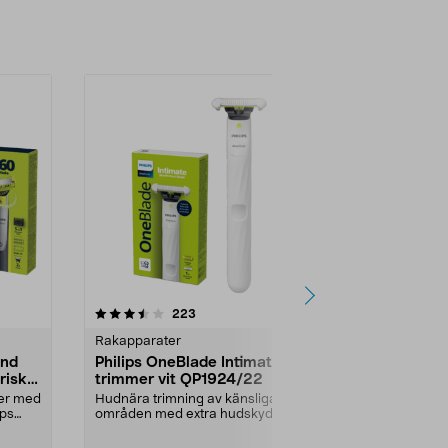
4.0 av 5 stjärnor
recensioner
5.0
223
4
Rakapparater
Rakapparate
and
Philips OneBlade Intimate
Philips 300
risk
trimmer vit QP1924/22
X3051/00 r
vattentät
jer med
Hudnära trimning av känsliga
Raka nära oc
ips
områden med extra hudskydd.
huvudet hålle
One Blade Intimate QP19...
huden. Philip