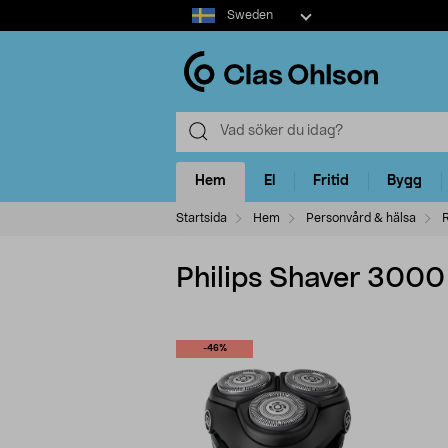
Select
Sweden
market
Hem
El
Fritid
Bygg
Startsida
Hem
Personvård & hälsa
Philips Shaver 3000 
-46%