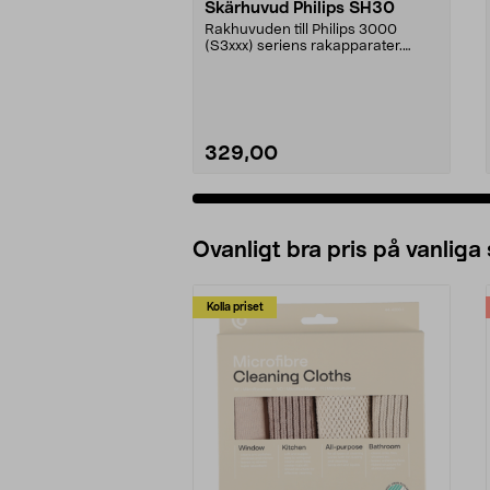
Skärhuvud Philips SH30
Rakhuvuden till Philips 3000
(S3xxx) seriens rakapparater.
Passar även modeller...
329,00
Lägg i varukorg
Ovanligt bra pris på vanliga
Kolla priset