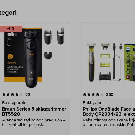
tegori
-41%
4.0 av 5 stjärnor
recensioner
3.5 av 5 stjärnor
recensioner
52
380
Rakapparater
Rakhyvlar
Braun Series 5 skäggtrimmer
Philips OneBlade Face 
BT5520
Body QP2834/23, elekt
rakhyvel
Avancerad styling och precision –
Raka, trimma och skapa lin
full kontroll för perfekt
en och samma maskin. Phil
skäggtrimning. Braun...
OneBlade 360 QP28...