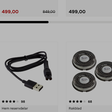
499,00
499,00
849,00
4.0av 5 stjärnor
recensioner
3.5av 5 stjärnor
recensioner
98
68
Hem reservdelar
Rakblad