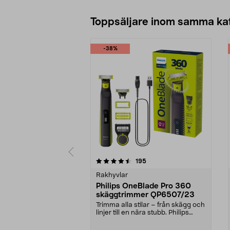
Toppsäljare inom samma ka
-38%
5 av 5 stjärnor
4.0 av 5 stjärnor
recensioner
195
Rakhyvlar
Philips OneBlade Pro 360
skäggtrimmer QP6507/23
Trimma alla stilar – från skägg och
linjer till en nära stubb. Philips
OneBlade ...