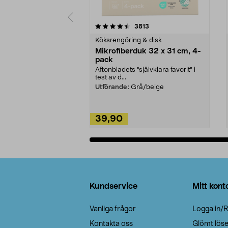
5av 5 stjärnor
4.0av 5 stjärnor
recensioner
3813
Köksrengöring & disk
Mikrofiberduk 32 x 31 cm, 4-
pack
Aftonbladets "självklara favorit” i
test av d...
Utförande:
Grå/beige
39,90
Lägg i varukorg
Sidfot
Kundservice
Mitt kont
Vanliga frågor
Logga in/R
Kontakta oss
Glömt lös