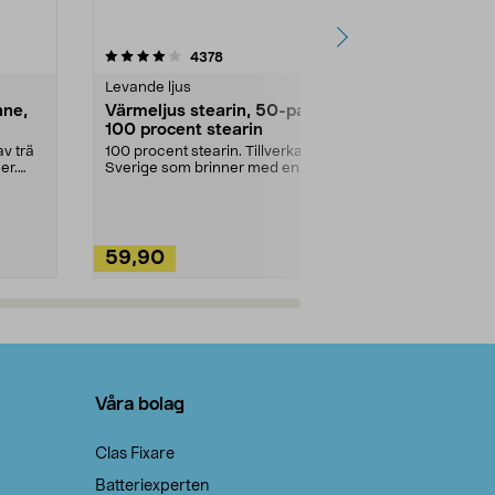
4.5av 5 stjärnor
recensioner
4.5
4378
2
Levande ljus
Rengöringsm
nne,
Värmeljus stearin, 50-pack,
Bikarbonat
100 procent stearin
Ett allsidigt 
städning och 
v trä
100 procent stearin. Tillverkade i
ute. Städa med
er.
Sverige som brinner med en
vacker och sotfri ...
59,90
49,90
Lägg i varukorg
Lägg
Våra bolag
Clas Fixare
Batteriexperten