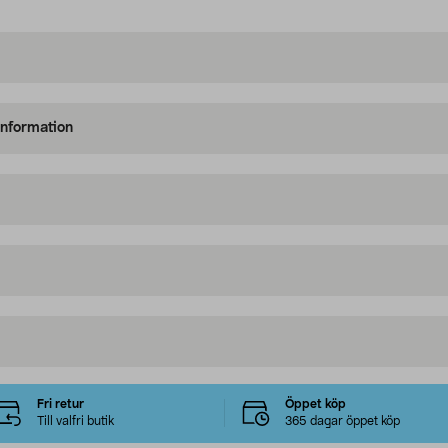
information
Fri retur
Öppet köp
Till valfri butik
365 dagar öppet köp