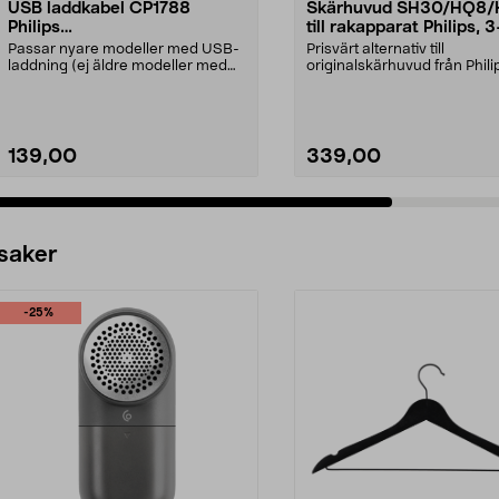
USB laddkabel CP1788
Skärhuvud SH30/HQ8/
Philips
till rakapparat Philips, 
OneBlade/Rakapparater
Passar nyare modeller med USB-
Prisvärt alternativ till
laddning (ej äldre modeller med
originalskärhuvud från Phili
230 V nätadapter)....
Passar Philips rakappar...
139,00
339,00
Lägg i varukorg
Lägg i varukorg
 saker
-25%