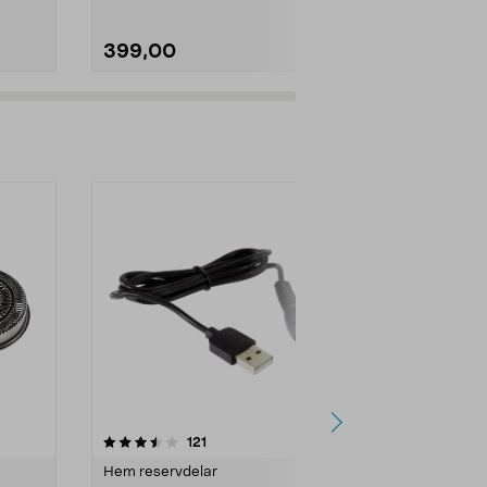
399,00
899,00
recensioner
3.0
121
0.0 av 5 stjärnor
Hem reservdelar
Rakblad