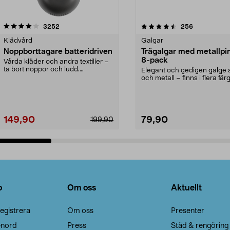
4.5av 5 stjärnor
recensioner
4.0av 5 stjärnor
recensioner
3252
256
Klädvård
Galgar
Noppborttagare batteridriven
Trägalgar med metallpi
8-pack
Vårda kläder och andra textilier –
ta bort noppor och ludd.
Elegant och gedigen galge a
Noppborttagaren fräs...
och metall – finns i flera färg
Galge med sv...
149,90
79,90
199,90
Lägg i varukorg
Lägg i varukorg
o
Om oss
Aktuellt
egistrera
Om oss
Presenter
enord
Press
Städ & rengöring