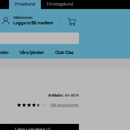
Privatkund
Företagskund
Välkommen
Logga in/Bli medlem
nden
Våra tjänster
Club Clas
Artikelnr:
44-9574
136
recensioner
Lägg i varukorg
(1)