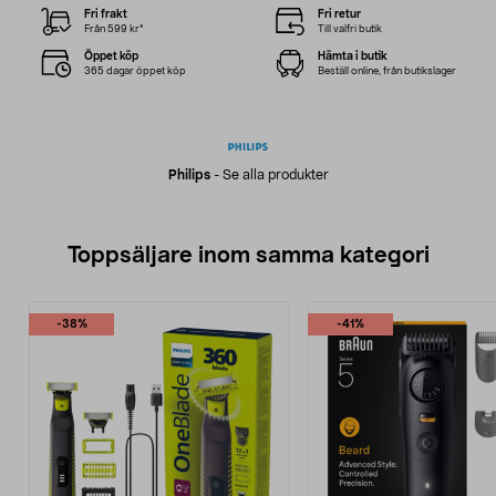
Fri frakt
Fri retur
Från 599 kr*
Till valfri butik
Öppet köp
Hämta i butik
365 dagar öppet köp
Beställ online, från butikslager
Philips
-
Se alla produkter
Toppsäljare inom samma kategori
-38%
-41%