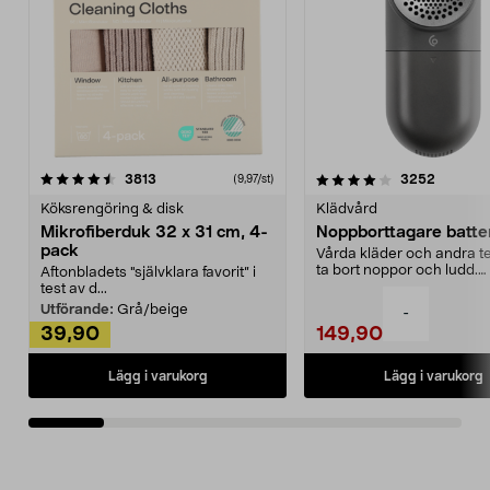
4.0av 5 stjärnor
recensioner
4.5av 5 stjärnor
recensio
3813
3252
(9,97/st)
Köksrengöring & disk
Klädvård
Mikrofiberduk 32 x 31 cm, 4-
Noppborttagare batter
pack
Vårda kläder och andra tex
ta bort noppor och ludd.
Aftonbladets "självklara favorit” i
Noppborttagaren fräs...
test av d...
Utförande:
Grå/beige
-
39,90
149,90
Lägg i varukorg
Lägg i varukorg