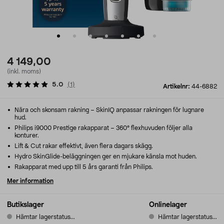
4 149,00
(inkl. moms)
5.0
(
1
)
Artikelnr:
44-6882
Nära och skonsam rakning – SkinIQ anpassar rakningen för lugnare
hud.
Philips i9000 Prestige rakapparat – 360° flexhuvuden följer alla
konturer.
Lift & Cut rakar effektivt, även flera dagars skägg.
Hydro SkinGlide-beläggningen ger en mjukare känsla mot huden.
Rakapparat med upp till 5 års garanti från Philips.
Mer information
Butikslager
Onlinelager
Hämtar lagerstatus...
Hämtar lagerstatus...