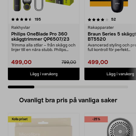
4.0 av 5 stjärnor
recensioner
4.0 av 5 stjärnor
recensione
195
52
Rakhyvlar
Rakapparater
Philips OneBlade Pro 360
Braun Series 5 skägg
skäggtrimmer QP6507/23
BT5520
Trimma alla stilar – från skägg och
Avancerad styling och pr
linjer till en nära stubb. Philips
full kontroll för perfekt
OneBlade ...
skäggtrimning. Braun...
499,00
499,00
799,00
Lägg i varukorg
Lägg i varukorg
Ovanligt bra pris på vanliga saker
Kolla priset
-25%