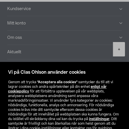
Sidfot
Kundservice
Mitt konto
Om oss
Product
+
Aktuellt
quantity
Våra bolag
Vi på Clas Ohlson använder cookies
Hitta butik
Genom att trycka
”Acceptera alla cookies”
samtycker du till att vi
lagrar cookies och andra spårtekniker på din enhet
enligt vår
cookiepolicy
för att förbättra upplevelsen på vår webbplats,
SE
NO
FI
analysera webbplatsens användning samt anpassa våra
marknadsföringsinsatser. Vi använder fyra kategorier av cookies:
nödvändiga, funktionella, analys och annonsering. För nödvändiga
cookies krävs inte ditt samtycke eftersom dessa cookies är
nödvändiga för att innehållet på webbplatsen ska kunna fungera. Om
du istället vill skräddarsy dina val kan du trycka på
inställningar
. Ditt
samtycke är frivilligt och kan återkallas när som helst genom att du
ändrar i dina cookie-inställningar eller kontaktar oss för guidning.