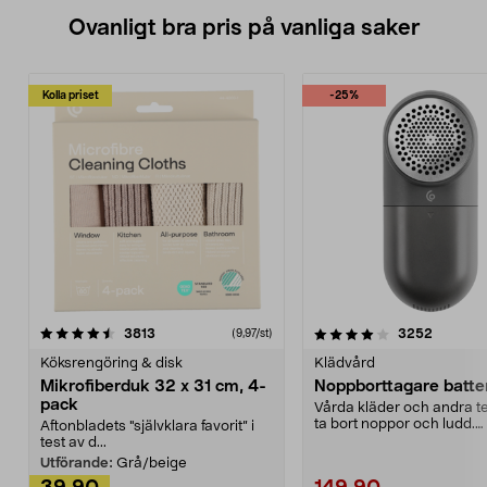
Ovanligt bra pris på vanliga saker
Kolla priset
-25%
4.0av 5 stjärnor
recensioner
4.5av 5 stjärnor
recensio
3813
3252
(9,97/st)
Köksrengöring & disk
Klädvård
Mikrofiberduk 32 x 31 cm, 4-
Noppborttagare batter
pack
Vårda kläder och andra tex
ta bort noppor och ludd.
Aftonbladets "självklara favorit” i
Noppborttagaren fräs...
test av d...
Utförande:
Grå/beige