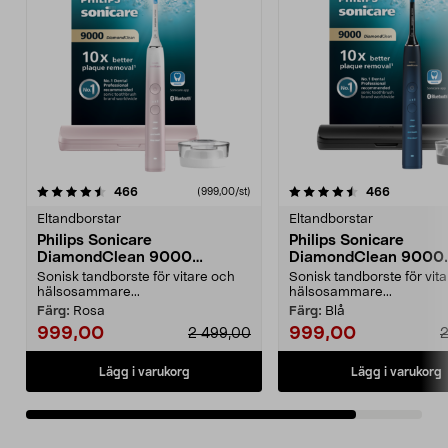
4.5av 5 stjärnor
recensioner
recension
466
466
(999,00/st)
Eltandborstar
Eltandborstar
Philips Sonicare
Philips Sonicare
DiamondClean 9000
DiamondClean 9000
eltandborste, Special Edition
eltandborste, Special 
Sonisk tandborste för vitare och
Sonisk tandborste för vit
hälsosammare...
hälsosammare...
Färg:
Rosa
Färg:
Blå
999,00
999,00
2 499,00
2
Lägg i varukorg
Lägg i varukorg