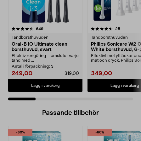
4.5 av 5 stjärnor
recensioner
4.5 av 5 stjärnor
recensione
649
25
Tandborsthuvuden
Tandborsthuvuden
Oral-B iO Ultimate clean
Philips Sonicare W2 
borsthuvud, svart
White borsthuvud, 6-
Effektiv rengöring – omsluter varje
Effektivt mot ytfläckar or
tand med ...
mat och dryck. Philips So
W2 Optimal W...
Antal i förpackning:
3
249,00
349,00
319,00
Lägg i varukorg
Lägg i varukorg
Passande tillbehör
-60%
-60%