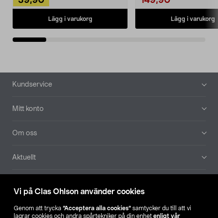
39,90
149,90
Lägg i varukorg
Lägg i varukorg
Sidfot
Kundservice
Mitt konto
Om oss
Aktuellt
Våra bolag
Vi på Clas Ohlson använder cookies
Hitta butik
Genom att trycka
”Acceptera alla cookies”
samtycker du till att vi
lagrar cookies och andra spårtekniker på din enhet
enligt vår