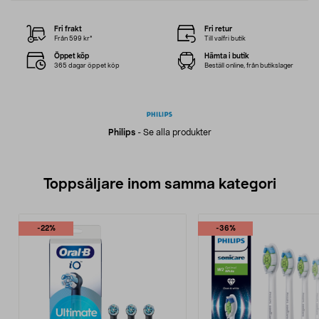
Fri frakt
Fri retur
Från 599 kr*
Till valfri butik
Öppet köp
Hämta i butik
365 dagar öppet köp
Beställ online, från butikslager
Philips
-
Se alla produkter
Toppsäljare inom samma kategori
-22%
-36%