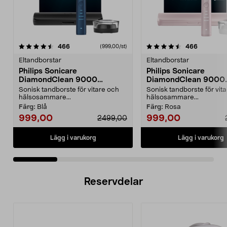
4.5 av 5 stjärnor
recensioner
4.5 av 5 stjärnor
recension
466
466
(999,00/st)
Eltandborstar
Eltandborstar
Philips Sonicare
Philips Sonicare
DiamondClean 9000
DiamondClean 9000
eltandborste, Special Edition
eltandborste, Special 
Sonisk tandborste för vitare och
Sonisk tandborste för vit
hälsosammare...
hälsosammare...
Färg:
Blå
Färg:
Rosa
999,00
999,00
2499,00
Lägg i varukorg
Lägg i varukorg
Reservdelar