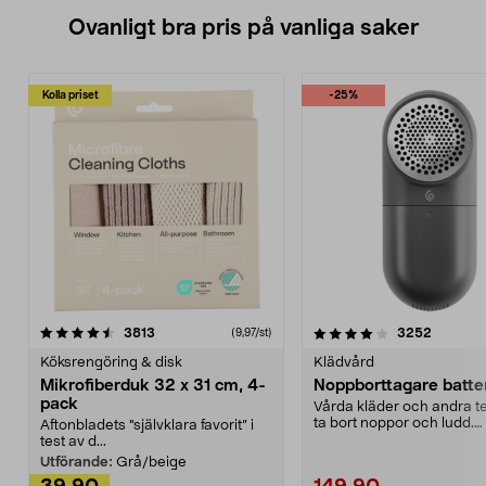
Ovanligt bra pris på vanliga saker
Kolla priset
-25%
4.0av 5 stjärnor
recensioner
4.5av 5 stjärnor
recensio
3813
3252
(9,97/st)
Köksrengöring & disk
Klädvård
Mikrofiberduk 32 x 31 cm, 4-
Noppborttagare batter
pack
Vårda kläder och andra tex
ta bort noppor och ludd.
Aftonbladets "självklara favorit” i
Noppborttagaren fräs...
test av d...
Utförande:
Grå/beige