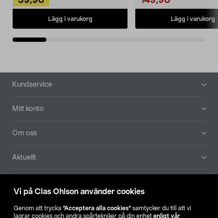
39,90
149,90
Lägg i varukorg
Lägg i varukorg
Sidfot
Kundservice
Mitt konto
Om oss
Aktuellt
Våra bolag
Vi på Clas Ohlson använder cookies
Hitta butik
Genom att trycka
”Acceptera alla cookies”
samtycker du till att vi
lagrar cookies och andra spårtekniker på din enhet
enligt vår