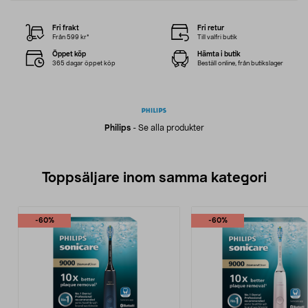
Fri frakt
Fri retur
Från 599 kr*
Till valfri butik
Öppet köp
Hämta i butik
365 dagar öppet köp
Beställ online, från butikslager
Philips
-
Se alla produkter
Toppsäljare inom samma kategori
-60%
-60%