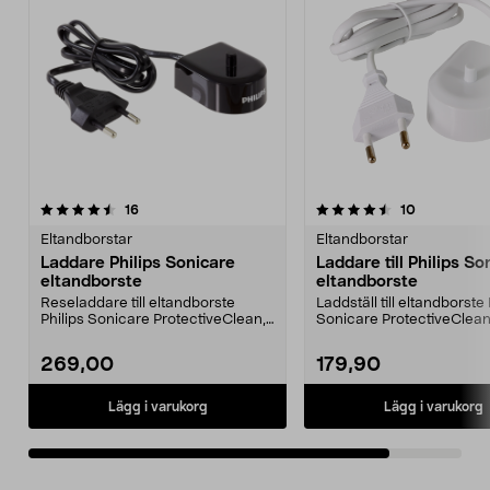
4.5av 5 stjärnor
recensioner
recensioner
16
10
Eltandborstar
Eltandborstar
Laddare Philips Sonicare
Laddare till Philips So
eltandborste
eltandborste
Reseladdare till eltandborste
Laddställ till eltandborste 
Philips Sonicare ProtectiveClean,
Sonicare ProtectiveClean
FlexClean och Ea...
FlexClean och Easy...
269,00
179,90
Lägg i varukorg
Lägg i varukorg