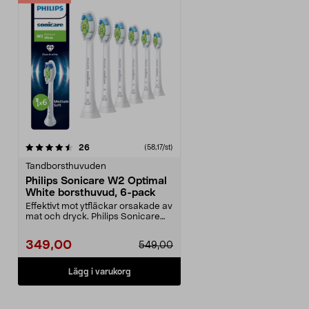
recensioner
26
(58,17/st)
Tandborsthuvuden
Philips Sonicare W2 Optimal
White borsthuvud, 6-pack
Effektivt mot ytfläckar orsakade av
mat och dryck. Philips Sonicare
W2 Optimal W...
349,00
549,00
Lägg i varukorg