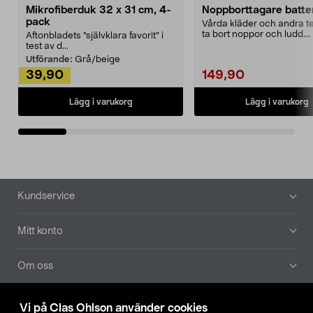
Mikrofiberduk 32 x 31 cm, 4-
Noppborttagare batter
pack
Vårda kläder och andra tex
ta bort noppor och ludd.
Aftonbladets "självklara favorit” i
Noppborttagaren fräs...
test av d...
Utförande:
Grå/beige
39,90
149,90
Lägg i varukorg
Lägg i varukorg
Sidfot
Kundservice
Mitt konto
Om oss
Aktuellt
Vi på Clas Ohlson använder cookies