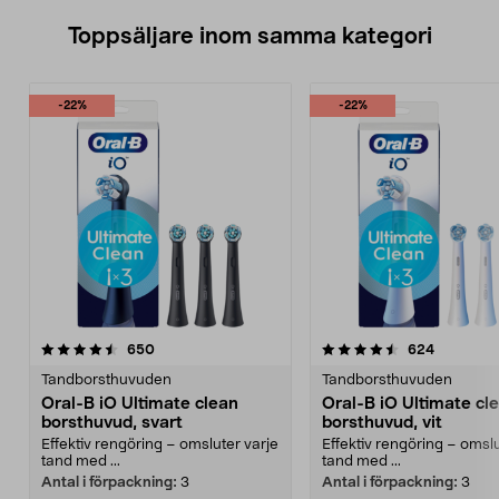
Toppsäljare inom samma kategori
-22%
-22%
4.5 av 5 stjärnor
recensioner
4.5 av 5 stjärnor
recension
650
624
Tandborsthuvuden
Tandborsthuvuden
Oral-B iO Ultimate clean
Oral-B iO Ultimate cl
borsthuvud, svart
borsthuvud, vit
Effektiv rengöring – omsluter varje
Effektiv rengöring – omslu
tand med ...
tand med ...
Antal i förpackning:
3
Antal i förpackning:
3