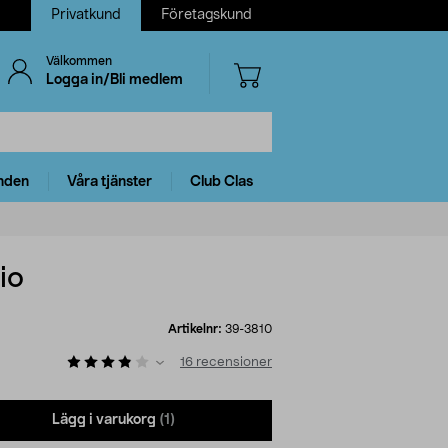
Privatkund
Företagskund
Välkommen
Logga in/Bli medlem
nden
Våra tjänster
Club Clas
io
Artikelnr:
39-3810
16
recensioner
Lägg i varukorg
(1)