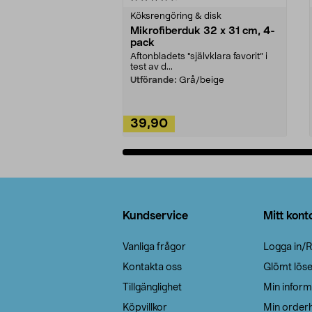
Köksrengöring & disk
Mikrofiberduk 32 x 31 cm, 4-
pack
Aftonbladets "självklara favorit” i
test av d...
Utförande:
Grå/beige
39,90
Lägg i varukorg
Sidfot
Kundservice
Mitt kont
Vanliga frågor
Logga in/R
Kontakta oss
Glömt lös
Tillgänglighet
Min inform
Köpvillkor
Min orderh