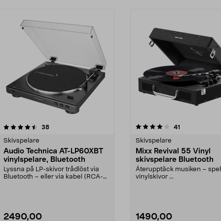
4.0 av 5 stjärnor
recensioner
4.5 av 5 stjärnor
recensioner
38
41
Skivspelare
Skivspelare
Audio Technica AT-LP60XBT
Mixx Revival 55 Vinyl
vinylspelare, Bluetooth
skivspelare Bluetooth
Lyssna på LP-skivor trådlöst via
Återupptäck musiken – spel
Bluetooth – eller via kabel (RCA-
vinylskivor ...
kabel ingår). ...
2490,00
1490,00