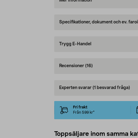
Mer information
Specifikationer, dokument och ev. faro
Trygg E-Handel
Recensioner
(16)
Experten svarar
(1 besvarad fråga)
Fri frakt
Från 599 kr*
Toppsäljare inom samma ka