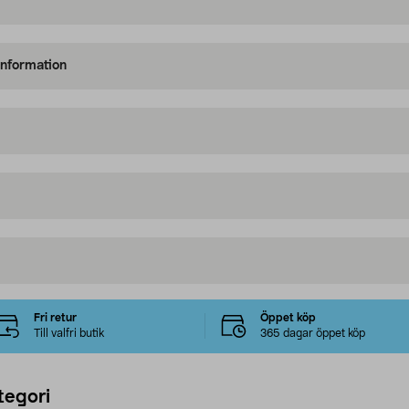
information
Fri retur
Öppet köp
Till valfri butik
365 dagar öppet köp
tegori