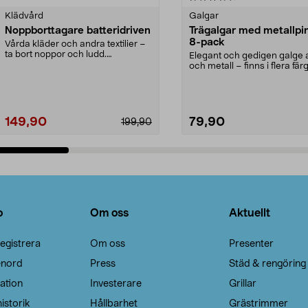
Klädvård
Galgar
Noppborttagare batteridriven
Trägalgar med metallpi
8-pack
Vårda kläder och andra textilier –
ta bort noppor och ludd.
Elegant och gedigen galge a
Noppborttagaren fräs...
och metall – finns i flera färg
Galge med sv...
149,90
79,90
199,90
Lägg i varukorg
Lägg i varukorg
o
Om oss
Aktuellt
egistrera
Om oss
Presenter
enord
Press
Städ & rengöring
ation
Investerare
Grillar
istorik
Hållbarhet
Grästrimmer