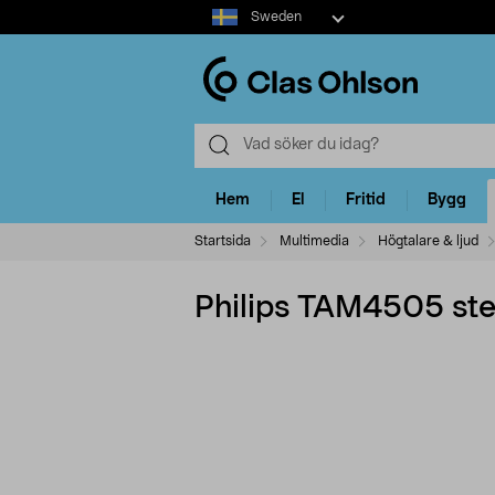
Select
Sweden
market
Hem
El
Fritid
Bygg
Startsida
Multimedia
Högtalare & ljud
Philips TAM4505 st