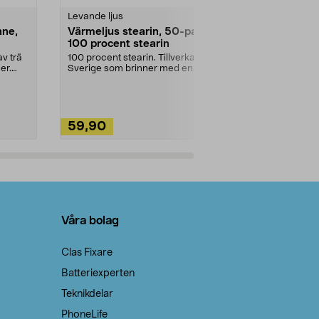
Levande ljus
Rengöringsm
nne,
Värmeljus stearin, 50-pack,
Bikarbonat
100 procent stearin
Ett allsidigt 
städning och 
v trä
100 procent stearin. Tillverkade i
ute. Städa med
er.
Sverige som brinner med en
vacker och sotfri ...
59,90
49,90
Lägg i varukorg
Lägg
Våra bolag
Clas Fixare
Batteriexperten
Teknikdelar
PhoneLife