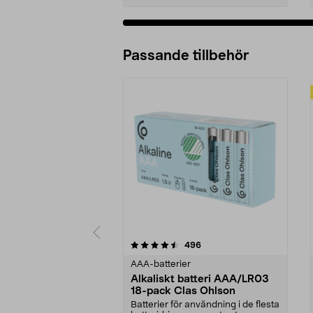
Passande tillbehör
5av 5 stjärnor
4.5av 5 stjärnor
recensioner
496
AAA-batterier
Alkaliskt batteri AAA/LR03
18-pack Clas Ohlson
Batterier för användning i de flesta