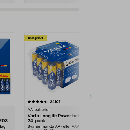
Kolla priset
recensioner
24107
AA-batterier
Varta Longlife Power batteri,
LR03
24-pack
låg
Svanenmärkta AA- eller AAA-