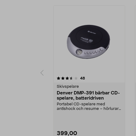
5 av 5 stjärnor
4.5 av 5 stjärnor
recensioner
48
Skivspelare
Denver DMP-391 bärbar CD-
spelare, batteridriven
Portabel CD-spelare med
antishock och resume – hörlurar
ingår. Denver liten CD-s...
399,00