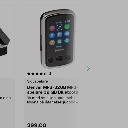
Nyhet
recensioner
4.0
3
0.0 av 5 stjärnor
Skivspelare
Skivspelare
Denver MPS-320B MP3-
Groov-e bä
spelare 32 GB Bluetooth
kassettspel
PS530SR
a dina
Ta med musiken utan mobil –
Lyssna på di
lyssna på låtar eller ljudböcker
trådlöst med 
under träning och r...
eller högtalar
399,00
549,00