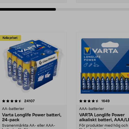
Kolla priset
4.5av 5 stjärnor
recensioner
4.5av 5 stjärnor
recensioner
24107
1649
AA-batterier
AAA-batterier
Varta Longlife Power batteri,
VARTA Longlife Power
24-pack
alkaliskt batteri, AAA/
Svanenmärkta AA- eller AAA-
För produkter med hög och 