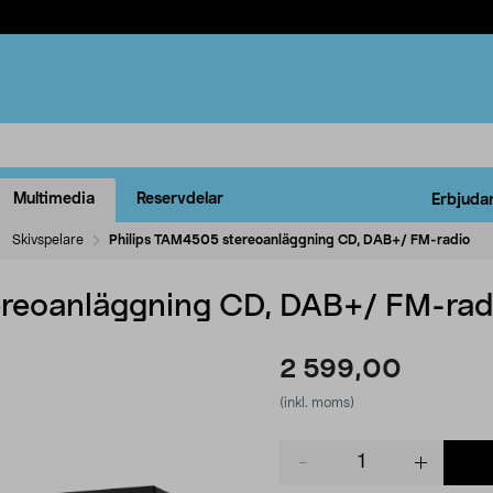
Multimedia
Reservdelar
Erbjuda
Skivspelare
Philips TAM4505 stereoanläggning CD, DAB+/ FM-radio
ereoanläggning CD, DAB+/ FM-rad
2 599,00
(inkl. moms)
Product
quantity