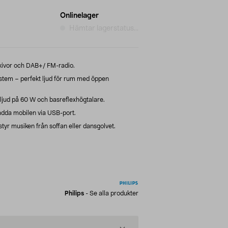
Onlinelager
Hämtar lagerstatus...
kivor och DAB+/ FM-radio.
tem – perfekt ljud för rum med öppen
 ljud på 60 W och basreflexhögtalare.
 ladda mobilen via USB-port.
styr musiken från soffan eller dansgolvet.
Philips
-
Se alla produkter