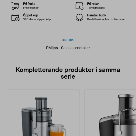
Fri frakt
Fri retur
Från 599 kr*
Till valfri butik
Öppet köp
Hämta i butik
365 dagar öppet köp
Beställ online, från butikslager
Philips
-
Se alla produkter
Kompletterande produkter i samma
serie