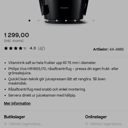
1 299,00
(inkl. moms)
4.3
(
47
)
Artikelnr:
44-4665
Vitaminrik saft av hela frukter upp till 75 mm i diameter.
Philips Viva HR1855/70, råsaftcentrifug – pressa din egen frukt- eller
grönsaksjuice.
QuickClean-teknik gör juicepressen lätt att rengöra. Tål även
maskindisk.
Råsaftcentrifug med snabb och enkel montering.
Servera direkt ur juicekannan med hällpip.
Mer information
Butikslager
Onlinelager
Hämtar lagerstatus...
Hämtar lagerstatus...