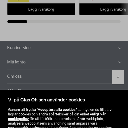
Lägg i varukorg
Lägg i varukorg
Sidfot
Kundservice
Mitt konto
Product
Om oss
+
quantity
Aktuellt
Vi på Clas Ohlson använder cookies
Våra bolag
Genom att trycka
”Acceptera alla cookies”
samtycker du till att vi
lagrar cookies och andra spårtekniker på din enhet
enligt vår
Hitta butik
cookiepolicy
för att förbättra upplevelsen på vår webbplats,
analysera webbplatsens användning samt anpassa våra