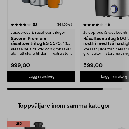
4.0av 5 stjärnor
recensioner
recensione
53
46
(999,00/st)
Juicepress & råsaftcentrifuger
Juicepress & råsaftcentri
Severin Premium
Råsaftcentrifug 800
råsaftcentrifug ES 3570, 1,1
rostfri med två hastig
liter
Pressa hela frukter och grönsaker
Pressar juice från hela fr
utan att skära till dem – extra stor
grönsaker – stort matnin
inmatning...
85 mm. Kraf...
999,00
599,00
Lägg i varukorg
Lägg i varukorg
Toppsäljare inom samma kategori
-28%