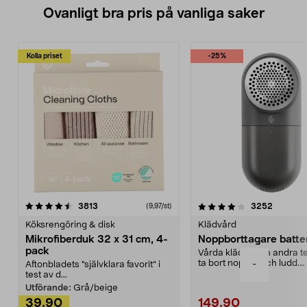
Ovanligt bra pris på vanliga saker
Kolla priset
-25%
4.0av 5 stjärnor
recensioner
4.5av 5 stjärnor
recensio
3813
3252
(9,97/st)
Köksrengöring & disk
Klädvård
Mikrofiberduk 32 x 31 cm, 4-
Noppborttagare batter
pack
Vårda kläder och andra tex
ta bort noppor och ludd.
-
Aftonbladets "självklara favorit” i
Noppborttagaren fräs...
test av d...
Utförande:
Grå/beige
39,90
149,90