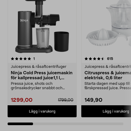
4.5 av 5 stjärnor
recensioner
4.5 av 5 stjärnor
recensione
1
615
Juicepress & råsaftcentrifuger
Juicepress & råsaftcentri
Ninja Cold Press juicemaskin
Citruspress & juicem
för kallpressad juice1,1 l,
elektrisk, 0,6 liter
JC151EU
Pressa juice, shots och
Starta dagen med upp till
grönsaksdrycker snabbt och
färskpressad juice. Pressa
enkelt hemma. Ninja Cold Pre...
grape, citr...
1299,00
149,90
1799,00
Lägg i varukorg
Lägg i varukorg