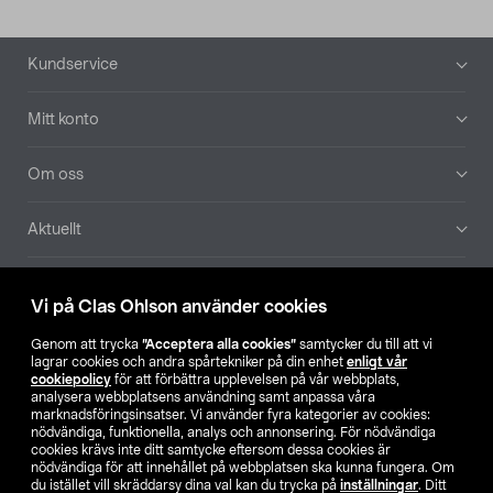
Sidfot
Kundservice
Mitt konto
Om oss
Aktuellt
Våra bolag
Vi på Clas Ohlson använder cookies
Hitta butik
Genom att trycka
”Acceptera alla cookies”
samtycker du till att vi
lagrar cookies och andra spårtekniker på din enhet
enligt vår
cookiepolicy
för att förbättra upplevelsen på vår webbplats,
SE
NO
FI
analysera webbplatsens användning samt anpassa våra
marknadsföringsinsatser. Vi använder fyra kategorier av cookies:
nödvändiga, funktionella, analys och annonsering. För nödvändiga
cookies krävs inte ditt samtycke eftersom dessa cookies är
nödvändiga för att innehållet på webbplatsen ska kunna fungera. Om
du istället vill skräddarsy dina val kan du trycka på
inställningar
. Ditt