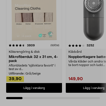
4.0av 5 stjärnor
recensioner
4.5av 5 stjärnor
recensio
3809
3252
(9,97/st)
Köksrengöring & disk
Klädvård
Mikrofiberduk 32 x 31 cm, 4-
Noppborttagare batter
pack
Vårda kläder och andra tex
ta bort noppor och ludd.
Aftonbladets "självklara favorit” i
Noppborttagaren fräs...
test av d...
Utförande:
Grå/beige
39,90
149,90
Lägg i varukorg
Lägg i varukorg