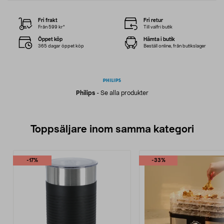
Fri frakt
Fri retur
Från 599 kr*
Till valfri butik
Öppet köp
Hämta i butik
365 dagar öppet köp
Beställ online, från butikslager
Philips
-
Se alla produkter
Toppsäljare inom samma kategori
-17%
-33%