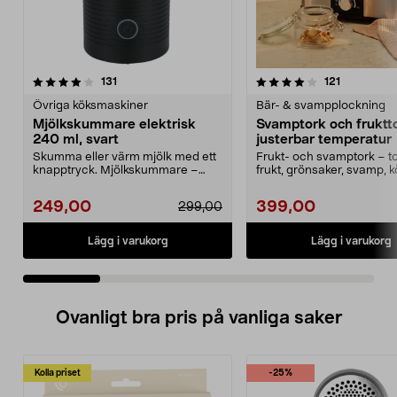
4.0 av 5 stjärnor
recensioner
3.5 av 5 stjärnor
recensione
131
121
Övriga köksmaskiner
Bär- & svampplockning
Mjölkskummare elektrisk
Svamptork och fruktt
240 ml, svart
justerbar temperatur
Skumma eller värm mjölk med ett
Frukt- och svamptork – t
knapptryck. Mjölkskummare –
frukt, grönsaker, svamp, k
dubbelväggig kanna m...
örter med varmluf...
249,00
399,00
299,00
Lägg i varukorg
Lägg i varukorg
Ovanligt bra pris på vanliga saker
Kolla priset
-25%