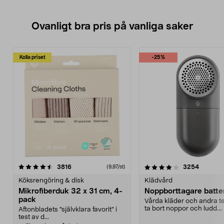
Ovanligt bra pris på vanliga saker
Kolla priset
-25%
4.0av 5 stjärnor
recensioner
4.5av 5 stjärnor
recensio
3816
3254
(9,97/st)
Köksrengöring & disk
Klädvård
Mikrofiberduk 32 x 31 cm, 4-
Noppborttagare batter
pack
Vårda kläder och andra tex
ta bort noppor och ludd.
Aftonbladets "självklara favorit” i
Noppborttagaren fräs...
test av d...