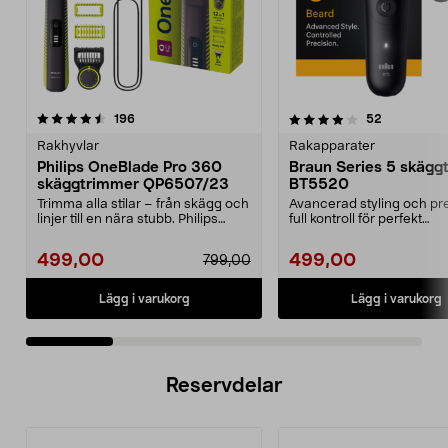
4.0 av 5 stjärnor
recensioner
4.0 av 5 stjärnor
recensione
196
52
Rakhyvlar
Rakapparater
Philips OneBlade Pro 360
Braun Series 5 skägg
skäggtrimmer QP6507/23
BT5520
Trimma alla stilar – från skägg och
Avancerad styling och pr
linjer till en nära stubb. Philips
full kontroll för perfekt
OneBlade ...
skäggtrimning. Braun...
499,00
499,00
799,00
Lägg i varukorg
Lägg i varukorg
Reservdelar