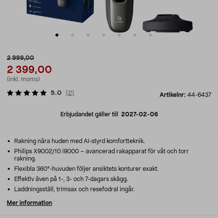
2 999,00
2 399,00
(inkl. moms)
5.0
(
2
)
Artikelnr:
44-6437
Erbjudandet gäller till
2027-02-06
Rakning nära huden med AI-styrd komfortteknik.
Philips X9002/10 i9000 – avancerad rakapparat för våt och torr
rakning.
Flexibla 360°-huvuden följer ansiktets konturer exakt.
Effektiv även på 1-, 3- och 7-dagars skägg.
Laddningsställ, trimsax och resefodral ingår.
Mer information