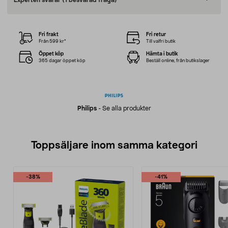
Experten svarar
(1 besvarad fråga)
Fri frakt
Fri retur
Från 599 kr*
Till valfri butik
Öppet köp
Hämta i butik
365 dagar öppet köp
Beställ online, från butikslager
Philips
-
Se alla produkter
Toppsäljare inom samma kategori
-38%
-41%