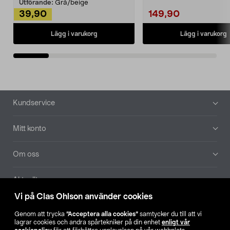
Utförande:
Grå/beige
39,90
149,90
Lägg i varukorg
Lägg i varukorg
Sidfot
Kundservice
Mitt konto
Om oss
Aktuellt
Vi på Clas Ohlson använder cookies
Våra bolag
Genom att trycka
”Acceptera alla cookies”
samtycker du till att vi
lagrar cookies och andra spårtekniker på din enhet
enligt vår