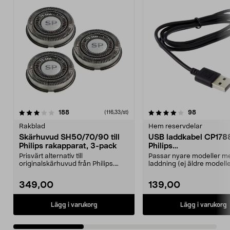
4.0av 5 stjärnor
recensioner
4.5av 5 stjärnor
recensione
188
98
(116,33/st)
Rakblad
Hem reservdelar
Skärhuvud SH50/70/90 till
USB laddkabel CP178
Philips rakapparat, 3-pack
Philips
OneBlade/Rakappara
Prisvärt alternativ till
Passar nyare modeller 
originalskärhuvud från Philips.
laddning (ej äldre modell
Passar Philips rakappar...
230 V nätadapter)....
349,00
139,00
Lägg i varukorg
Lägg i varukorg