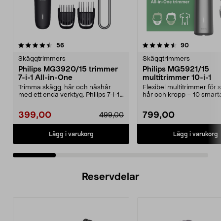
4.5 av 5 stjärnor
recensioner
4.0 av 5 stjärnor
recensione
56
90
Skäggtrimmers
Skäggtrimmers
Philips MG3920/15 trimmer
Philips MG5921/15
7-i-1 All-in-One
multitrimmer 10-i-1
Trimma skägg, hår och näshår
Flexibel multitrimmer för 
med ett enda verktyg. Philips 7-i-1
hår och kropp – 10 smart
trimmer med sjä...
tillbehör. Philips 10...
399,00
799,00
499,00
Lägg i varukorg
Lägg i varukorg
Reservdelar