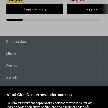
39,90
149,90
Lägg i varukorg
Lägg i varukorg
Sidfot
Kundservice
Mitt konto
Om oss
Aktuellt
Våra bolag
Vi på Clas Ohlson använder cookies
Hitta butik
Genom att trycka
”Acceptera alla cookies”
samtycker du till att vi
lagrar cookies och andra spårtekniker på din enhet
enligt vår