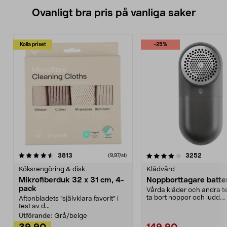
Ovanligt bra pris på vanliga saker
Kolla priset
-25%
4.0av 5 stjärnor
recensioner
4.5av 5 stjärnor
recensio
3813
3252
(9,97/st)
Köksrengöring & disk
Klädvård
Mikrofiberduk 32 x 31 cm, 4-
Noppborttagare batter
pack
Vårda kläder och andra tex
ta bort noppor och ludd.
Aftonbladets "självklara favorit” i
Noppborttagaren fräs...
test av d...
Utförande:
Grå/beige