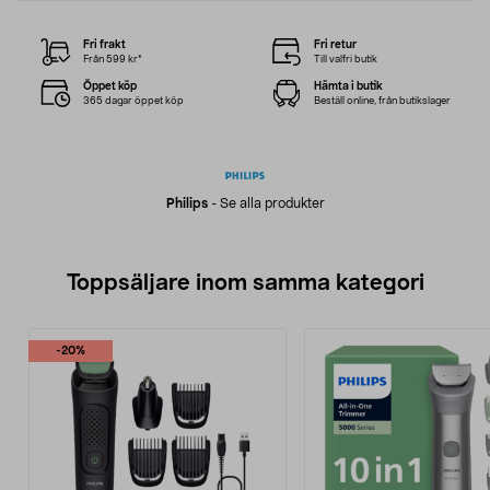
Fri frakt
Fri retur
Från 599 kr*
Till valfri butik
Öppet köp
Hämta i butik
365 dagar öppet köp
Beställ online, från butikslager
Philips
-
Se alla produkter
Toppsäljare inom samma kategori
-20%