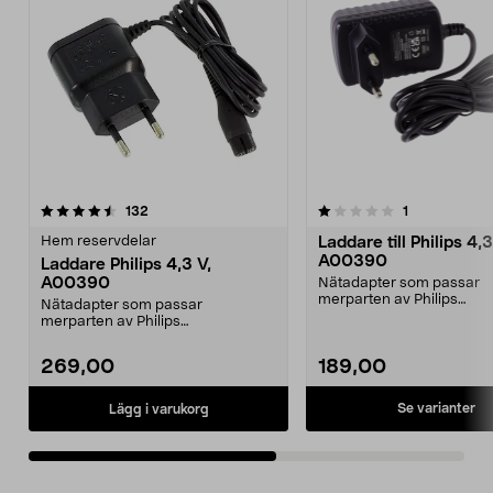
1.0av 5 stjärnor
recensioner
5.0av 5 stjärnor
recensioner
132
1
Hem reservdelar
Laddare till Philips 4,3
A00390
Laddare Philips 4,3 V,
A00390
Nätadapter som passar
merparten av Philips
Nätadapter som passar
skäggtrimmer och multit
merparten av Philips
samt On...
skäggtrimmer och multitrimmer,
samt ä...
269,00
189,00
Se varianter
Lägg i varukorg