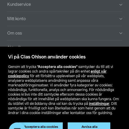
Sidfot
Kundservice
Mitt konto
Om oss
Aktuellt
Vi på Clas Ohlson använder cookies
Våra bolag
Genom att trycka
”Acceptera alla cookies”
samtycker du till att vi
lagrar cookies och andra spårtekniker på din enhet
enligt vår
Hitta butik
cookiepolicy
för att förbättra upplevelsen på vår webbplats,
analysera webbplatsens användning samt anpassa våra
marknadsföringsinsatser. Vi använder fyra kategorier av cookies:
nödvändiga, funktionella, analys och annonsering. För nödvändiga
SE
NO
FI
cookies krävs inte ditt samtycke eftersom dessa cookies är
nödvändiga för att innehållet på webbplatsen ska kunna fungera. Om
du istället vill skräddarsy dina val kan du trycka på
inställningar
. Ditt
samtycke är frivilligt och kan återkallas när som helst genom att du
ändrar i dina cookie-inställningar eller kontaktar oss för guidning.
Acceptera alla cookies
Avvisa alla
Köpvillkor
Privacy statement
Klubbvillkor
För företag