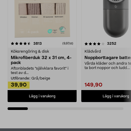
4.0av 5 stjärnor
recensioner
4.5av 5 stjärnor
recensio
3813
3252
(9,97/st)
Köksrengöring & disk
Klädvård
Mikrofiberduk 32 x 31 cm, 4-
Noppborttagare batter
pack
Vårda kläder och andra tex
ta bort noppor och ludd.
Aftonbladets "självklara favorit” i
Noppborttagaren fräs...
test av d...
Utförande:
Grå/beige
39,90
149,90
Lägg i varukorg
Lägg i varukorg