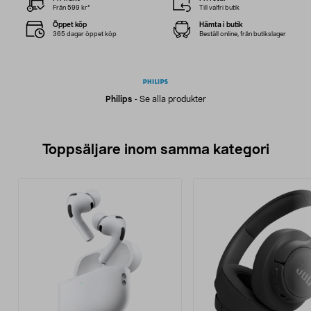
Från 599 kr*
Till valfri butik
Öppet köp
Hämta i butik
365 dagar öppet köp
Beställ online, från butikslager
Philips
-
Se alla produkter
Toppsäljare inom samma kategori