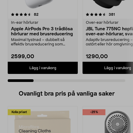
4.5 av 5 stjärnor
recensioner
4.5 av 5 stjärnor
recensione
82
381
In-ear hörlurar
Over-ear hörlurar
Apple AirPods Pro 3 trådlösa
JBL Tune 775NC hopfä
hörlurar med brusreducering
over-ear-hörlurar, sva
Maximal tystnad – dubbelt så
Adaptiv brusreducering –
effektiv brusreducering som
ostört eller hör omgivni
föregångaren. Apple Air...
Smart Ambient. ...
2599,00
1290,00
Lägg i varukorg
Lägg i varukorg
Ovanligt bra pris på vanliga saker
Kolla priset
-25%