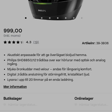
999,00
(inkl. moms)
4.3
(
19
)
Artikelnr:
39-3806
Akustiskt anpassade för att ge överlägset bioljud hemma.
Philips SHD8850/12 trådlösa over ear hörlurar med optisk och analog
ingång.
Mjuka öronkuddar med velour – andas för långvarig komfort.
Digital ,trådlös anslutning för störningsfritt, kristallklart ljud.
Lyssna i upp till 20 timmar på en enda laddning.
Mer information
Butikslager
Onlinelager
Hämtar lagerstatus...
Hämtar lagerstatus...