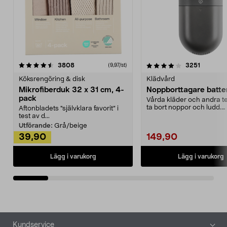
4.0av 5 stjärnor
recensioner
4.5av 5 stjärnor
recensio
3808
3251
(9,97/st)
Köksrengöring & disk
Klädvård
Mikrofiberduk 32 x 31 cm, 4-
Noppborttagare batter
pack
Vårda kläder och andra tex
ta bort noppor och ludd.
Aftonbladets "självklara favorit” i
Noppborttagaren fräs...
test av d...
Utförande:
Grå/beige
39,90
149,90
Lägg i varukorg
Lägg i varukorg
Sidfot
Kundservice