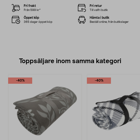
Fri frakt
Fri retur
Från 599 kr*
Till valfri butik
Öppet köp
Hämta i butik
365 dagar öppet köp
Beställ online, från butikslager
Toppsäljare inom samma kategori
-40%
-40%