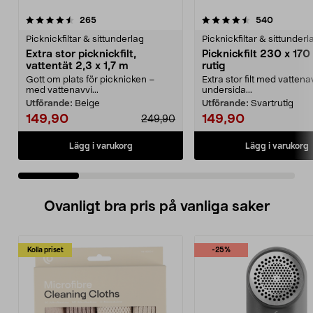
4.5 av 5 stjärnor
recensioner
4.5 av 5 stjärnor
recension
265
540
Picknickfiltar & sittunderlag
Picknickfiltar & sittunderl
Extra stor picknickfilt,
Picknickfilt 230 x 170
vattentät 2,3 x 1,7 m
rutig
Gott om plats för picknicken –
Extra stor filt med vatten
med vattenavvi...
undersida...
Utförande:
Beige
Utförande:
Svartrutig
149,90
149,90
249,90
Lägg i varukorg
Lägg i varukorg
Ovanligt bra pris på vanliga saker
Kolla priset
-25%