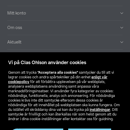
Mitt konto
Om oss
Aktuellt
Våra bolag
Vi på Clas Ohlson använder cookies
Hitta butik
Genom att trycka
”Acceptera alla cookies”
samtycker du till att vi
lagrar cookies och andra spårtekniker på din enhet
enligt vår
cookiepolicy
för att förbättra upplevelsen på vår webbplats,
SE
NO
FI
analysera webbplatsens användning samt anpassa våra
marknadsföringsinsatser. Vi använder fyra kategorier av cookies:
nödvändiga, funktionella, analys och annonsering. För nödvändiga
cookies krävs inte ditt samtycke eftersom dessa cookies är
nödvändiga för att innehållet på webbplatsen ska kunna fungera. Om
du istället vill skräddarsy dina val kan du trycka på
inställningar
. Ditt
samtycke är frivilligt och kan återkallas när som helst genom att du
ändrar i dina cookie-inställningar eller kontaktar oss för guidning.
Köpvillkor
Privacy statement
Klubbvillkor
För företag
Ändra till priser exklusive moms