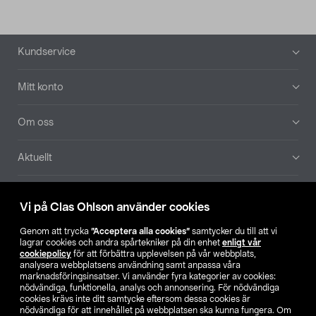
Sidfot
Kundservice
Mitt konto
Om oss
Aktuellt
Våra bolag
Vi på Clas Ohlson använder cookies
Hitta butik
Genom att trycka
”Acceptera alla cookies”
samtycker du till att vi
lagrar cookies och andra spårtekniker på din enhet
enligt vår
cookiepolicy
för att förbättra upplevelsen på vår webbplats,
SE
NO
FI
analysera webbplatsens användning samt anpassa våra
marknadsföringsinsatser. Vi använder fyra kategorier av cookies:
nödvändiga, funktionella, analys och annonsering. För nödvändiga
cookies krävs inte ditt samtycke eftersom dessa cookies är
nödvändiga för att innehållet på webbplatsen ska kunna fungera. Om