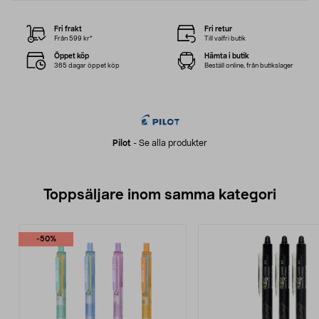
Fri frakt
Fri retur
Från 599 kr*
Till valfri butik
Öppet köp
Hämta i butik
365 dagar öppet köp
Beställ online, från butikslager
Pilot
-
Se alla produkter
Toppsäljare inom samma kategori
-50%