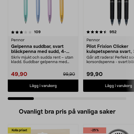
4.5 av 5 stjärnor
recensioner
4.5 av 5 stjärnor
recension
109
952
Pennor
Pennor
Gelpenna suddbar, svart
Pilot Frixion Clicker
bläckpenna med sudd, 4-
kulspetspenna svart,
pack
Skriv mjukt och sudda rent – utan
Går att radera! Perfekt s
kladd. Suddbar gelpenna med
korsordspenna - svart blä
svart bläck – perf...
Skönt gummerat grepp oc.
49,90
99,90
99,90
Lägg i varukorg
Lägg i varukorg
Ovanligt bra pris på vanliga saker
Kolla priset
-25%