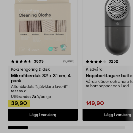
4.0av 5 stjärnor
recensioner
4.5av 5 stjärnor
recensio
3809
3252
(9,97/st)
Köksrengöring & disk
Klädvård
Mikrofiberduk 32 x 31 cm, 4-
Noppborttagare batter
pack
Vårda kläder och andra tex
ta bort noppor och ludd.
Aftonbladets "självklara favorit” i
Noppborttagaren fräs...
test av d...
Utförande:
Grå/beige
39,90
149,90
Lägg i varukorg
Lägg i varukorg