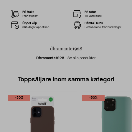
Fri frakt
Fri retur
Från 599 kr*
Till valfri butik
Öppet köp
Hämta i butik
365 dagar öppet köp
Beställ online, från butikslager
Dbramante1928
-
Se alla produkter
Toppsäljare inom samma kategori
-50%
-50%