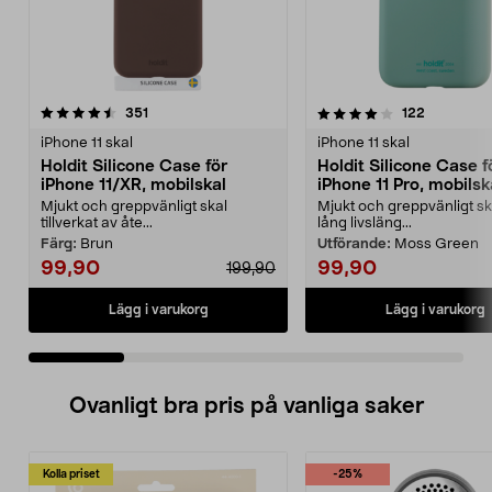
4.0 av 5 stjärnor
recensioner
4.5 av 5 stjärnor
recensione
351
122
iPhone 11 skal
iPhone 11 skal
Holdit Silicone Case för
Holdit Silicone Case f
iPhone 11/XR, mobilskal
iPhone 11 Pro, mobilsk
Mjukt och greppvänligt skal
Mjukt och greppvänligt s
tillverkat av åte...
lång livsläng...
Färg:
Brun
Utförande:
Moss Green
99,90
99,90
199,90
Lägg i varukorg
Lägg i varukorg
Ovanligt bra pris på vanliga saker
Kolla priset
-25%