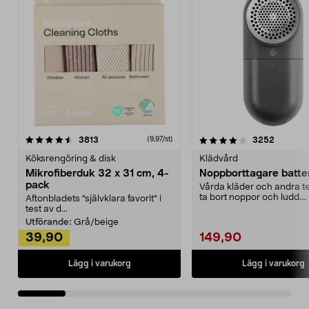
4.0av 5 stjärnor
recensioner
4.5av 5 stjärnor
recensio
3813
3252
(9,97/st)
Köksrengöring & disk
Klädvård
Mikrofiberduk 32 x 31 cm, 4-
Noppborttagare batter
pack
Vårda kläder och andra tex
ta bort noppor och ludd.
Aftonbladets "självklara favorit” i
Noppborttagaren fräs...
test av d...
Utförande:
Grå/beige
39,90
149,90
Lägg i varukorg
Lägg i varukorg