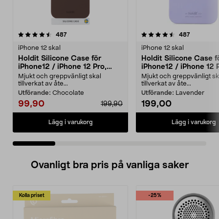
4.5 av 5 stjärnor
recensioner
4.0 av 5 stjärnor
recension
487
487
iPhone 12 skal
iPhone 12 skal
Holdit Silicone Case för
Holdit Silicone Case f
iPhone12 / iPhone 12 Pro,
iPhone12 / iPhone 12 
mobilskal
mobilskal
Mjukt och greppvänligt skal
Mjukt och greppvänligt sk
tillverkat av åte...
tillverkat av åte...
Utförande:
Chocolate
Utförande:
Lavender
99,90
199,00
199,90
Lägg i varukorg
Lägg i varukorg
Ovanligt bra pris på vanliga saker
Kolla priset
-25%