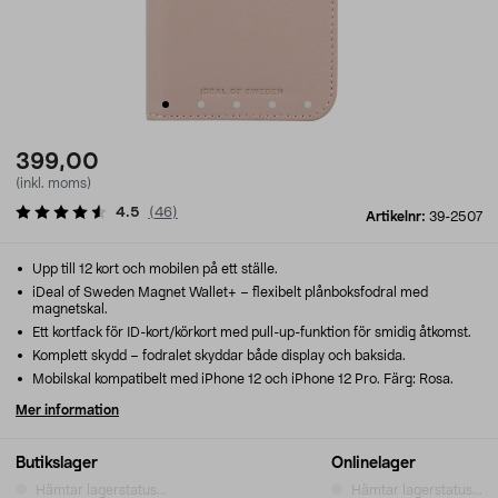
399,00
(inkl. moms)
4.5
(
46
)
Artikelnr:
39-2507
Upp till 12 kort och mobilen på ett ställe.
iDeal of Sweden Magnet Wallet+ – flexibelt plånboksfodral med
magnetskal.
Ett kortfack för ID-kort/körkort med pull-up-funktion för smidig åtkomst.
Komplett skydd – fodralet skyddar både display och baksida.
Mobilskal kompatibelt med iPhone 12 och iPhone 12 Pro. Färg: Rosa.
Mer information
Butikslager
Onlinelager
Hämtar lagerstatus...
Hämtar lagerstatus...