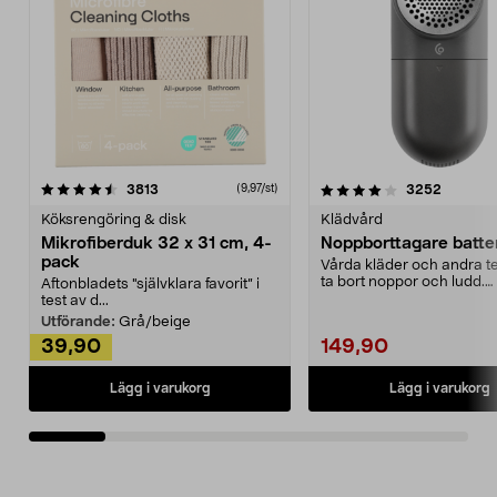
4.0av 5 stjärnor
recensioner
4.5av 5 stjärnor
recensio
3813
3252
(9,97/st)
Köksrengöring & disk
Klädvård
Mikrofiberduk 32 x 31 cm, 4-
Noppborttagare batter
pack
Vårda kläder och andra tex
ta bort noppor och ludd.
Aftonbladets "självklara favorit” i
Noppborttagaren fräs...
test av d...
Utförande:
Grå/beige
39,90
149,90
Lägg i varukorg
Lägg i varukorg