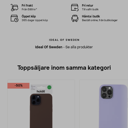
Fri frakt
Fri retur
Från 599 kr*
Till valfri butik
Öppet köp
Hämta i butik
365 dagar öppet köp
Beställ online, från butikslager
Ideal Of Sweden
-
Se alla produkter
Toppsäljare inom samma kategori
-50%