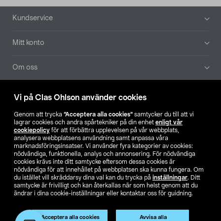
Sidfot
Kundservice
Mitt konto
Om oss
Aktuellt
Vi på Clas Ohlson använder cookies
Genom att trycka
”Acceptera alla cookies”
samtycker du till att vi
Våra bolag
lagrar cookies och andra spårtekniker på din enhet
enligt vår
cookiepolicy
för att förbättra upplevelsen på vår webbplats,
analysera webbplatsens användning samt anpassa våra
Hitta butik
marknadsföringsinsatser. Vi använder fyra kategorier av cookies:
nödvändiga, funktionella, analys och annonsering. För nödvändiga
cookies krävs inte ditt samtycke eftersom dessa cookies är
SE
NO
FI
nödvändiga för att innehållet på webbplatsen ska kunna fungera. Om
du istället vill skräddarsy dina val kan du trycka på
inställningar
. Ditt
samtycke är frivilligt och kan återkallas när som helst genom att du
ändrar i dina cookie-inställningar eller kontaktar oss för guidning.
Acceptera alla cookies
Avvisa alla