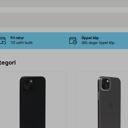
Fri retur
Öppet köp
Till valfri butik
365 dagar öppet köp
tegori