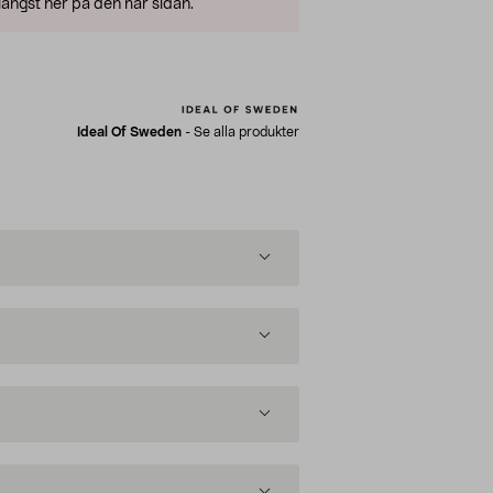
ängst ner på den här sidan.
Ideal Of Sweden
-
Se alla produkter