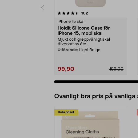
5 av 5 stjärnor
4.5 av 5 stjärnor
recensioner
102
iPhone 15 skal
Holdit Silicone Case för
iPhone 15, mobilskal
Mjukt och greppvänligt skal
tillverkat av åte...
Utförande:
Light Beige
99,90
199,00
Ovanligt bra pris på vanliga
Kolla priset