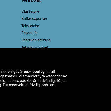
Våra bolag
Clas Fixare
Batteriexperten
Teknikdelar
PhoneLife
Reservdelaronline
Teknikmagasinet
enhet
enligt vår cookiepolicy
för att
insatser. Vi använder fyra kategorier av
tersom dessa cookies är nödvändiga för att
r
. Ditt samtycke är frivilligt och kan
itta butik