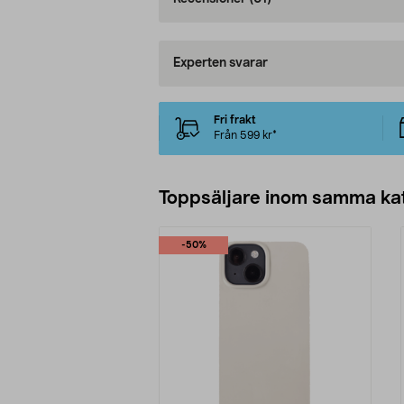
Experten svarar
Fri frakt
Från 599 kr*
Toppsäljare inom samma ka
-50%