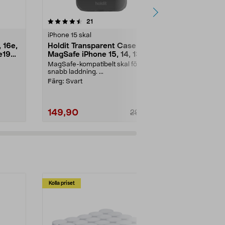
4.5 av 5 stjärnor
recensioner
4.5
21
1
iPhone 15 skal
iPhone 15 ska
, 16e,
Holdit Transparent Case
Holdit Silic
te1928
MagSafe iPhone 15, 14, 13
iPhone 15, 
mobilskal
MagSafe-kompatibelt skal för
Mjukt och gre
snabb laddning. ...
tillverkat av åt
Färg:
Svart
Utförande:
Pi
149,90
99,90
299,00
Kolla priset
Multibuy