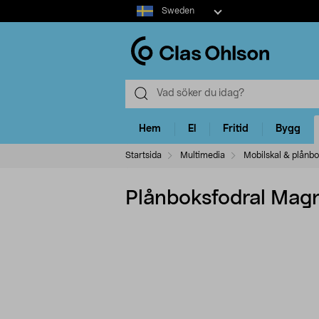
Select
Sweden
market
Hem
El
Fritid
Bygg
Startsida
Multimedia
Mobilskal & plånbo
Plånboksfodral Magn