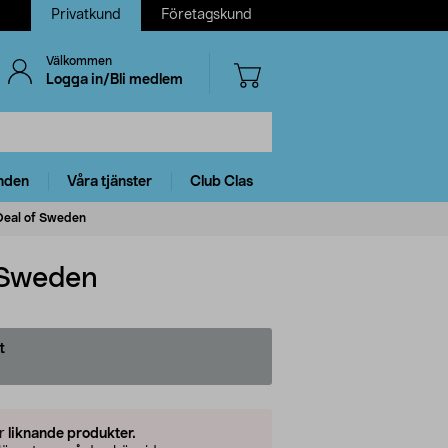
Privatkund
Företagskund
Välkommen
Logga in/Bli medlem
nden
Våra tjänster
Club Clas
iDeal of Sweden
f Sweden
t
er
liknande produkter.