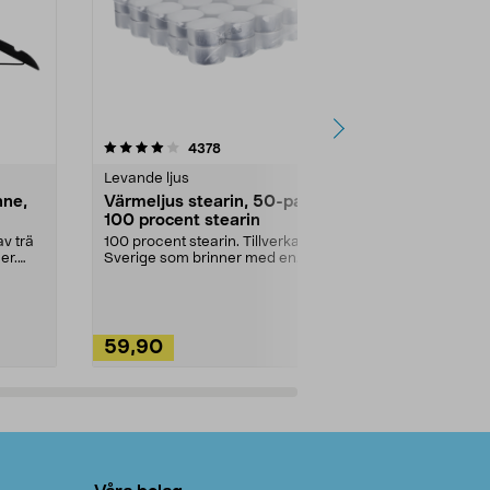
4.5av 5 stjärnor
recensioner
4.5
4378
2
Levande ljus
Rengöringsm
nne,
Värmeljus stearin, 50-pack,
Bikarbonat
100 procent stearin
Ett allsidigt 
städning och 
v trä
100 procent stearin. Tillverkade i
ute. Städa med
er.
Sverige som brinner med en
vacker och sotfri ...
59,90
49,90
Lägg i varukorg
Lägg