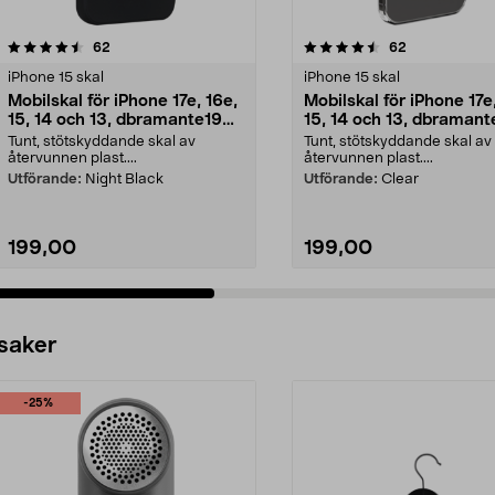
4.5 av 5 stjärnor
recensioner
4.5 av 5 stjärnor
recensioner
62
62
iPhone 15 skal
iPhone 15 skal
Mobilskal för iPhone 17e, 16e,
Mobilskal för iPhone 17e
15, 14 och 13, dbramante1928
15, 14 och 13, dbraman
Greenland
Greenland
Tunt, stötskyddande skal av
Tunt, stötskyddande skal av
återvunnen plast....
återvunnen plast....
Utförande:
Night Black
Utförande:
Clear
199,00
199,00
 saker
-25%