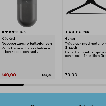
4.5av 5 stjärnor
recensioner
4.0av 5 stjärnor
recensioner
3252
256
Klädvård
Galgar
Noppborttagare batteridriven
Trägalgar med metallpi
8-pack
Vårda kläder och andra textilier –
ta bort noppor och ludd.
Elegant och gedigen galge a
Noppborttagaren fräs...
och metall – finns i flera färg
Galge med sv...
149,90
79,90
199,90
Lägg i varukorg
Lägg i varukorg