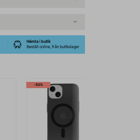
Hämta i butik
Beställ online, från butikslager
-50%
-50%