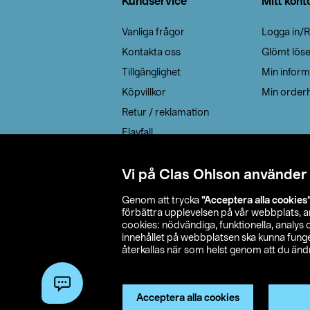
Kundservice
Mitt kont
Vanliga frågor
Logga in/R
Kontakta oss
Glömt lös
Tillgänglighet
Min inform
Köpvillkor
Min orderh
Retur / reklamation
Elavfall
Cookie policy
Leveransalternativ
Vi på Clas Ohlson använder
Genom att trycka
”Acceptera alla cookies
förbättra upplevelsen på vår webbplats, 
cookies: nödvändiga, funktionella, analys
innehållet på webbplatsen ska kunna funger
återkallas när som helst genom att du ändra
© 2026 Cla
Acceptera alla cookies