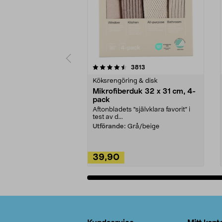
5av 5 stjärnor
4.0av 5 stjärnor
recensioner
3813
Köksrengöring & disk
Mikrofiberduk 32 x 31 cm, 4-
pack
Aftonbladets "självklara favorit” i
test av d...
Utförande:
Grå/beige
39,90
Lägg i varukorg
Sidfot