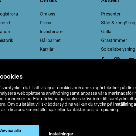
o
Om oss
Aktuellt
egistrera
Om oss
Presenter
enord
Press
Städ & rengöring
ation
Investerare
Grillar
istorik
Hållbarhet
Grästrimmer
Karriär
Solcellsbelysning
 cookies
”
samtycker du till att vi lagrar cookies och andra spårtekniker på din 
analysera webbplatsens användning samt anpassa våra marknadsförings
 och annonsering. För nödvändiga cookies krävs inte ditt samtycke ef
a. Om du istället vill skräddarsy dina val kan du trycka på
inställninga
r i dina cookie-inställningar eller kontaktar oss för guidning.
s Ohlson
Köpvillkor
Privacy statement
Klubbvillkor
H
Ändra till priser exklusive moms
Avvisa alla
Inställningar