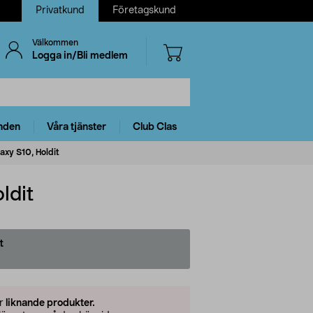
Privatkund
Företagskund
Välkommen
Logga in/Bli medlem
nden
Våra tjänster
Club Clas
xy S10, Holdit
ldit
t
er
liknande produkter.