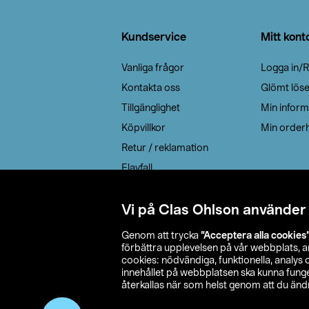
Sidfot
Kundservice
Mitt kont
Vanliga frågor
Logga in/R
Kontakta oss
Glömt lös
Tillgänglighet
Min inform
Köpvillkor
Min orderh
Retur / reklamation
Elavfall
Cookie policy
Leveransalternativ
Vi på Clas Ohlson använder
Genom att trycka
”Acceptera alla cookies
förbättra upplevelsen på vår webbplats, 
cookies: nödvändiga, funktionella, analys
innehållet på webbplatsen ska kunna funger
återkallas när som helst genom att du ändra
© 2026 Cla