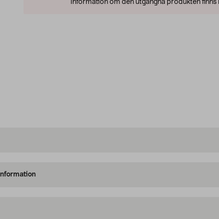
Information om den utgångna produkten finns l
information