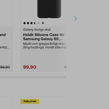
4.0 av 5 stjärnor
recensioner
5.0
4
1
Galaxy övriga skal
Galaxy övriga
and
Holdit Silicone Case för
Holdit Seet
Samsung Galaxy S9,
Samsung Ga
mobilskal
Mjukt och greppvänligt skal med
Greppvänligt o
te1928
lång livslängd. Holdit silikonskal för
med lång livs
Samsung G...
för Samsung .
99,90
149,90
199,90
199,90
Kolla priset
Multibuy