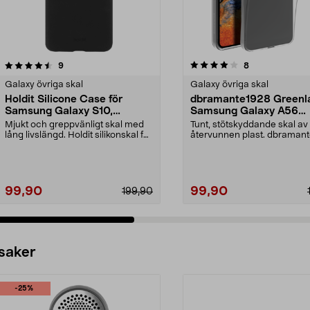
4.0 av 5 stjärnor
recensioner
3.5 av 5 stjärnor
recensioner
9
8
Galaxy övriga skal
Galaxy övriga skal
Holdit Silicone Case för
dbramante1928 Greenl
Samsung Galaxy S10,
Samsung Galaxy A56
mobilskal
mobilskal
Mjukt och greppvänligt skal med
Tunt, stötskyddande skal av
lång livslängd. Holdit silikonskal för
återvunnen plast. dbraman
Samsung G...
Greenland Clear – mo...
99,90
99,90
199,90
 saker
-25%