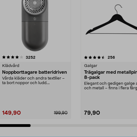
4.5av 5 stjärnor
recensioner
4.0av 5 stjärnor
recensioner
3252
256
Klädvård
Galgar
Noppborttagare batteridriven
Trägalgar med metallpi
8-pack
Vårda kläder och andra textilier –
ta bort noppor och ludd.
Elegant och gedigen galge a
Noppborttagaren fräs...
och metall – finns i flera färg
Galge med sv...
149,90
79,90
199,90
Lägg i varukorg
Lägg i varukorg