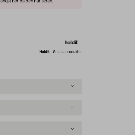
ängst ner på den här sidan.
Holdit
-
Se alla produkter