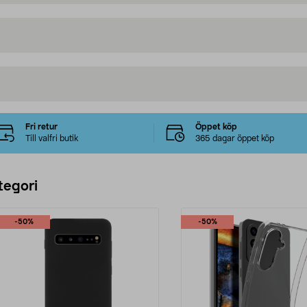
Fri retur
Öppet köp
Till valfri butik
365 dagar öppet köp
tegori
-50%
-50%