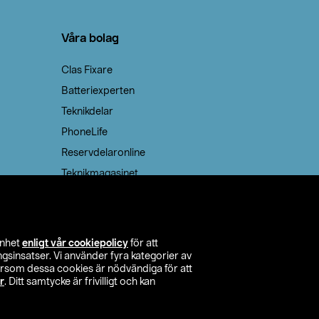
Våra bolag
Clas Fixare
Batteriexperten
Teknikdelar
PhoneLife
Reservdelaronline
Teknikmagasinet
enhet
enligt vår cookiepolicy
för att
insatser. Vi använder fyra kategorier av
tersom dessa cookies är nödvändiga för att
r
. Ditt samtycke är frivilligt och kan
itta butik