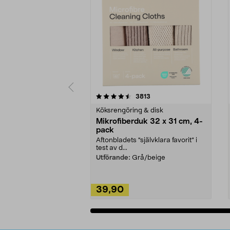
5av 5 stjärnor
4.0av 5 stjärnor
recensioner
3813
Köksrengöring & disk
Mikrofiberduk 32 x 31 cm, 4-
pack
Aftonbladets "självklara favorit” i
test av d...
Utförande:
Grå/beige
39,90
Lägg i varukorg