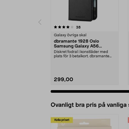
0 av 5 stjärnor
4.5 av 5 stjärnor
recensioner
38
Galaxy övriga skal
dbramante 1928 Oslo
Samsung Galaxy A56
plånboksfodral
Diskret fodral i konstläder med
plats för 3 betalkort. dbramante
1928 Oslo – sla...
299,00
Ovanligt bra pris på vanliga
Kolla priset