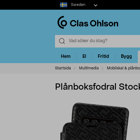
Select
Sweden
market
Hem
El
Fritid
Bygg
Startsida
Multimedia
Mobilskal & plånbo
Plånboksfodral Stoc