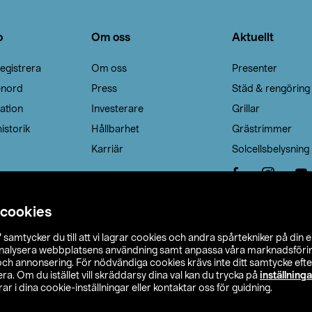
o
Om oss
Aktuellt
egistrera
Om oss
Presenter
enord
Press
Städ & rengöring
ation
Investerare
Grillar
istorik
Hållbarhet
Grästrimmer
Karriär
Solcellsbelysning
 cookies
”
samtycker du till att vi lagrar cookies och andra spårtekniker på din 
analysera webbplatsens användning samt anpassa våra marknadsförings
 och annonsering. För nödvändiga cookies krävs inte ditt samtycke ef
a. Om du istället vill skräddarsy dina val kan du trycka på
inställninga
r i dina cookie-inställningar eller kontaktar oss för guidning.
s Ohlson
Köpvillkor
Privacy statement
Klubbvillkor
H