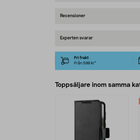
Recensioner
Experten svarar
Fri frakt
Från 599 kr*
Toppsäljare inom samma ka