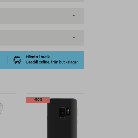
Hämta i butik
Beställ online, från butikslager
-50%
-40%