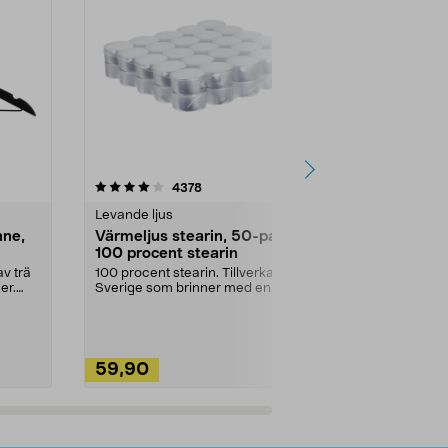
4.5av 5 stjärnor
recensioner
4.5
4378
2
Levande ljus
Rengöringsm
nne,
Värmeljus stearin, 50-pack,
Bikarbonat
100 procent stearin
Ett allsidigt 
städning och 
v trä
100 procent stearin. Tillverkade i
ute. Städa med
er.
Sverige som brinner med en
vacker och sotfri ...
59,90
49,90
Lägg i varukorg
Lägg