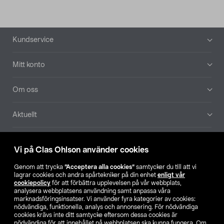
Sidfot
Kundservice
Mitt konto
Om oss
Aktuellt
Våra bolag
Vi på Clas Ohlson använder cookies
Hitta butik
Genom att trycka
”Acceptera alla cookies”
samtycker du till att vi
lagrar cookies och andra spårtekniker på din enhet
enligt vår
cookiepolicy
för att förbättra upplevelsen på vår webbplats,
SE
NO
FI
analysera webbplatsens användning samt anpassa våra
marknadsföringsinsatser. Vi använder fyra kategorier av cookies:
nödvändiga, funktionella, analys och annonsering. För nödvändiga
cookies krävs inte ditt samtycke eftersom dessa cookies är
nödvändiga för att innehållet på webbplatsen ska kunna fungera. Om