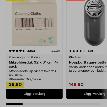
4.0av 5 stjärnor
recensioner
4.5av 5 stjärnor
recensio
3808
3251
(9,97/st)
Köksrengöring & disk
Klädvård
Mikrofiberduk 32 x 31 cm, 4-
Noppborttagare batter
pack
Vårda kläder och andra tex
ta bort noppor och ludd.
Aftonbladets "självklara favorit” i
Noppborttagaren fräs...
test av d...
Utförande:
Grå/beige
39,90
149,90
Lägg i varukorg
Lägg i varukorg