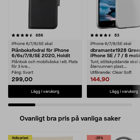
4.5 av 5 stjärnor
recensioner
4.5 av 5 stjärnor
recensione
686
83
iPhone 6/7/8/SE skal
iPhone 6/7/8/SE skal
Plånboksfodral för iPhone
dbramante1928 Gree
6/6s/7/8/SE 2020, Holdit
iPhone SE / 7 / 8 mobi
Plånbok och mobilväska i ett. Plats
Tunt, stötskyddande skal 
för 3 kre...
återvunnen plast....
Färg:
Svart
Utförande:
Clear Soft
299,00
144,90
Lägg i varukorg
Lägg i varukorg
Ovanligt bra pris på vanliga saker
Kolla priset
-25%