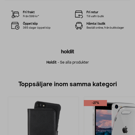
Fri frakt
Fri retur
Från 599 kr*
Till valfri butik
Öppet köp
Hämta i butik
365 dagar öppet köp
Beställ online, från butikslager
Holdit
-
Se alla produkter
Toppsäljare inom samma kategori
-27%