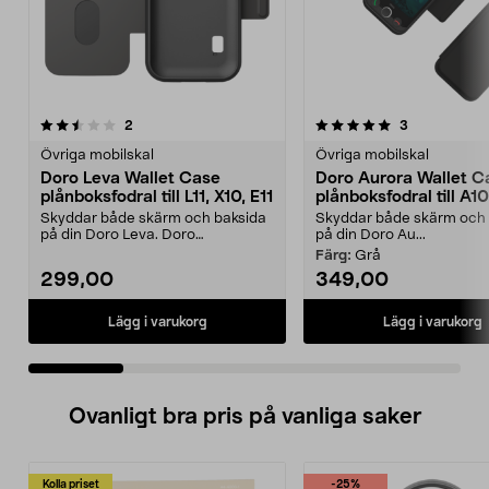
5.0 av 5 stjärnor
recensioner
5.0 av 5 stjärnor
recensioner
2
3
Övriga mobilskal
Övriga mobilskal
Doro Leva Wallet Case
Doro Aurora Wallet C
plånboksfodral till L11, X10, E11
plånboksfodral till A10
Skyddar både skärm och baksida
Skyddar både skärm och 
på din Doro Leva. Doro
på din Doro Au...
plånboksfodral med plats f...
Färg:
Grå
299,00
349,00
Lägg i varukorg
Lägg i varukorg
Ovanligt bra pris på vanliga saker
Kolla priset
-25%