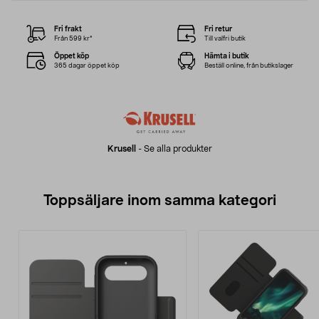
Fri frakt
Fri retur
Från 599 kr*
Till valfri butik
Öppet köp
Hämta i butik
365 dagar öppet köp
Beställ online, från butikslager
Krusell
-
Se alla produkter
Toppsäljare inom samma kategori