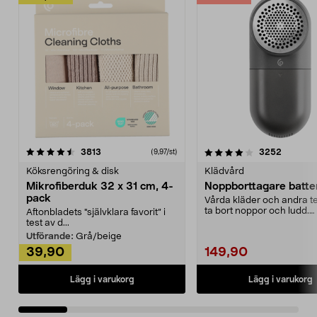
4.0av 5 stjärnor
recensioner
4.5av 5 stjärnor
recensio
3813
3252
(9,97/st)
Köksrengöring & disk
Klädvård
Mikrofiberduk 32 x 31 cm, 4-
Noppborttagare batter
pack
Vårda kläder och andra tex
ta bort noppor och ludd.
Aftonbladets "självklara favorit” i
Noppborttagaren fräs...
test av d...
Utförande:
Grå/beige
39,90
149,90
Lägg i varukorg
Lägg i varukorg