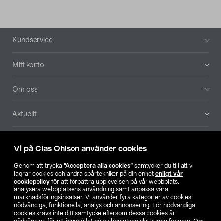
Sidfot
Kundservice
Mitt konto
Om oss
Aktuellt
Våra bolag
Vi på Clas Ohlson använder cookies
Hitta butik
Genom att trycka
”Acceptera alla cookies”
samtycker du till att vi
lagrar cookies och andra spårtekniker på din enhet
enligt vår
cookiepolicy
för att förbättra upplevelsen på vår webbplats,
SE
NO
FI
analysera webbplatsens användning samt anpassa våra
marknadsföringsinsatser. Vi använder fyra kategorier av cookies:
nödvändiga, funktionella, analys och annonsering. För nödvändiga
cookies krävs inte ditt samtycke eftersom dessa cookies är