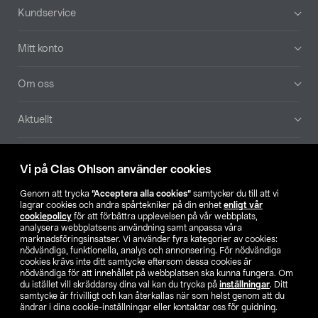
Sidfot
Kundservice
Mitt konto
Om oss
Aktuellt
Våra bolag
Vi på Clas Ohlson använder cookies
Hitta butik
Genom att trycka
”Acceptera alla cookies”
samtycker du till att vi
lagrar cookies och andra spårtekniker på din enhet
enligt vår
cookiepolicy
för att förbättra upplevelsen på vår webbplats,
SE
NO
FI
analysera webbplatsens användning samt anpassa våra
marknadsföringsinsatser. Vi använder fyra kategorier av cookies:
nödvändiga, funktionella, analys och annonsering. För nödvändiga
cookies krävs inte ditt samtycke eftersom dessa cookies är
nödvändiga för att innehållet på webbplatsen ska kunna fungera. Om
du istället vill skräddarsy dina val kan du trycka på
inställningar
. Ditt
samtycke är frivilligt och kan återkallas när som helst genom att du
ändrar i dina cookie-inställningar eller kontaktar oss för guidning.
Köpvillkor
Privacy statement
Klubbvillkor
För företag