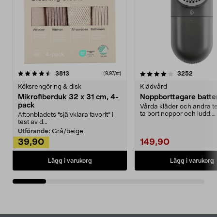
4.0av 5 stjärnor
recensioner
4.5av 5 stjärnor
recensio
3813
3252
(9,97/st)
Köksrengöring & disk
Klädvård
Mikrofiberduk 32 x 31 cm, 4-
Noppborttagare batter
pack
Vårda kläder och andra tex
ta bort noppor och ludd.
Aftonbladets "självklara favorit” i
Noppborttagaren fräs...
test av d...
Utförande:
Grå/beige
39,90
149,90
Lägg i varukorg
Lägg i varukorg