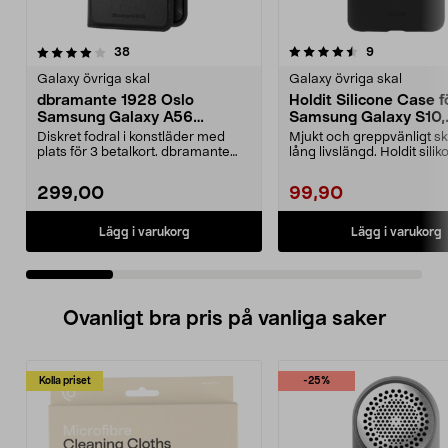
4.5 av 5 stjärnor
recensioner
4.0 av 5 stjärnor
recensioner
38
9
Galaxy övriga skal
Galaxy övriga skal
dbramante 1928 Oslo
Holdit Silicone Case f
Samsung Galaxy A56
Samsung Galaxy S10,
plånboksfodral
mobilskal
Diskret fodral i konstläder med
Mjukt och greppvänligt s
plats för 3 betalkort. dbramante
lång livslängd. Holdit silik
1928 Oslo – sla...
Samsung G...
299,00
99,90
Lägg i varukorg
Lägg i varukorg
Ovanligt bra pris på vanliga saker
Kolla priset
-25%