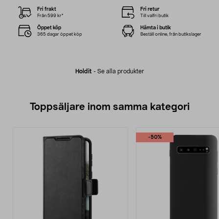
Fri frakt
Fri retur
Från 599 kr*
Till valfri butik
Öppet köp
Hämta i butik
365 dagar öppet köp
Beställ online, från butikslager
Holdit
-
Se alla produkter
Toppsäljare inom samma kategori
-50%