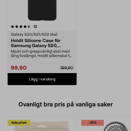
recensioner
12
Galaxy S20/S21/S22 skal
Holdit Silicone Case för
Samsung Galaxy S20,
mobilskal
Mjukt och greppvänligt skal med
lång livslängd. Holdit silikonskal för
Samsung G...
99,90
199,90
Lägg i varukorg
Ovanligt bra pris på vanliga saker
Kolla priset
-25%