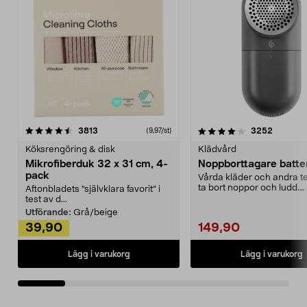
4.0av 5 stjärnor
recensioner
4.5av 5 stjärnor
recensio
3813
3252
(9,97/st)
Köksrengöring & disk
Klädvård
Mikrofiberduk 32 x 31 cm, 4-
Noppborttagare batter
pack
Vårda kläder och andra tex
ta bort noppor och ludd.
Aftonbladets "självklara favorit” i
Noppborttagaren fräs...
test av d...
Utförande:
Grå/beige
39,90
149,90
Lägg i varukorg
Lägg i varukorg