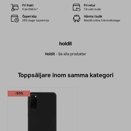
Fri frakt
Fri retur
Från 599 kr*
Till valfri butik
Öppet köp
Hämta i butik
365 dagar öppet köp
Beställ online, från butikslager
Holdit
-
Se alla produkter
Toppsäljare inom samma kategori
-50%