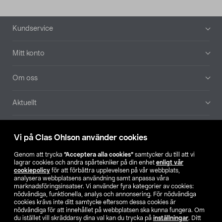
Sidfot
Kundservice
Mitt konto
Om oss
Aktuellt
Våra bolag
Vi på Clas Ohlson använder cookies
Hitta butik
Genom att trycka
”Acceptera alla cookies”
samtycker du till att vi
lagrar cookies och andra spårtekniker på din enhet
enligt vår
cookiepolicy
för att förbättra upplevelsen på vår webbplats,
SE
NO
FI
analysera webbplatsens användning samt anpassa våra
marknadsföringsinsatser. Vi använder fyra kategorier av cookies:
nödvändiga, funktionella, analys och annonsering. För nödvändiga
cookies krävs inte ditt samtycke eftersom dessa cookies är
nödvändiga för att innehållet på webbplatsen ska kunna fungera. Om
du istället vill skräddarsy dina val kan du trycka på
inställningar
. Ditt