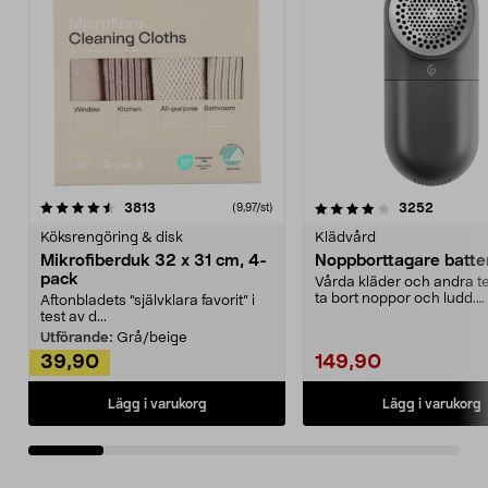
4.0av 5 stjärnor
recensioner
4.5av 5 stjärnor
recensio
3813
3252
(9,97/st)
Köksrengöring & disk
Klädvård
Mikrofiberduk 32 x 31 cm, 4-
Noppborttagare batter
pack
Vårda kläder och andra tex
ta bort noppor och ludd.
Aftonbladets "självklara favorit” i
Noppborttagaren fräs...
test av d...
Utförande:
Grå/beige
39,90
149,90
Lägg i varukorg
Lägg i varukorg