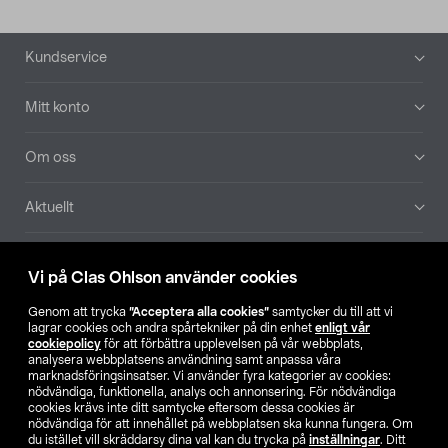
Sidfot
Kundservice
Mitt konto
Om oss
Aktuellt
Våra bolag
Vi på Clas Ohlson använder cookies
Hitta butik
Genom att trycka
”Acceptera alla cookies”
samtycker du till att vi
lagrar cookies och andra spårtekniker på din enhet
enligt vår
cookiepolicy
för att förbättra upplevelsen på vår webbplats,
SE
NO
FI
analysera webbplatsens användning samt anpassa våra
marknadsföringsinsatser. Vi använder fyra kategorier av cookies:
nödvändiga, funktionella, analys och annonsering. För nödvändiga
cookies krävs inte ditt samtycke eftersom dessa cookies är
nödvändiga för att innehållet på webbplatsen ska kunna fungera. Om
du istället vill skräddarsy dina val kan du trycka på
inställningar
. Ditt