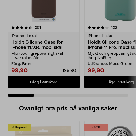
4.0 av 5 stjärnor
recensioner
4.5 av 5 stjärnor
recensione
351
122
iPhone 11 skal
iPhone 11 skal
Holdit Silicone Case för
Holdit Silicone Case f
iPhone 11/XR, mobilskal
iPhone 11 Pro, mobilsk
Mjukt och greppvänligt skal
Mjukt och greppvänligt s
tillverkat av åte...
lång livsläng...
Färg:
Brun
Utförande:
Moss Green
99,90
99,90
199,90
Lägg i varukorg
Lägg i varukorg
Ovanligt bra pris på vanliga saker
Kolla priset
-25%