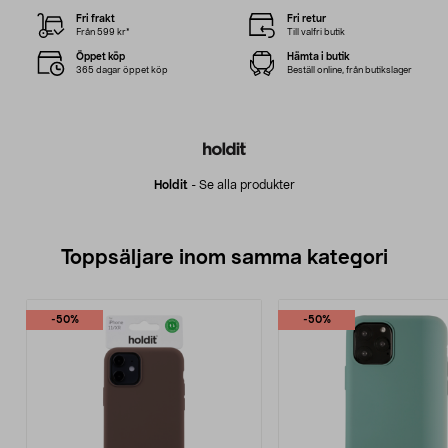
Fri frakt
Fri retur
Från 599 kr*
Till valfri butik
Öppet köp
Hämta i butik
365 dagar öppet köp
Beställ online, från butikslager
Holdit
-
Se alla produkter
Toppsäljare inom samma kategori
-50%
-50%