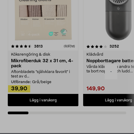
4.0av 5 stjärnor
recensioner
4.5av 5 stjärnor
recensio
3813
3252
(9,97/st)
Köksrengöring & disk
Klädvård
Mikrofiberduk 32 x 31 cm, 4-
Noppborttagare batter
pack
Vårda kläder och andra tex
ta bort noppor och ludd.
-
Aftonbladets "självklara favorit” i
Noppborttagaren fräs...
test av d...
Utförande:
Grå/beige
39,90
149,90
Lägg i varukorg
Lägg i varukorg