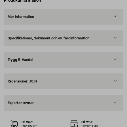
Produktinformation
Mer information
Specifikationer, dokument och ev. faroinformation
Trygg E-Handel
Recensioner
(189)
Experten svarar
Fri frakt
Fri retur
Från 599 kr*
Till valfri butik