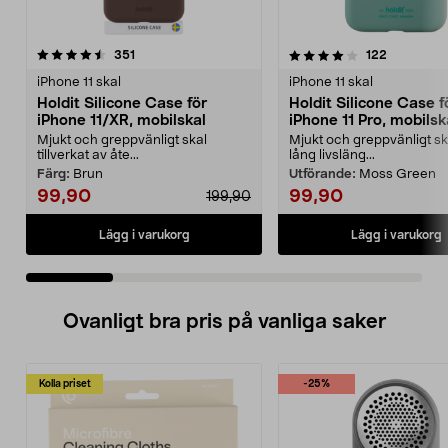
4.0 av 5 stjärnor
recensioner
4.5 av 5 stjärnor
recensione
351
122
iPhone 11 skal
iPhone 11 skal
Holdit Silicone Case för
Holdit Silicone Case f
iPhone 11/XR, mobilskal
iPhone 11 Pro, mobilsk
Mjukt och greppvänligt skal
Mjukt och greppvänligt s
tillverkat av åte...
lång livsläng...
Färg:
Brun
Utförande:
Moss Green
99,90
99,90
199,90
Lägg i varukorg
Lägg i varukorg
Ovanligt bra pris på vanliga saker
Kolla priset
-25%