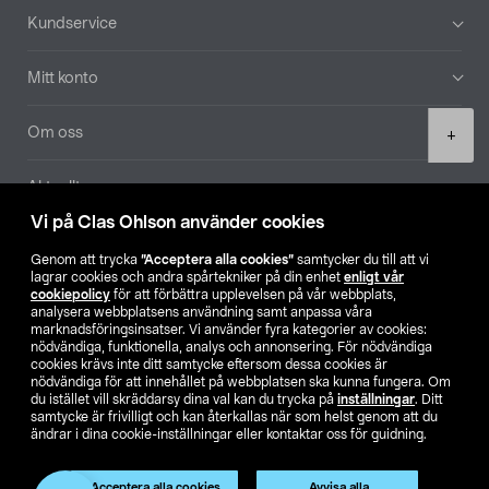
Sidfot
Kundservice
Mitt konto
Product
Om oss
+
quantity
Aktuellt
Vi på Clas Ohlson använder cookies
Våra bolag
Genom att trycka
”Acceptera alla cookies”
samtycker du till att vi
lagrar cookies och andra spårtekniker på din enhet
enligt vår
Hitta butik
cookiepolicy
för att förbättra upplevelsen på vår webbplats,
analysera webbplatsens användning samt anpassa våra
marknadsföringsinsatser. Vi använder fyra kategorier av cookies:
nödvändiga, funktionella, analys och annonsering. För nödvändiga
SE
NO
FI
cookies krävs inte ditt samtycke eftersom dessa cookies är
nödvändiga för att innehållet på webbplatsen ska kunna fungera. Om
du istället vill skräddarsy dina val kan du trycka på
inställningar
. Ditt
samtycke är frivilligt och kan återkallas när som helst genom att du
ändrar i dina cookie-inställningar eller kontaktar oss för guidning.
Acceptera alla cookies
Avvisa alla