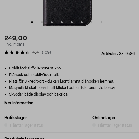
249,00
(inkl. moms)
4.4
(
189
)
Artikelnr:
38-9586
Holdit fodral för iPhone 11 Pro.
Plånbok och mobilväska i ett.
Plats för 3 kreditkort - du kan lugnt lämna plånboken hemma.
Magnetiskt skal - enkelt att klicka i och ur telefonen vid behov.
Skyddar både display och baksida.
Mer information
Butikslager
Onlinelager
Hämtar lagerstatus...
Hämtar lagerstatus...