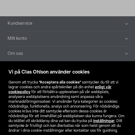
Sidfot
Kundservice
Mitt konto
Om oss
Aktuellt
Vi på Clas Ohlson använder cookies
Genom att trycka
”Acceptera alla cookies”
samtycker du till att vi
Våra bolag
lagrar cookies och andra spårtekniker på din enhet
enligt vår
cookiepolicy
för att förbättra upplevelsen på vår webbplats,
analysera webbplatsens användning samt anpassa våra
Hitta butik
marknadsföringsinsatser. Vi använder fyra kategorier av cookies:
nödvändiga, funktionella, analys och annonsering. För nödvändiga
cookies krävs inte ditt samtycke eftersom dessa cookies är
SE
NO
FI
nödvändiga för att innehållet på webbplatsen ska kunna fungera. Om
du istället vill skräddarsy dina val kan du trycka på
inställningar
. Ditt
samtycke är frivilligt och kan återkallas när som helst genom att du
ändrar i dina cookie-inställningar eller kontaktar oss för guidning.