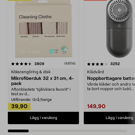
4.0av 5 stjärnor
recensioner
4.5av 5 stjärnor
recensio
3809
3252
(9,97/st)
Köksrengöring & disk
Klädvård
Mikrofiberduk 32 x 31 cm, 4-
Noppborttagare batter
pack
Vårda kläder och andra tex
ta bort noppor och ludd.
Aftonbladets "självklara favorit” i
Noppborttagaren fräs...
test av d...
Utförande:
Grå/beige
39,90
149,90
Lägg i varukorg
Lägg i varukorg