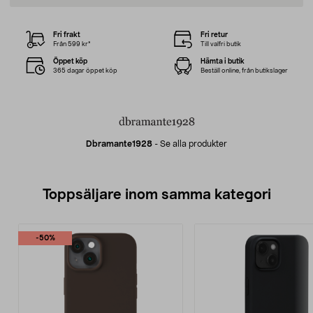
Fri frakt
Fri retur
Från 599 kr*
Till valfri butik
Öppet köp
Hämta i butik
365 dagar öppet köp
Beställ online, från butikslager
Dbramante1928
-
Se alla produkter
Toppsäljare inom samma kategori
-50%