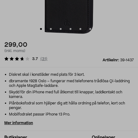
299,00
(inkl. moms)
3.7
(
31
)
Artikelnr:
39-1437
Diskret skal i konstläder med plats för 3 kort.
dbramante 1928 Oslo – fungerar med telefonens trådlösa Qi-laddning
och Apple MagSafe-laddare.
Skydd för din iPhone med full åtkomst till knappar, laddkontakt och
kamera.
Plånboksfodral som hjälper dig att hålla ordning på telefon, kort och
pengar.
Mobilfodralet passar iPhone 13 Pro.
Mer information
Butikslager
Onlinelager