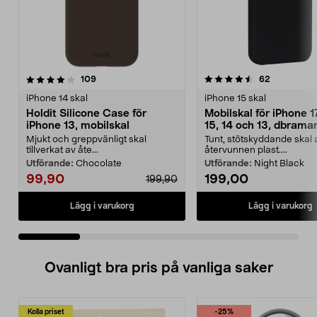
4.5 av 5 stjärnor
recensioner
4.5 av 5 stjärnor
recensione
109
62
iPhone 14 skal
iPhone 15 skal
Holdit Silicone Case för
Mobilskal för iPhone 1
iPhone 13, mobilskal
15, 14 och 13, dbram
Greenland
Mjukt och greppvänligt skal
Tunt, stötskyddande skal 
tillverkat av åte...
återvunnen plast....
Utförande:
Chocolate
Utförande:
Night Black
99,90
199,00
199,90
Lägg i varukorg
Lägg i varukorg
Ovanligt bra pris på vanliga saker
Kolla priset
-25%